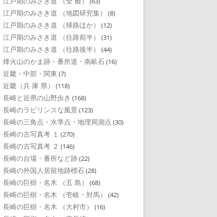
江戸期のみさき道 （全 般）
(63)
江戸期のみさき道 （地図研究集）
(8)
江戸期のみさき道 （帰路ほか）
(12)
江戸期のみさき道 （往路前半）
(31)
江戸期のみさき道 （往路後半）
(44)
烽火山のかま跡・番所道・南畝石
(16)
近畿・中部・関東
(7)
近畿（兵 庫 県）
(118)
長崎と近県の山野歩き
(168)
長崎のラビリンスな風景
(123)
長崎の三角点・水準点・地理局測点
(30)
長崎の古写真考 １
(270)
長崎の古写真考 ２
(146)
長崎の台場・番所など跡
(22)
長崎の外国人居留地跡標石
(28)
長崎の巨樹・名木 （五 島）
(68)
長崎の巨樹・名木 （壱岐・対馬）
(42)
長崎の巨樹・名木 （大村市）
(16)