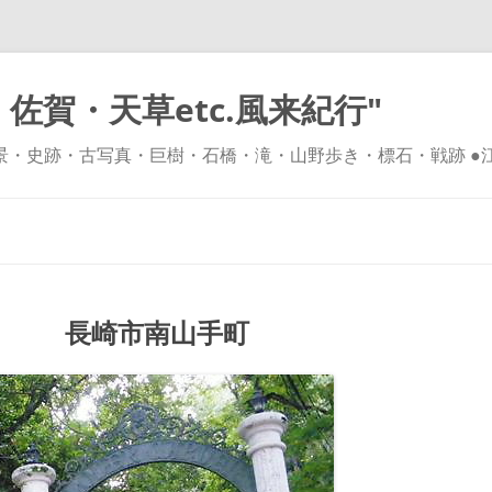
佐賀・天草etc.風来紀行"
風景・史跡・古写真・巨樹・石橋・滝・山野歩き・標石・戦跡 ●
コ
ン
テ
ン
ツ
へ
ス
キ
） 長崎市南山手町
ッ
プ