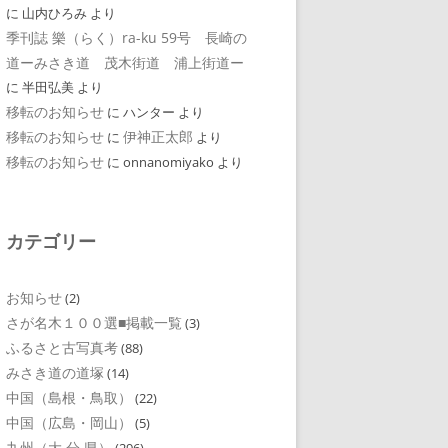
に
山内ひろみ
より
季刊誌 樂（らく）ra-ku 59号 長崎の
道ーみさき道 茂木街道 浦上街道ー
に
半田弘美
より
移転のお知らせ
に
ハンター
より
移転のお知らせ
伊神正太郎
に
より
移転のお知らせ
に
onnanomiyako
より
カテゴリー
お知らせ
(2)
さが名木１００選■掲載一覧
(3)
ふるさと古写真考
(88)
みさき道の道塚
(14)
中国（島根・鳥取）
(22)
中国（広島・岡山）
(5)
九州（大 分 県）