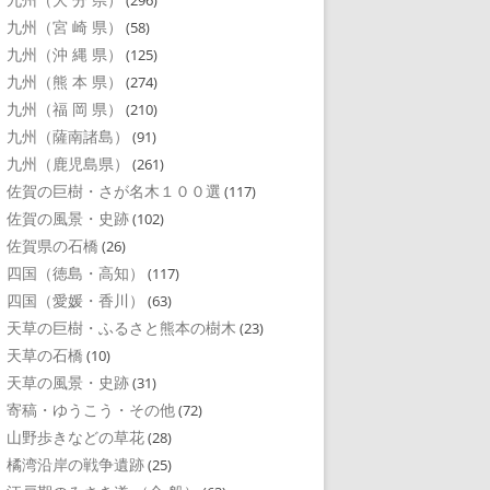
(296)
九州（宮 崎 県）
(58)
九州（沖 縄 県）
(125)
九州（熊 本 県）
(274)
九州（福 岡 県）
(210)
九州（薩南諸島）
(91)
九州（鹿児島県）
(261)
佐賀の巨樹・さが名木１００選
(117)
佐賀の風景・史跡
(102)
佐賀県の石橋
(26)
四国（徳島・高知）
(117)
四国（愛媛・香川）
(63)
天草の巨樹・ふるさと熊本の樹木
(23)
天草の石橋
(10)
天草の風景・史跡
(31)
寄稿・ゆうこう・その他
(72)
山野歩きなどの草花
(28)
橘湾沿岸の戦争遺跡
(25)