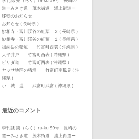
季刊誌 樂（らく）ra-ku 59号 長崎の
道ーみさき道 茂木街道 浦上街道ー
移転のお知らせ
お知らせ ( 長崎県 )
妙相寺・富川渓谷の紅葉 ２ ( 長崎県 )
妙相寺・富川渓谷の紅葉 １ ( 長崎県 )
祖納岳の猪垣 竹富町西表 ( 沖縄県 )
大平井戸 竹富町西表 ( 沖縄県 )
ピサダ道 竹富町西表 ( 沖縄県 )
ヤッサ地区の猪垣 竹富町南風見 ( 沖
縄県 )
小 城 盛 武富町武富 ( 沖縄県 )
最近のコメント
季刊誌 樂（らく）ra-ku 59号 長崎の
道ーみさき道 茂木街道 浦上街道ー