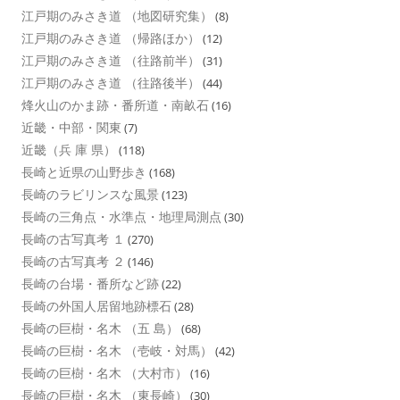
江戸期のみさき道 （地図研究集）
(8)
江戸期のみさき道 （帰路ほか）
(12)
江戸期のみさき道 （往路前半）
(31)
江戸期のみさき道 （往路後半）
(44)
烽火山のかま跡・番所道・南畝石
(16)
近畿・中部・関東
(7)
近畿（兵 庫 県）
(118)
長崎と近県の山野歩き
(168)
長崎のラビリンスな風景
(123)
長崎の三角点・水準点・地理局測点
(30)
長崎の古写真考 １
(270)
長崎の古写真考 ２
(146)
長崎の台場・番所など跡
(22)
長崎の外国人居留地跡標石
(28)
長崎の巨樹・名木 （五 島）
(68)
長崎の巨樹・名木 （壱岐・対馬）
(42)
長崎の巨樹・名木 （大村市）
(16)
長崎の巨樹・名木 （東長崎）
(30)