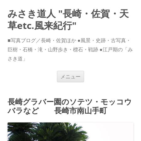
みさき道人 "長崎・佐賀・天
草etc.風来紀行"
■写真ブログ／長崎・佐賀ほか ●風景・史跡・古写真・
巨樹・石橋・滝・山野歩き・標石・戦跡 ●江戸期の「み
さき道」
コ
メニュー
ン
テ
ン
ツ
へ
長崎グラバー園のソテツ・モッコウ
ス
キ
バラなど 長崎市南山手町
ッ
プ