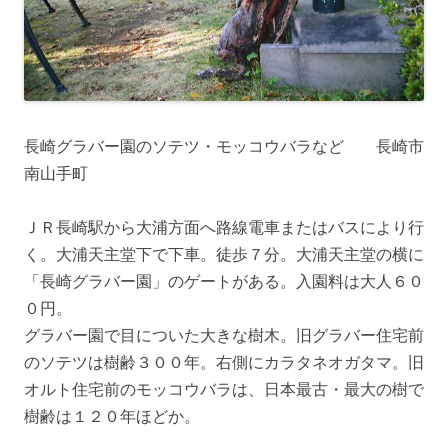
長崎グラバー園のソテツ・モッコウバラなど 長崎市
南山手町
ＪＲ長崎駅から大浦方面へ路線電車またはバスにより行
く。大浦天主堂下で下車。徒歩７分。大浦天主堂の横に
「長崎グラバー園」のゲートがある。入園料は大人６０
０円。
グラバー園で目についた大きな樹木。旧グラバー住宅前
のソテツは樹齢３００年。右側にカラタネオガタマ。旧
オルト住宅前のモッコウバラは、日本最古・最大の樹で
樹齢は１２０年ほどか。