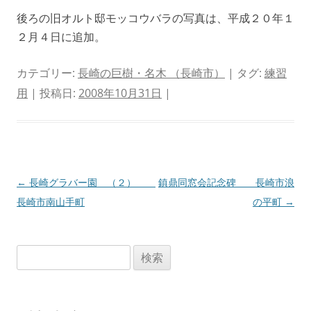
後ろの旧オルト邸モッコウバラの写真は、平成２０年１
２月４日に追加。
カテゴリー:
長崎の巨樹・名木 （長崎市）
| タグ:
練習
用
| 投稿日:
2008年10月31日
|
投
←
長崎グラバー園 （２）
鎮鼎同窓会記念碑 長崎市浪
稿
長崎市南山手町
の平町
→
ナ
ビ
検
ゲ
索:
ー
シ