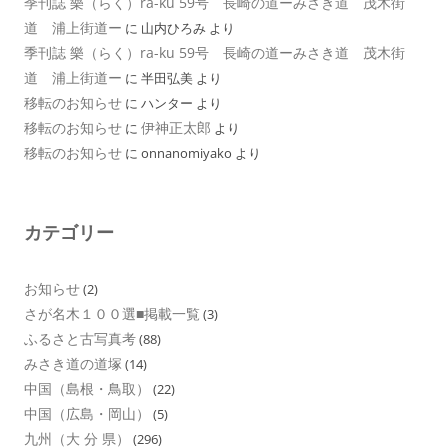
季刊誌 樂（らく）ra-ku 59号 長崎の道ーみさき道 茂木街
道 浦上街道ー
に
山内ひろみ
より
季刊誌 樂（らく）ra-ku 59号 長崎の道ーみさき道 茂木街
道 浦上街道ー
に
半田弘美
より
移転のお知らせ
に
ハンター
より
移転のお知らせ
伊神正太郎
に
より
移転のお知らせ
に
onnanomiyako
より
カテゴリー
お知らせ
(2)
さが名木１００選■掲載一覧
(3)
ふるさと古写真考
(88)
みさき道の道塚
(14)
中国（島根・鳥取）
(22)
中国（広島・岡山）
(5)
九州（大 分 県）
(296)