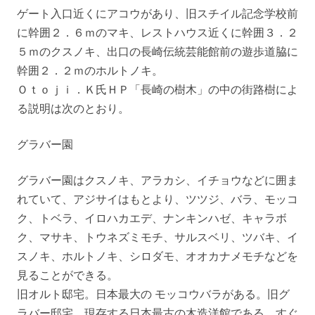
ゲート入口近くにアコウがあり、旧スチイル記念学校前
に幹囲２．６ｍのマキ、レストハウス近くに幹囲３．２
５ｍのクスノキ、出口の長崎伝統芸能館前の遊歩道脇に
幹囲２．２ｍのホルトノキ。
Ｏｔｏｊｉ．Ｋ氏ＨＰ「長崎の樹木」の中の街路樹によ
る説明は次のとおり。
グラバー園
グラバー園はクスノキ、アラカシ、イチョウなどに囲ま
れていて、アジサイはもとより、ツツジ、バラ、モッコ
ク、トベラ、イロハカエデ、ナンキンハゼ、キャラボ
ク、マサキ、トウネズミモチ、サルスベリ、ツバキ、イ
スノキ、ホルトノキ、シロダモ、オオカナメモチなどを
見ることができる。
旧オルト邸宅。日本最大の モッコウバラがある。旧グ
ラバー邸宅。現存する日本最古の木造洋館である。すぐ