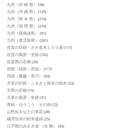
九州（宮 崎 県）
(58)
九州（沖 縄 県）
(125)
九州（熊 本 県）
(274)
九州（福 岡 県）
(210)
九州（薩南諸島）
(91)
九州（鹿児島県）
(261)
佐賀の巨樹・さが名木１００選
(117)
佐賀の風景・史跡
(102)
佐賀県の石橋
(26)
四国（徳島・高知）
(117)
四国（愛媛・香川）
(63)
天草の巨樹・ふるさと熊本の樹木
(23)
天草の石橋
(10)
天草の風景・史跡
(31)
寄稿・ゆうこう・その他
(72)
山野歩きなどの草花
(28)
橘湾沿岸の戦争遺跡
(25)
江戸期のみさき道 （全 般）
(63)