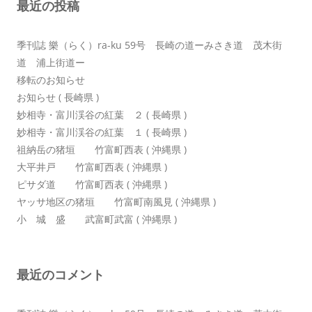
最近の投稿
ョ
ン
季刊誌 樂（らく）ra-ku 59号 長崎の道ーみさき道 茂木街
道 浦上街道ー
移転のお知らせ
お知らせ ( 長崎県 )
妙相寺・富川渓谷の紅葉 ２ ( 長崎県 )
妙相寺・富川渓谷の紅葉 １ ( 長崎県 )
祖納岳の猪垣 竹富町西表 ( 沖縄県 )
大平井戸 竹富町西表 ( 沖縄県 )
ピサダ道 竹富町西表 ( 沖縄県 )
ヤッサ地区の猪垣 竹富町南風見 ( 沖縄県 )
小 城 盛 武富町武富 ( 沖縄県 )
最近のコメント