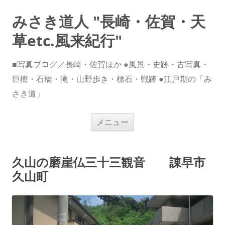
みさき道人 "長崎・佐賀・天
草etc.風来紀行"
■写真ブログ／長崎・佐賀ほか ●風景・史跡・古写真・
巨樹・石橋・滝・山野歩き・標石・戦跡 ●江戸期の「み
さき道」
コ
メニュー
ン
テ
ン
ツ
へ
久山の磨崖仏三十三観音 諌早市
ス
キ
久山町
ッ
プ