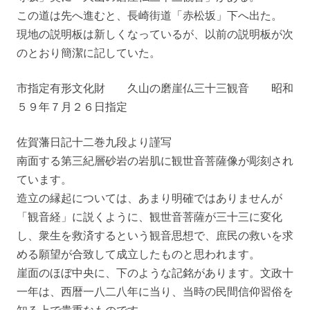
この道は先へ進むと、長崎街道「赤松坂」下へ出た。
現地の説明板は新しくなっているが、以前の説明板が次
のとおり簡潔に記していた。
市指定有形文化財 久山の磨崖仏三十三観音 昭和
５９年７月２６日指定
佐賀藩日記十二巻九段より謹写
南面する第三紀層砂岩の岩肌に観世音菩薩像が彫刻され
ています。
造立の縁起については、あまり明確ではありませんが
「観音経」に説くように、観世音菩薩が三十三に変化
し、衆生を救済するという観音思想で、庶民の救いを求
める願望が合致して成立したものと思われます。
崖面のほぼ中央に、下のような記銘があります。文政十
一年は、西暦一八二八年に当り、当時の民間信仰習俗を