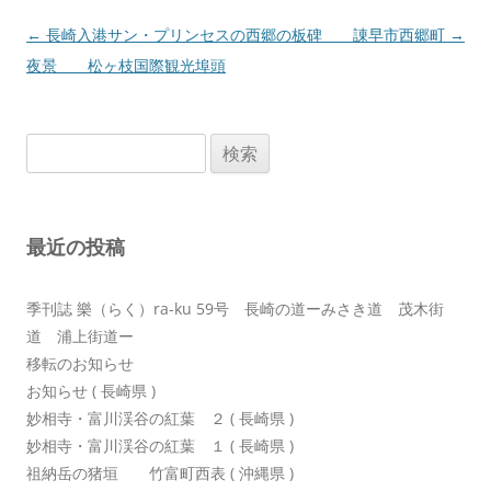
投
←
長崎入港サン・プリンセスの
西郷の板碑 諌早市西郷町
→
稿
夜景 松ヶ枝国際観光埠頭
ナ
ビ
検
ゲ
索:
ー
シ
最近の投稿
ョ
ン
季刊誌 樂（らく）ra-ku 59号 長崎の道ーみさき道 茂木街
道 浦上街道ー
移転のお知らせ
お知らせ ( 長崎県 )
妙相寺・富川渓谷の紅葉 ２ ( 長崎県 )
妙相寺・富川渓谷の紅葉 １ ( 長崎県 )
祖納岳の猪垣 竹富町西表 ( 沖縄県 )