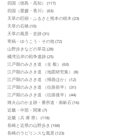
四国（徳島・高知）
(117)
四国（愛媛・香川）
(63)
天草の巨樹・ふるさと熊本の樹木
(23)
天草の石橋
(10)
天草の風景・史跡
(31)
寄稿・ゆうこう・その他
(72)
山野歩きなどの草花
(28)
橘湾沿岸の戦争遺跡
(25)
江戸期のみさき道 （全 般）
(63)
江戸期のみさき道 （地図研究集）
(8)
江戸期のみさき道 （帰路ほか）
(12)
江戸期のみさき道 （往路前半）
(31)
江戸期のみさき道 （往路後半）
(44)
烽火山のかま跡・番所道・南畝石
(16)
近畿・中部・関東
(7)
近畿（兵 庫 県）
(118)
長崎と近県の山野歩き
(168)
長崎のラビリンスな風景
(123)