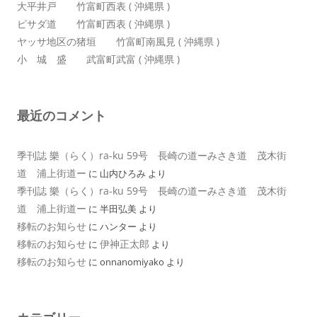
大平井戸 竹富町西表 ( 沖縄県 )
ピサダ道 竹富町西表 ( 沖縄県 )
ヤッサ地区の猪垣 竹富町南風見 ( 沖縄県 )
小 城 盛 武富町武富 ( 沖縄県 )
最近のコメント
季刊誌 樂（らく）ra-ku 59号 長崎の道ーみさき道 茂木街
道 浦上街道ー
に
山内ひろみ
より
季刊誌 樂（らく）ra-ku 59号 長崎の道ーみさき道 茂木街
道 浦上街道ー
に
半田弘美
より
移転のお知らせ
に
ハンター
より
移転のお知らせ
伊神正太郎
に
より
移転のお知らせ
に
onnanomiyako
より