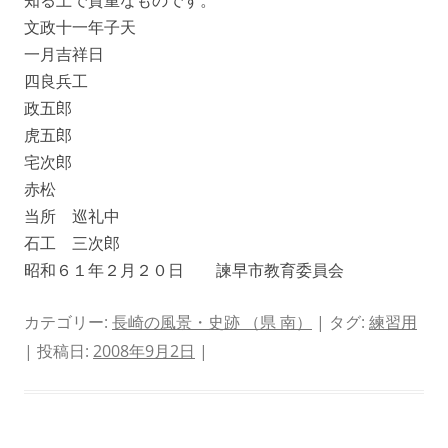
知る上で貴重なものです。
文政十一年子天
一月吉祥日
四良兵工
政五郎
虎五郎
宅次郎
赤松
当所 巡礼中
石工 三次郎
昭和６１年２月２０日 諫早市教育委員会
カテゴリー:
長崎の風景・史跡 （県 南）
| タグ:
練習用
| 投稿日:
2008年9月2日
|