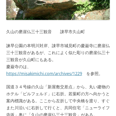
久山の磨崖仏三十三観音 諌早市久山町
諫早公園の本明川対岸、諌早市城見町の慶巌寺に磨崖仏
三十三観音があるが、これによく似た彫りの磨崖仏三十
三観音が久山町にもある。
慶巌寺のは、
https://misakimichi.com/archives/1229
を参照。
国道３４号線の久山「新屋敷交差点」から、丸い建物の
ホテル「ビルフェルド」に右折。若葉町の方へ向かうと
案内標識がある。ここから左折して中央橋を渡り、すぐ
また川沿いに右折して行くと、共同住宅「ニューライフ
寺坂」奥に「久山の磨崖仏三十三観音」がある。