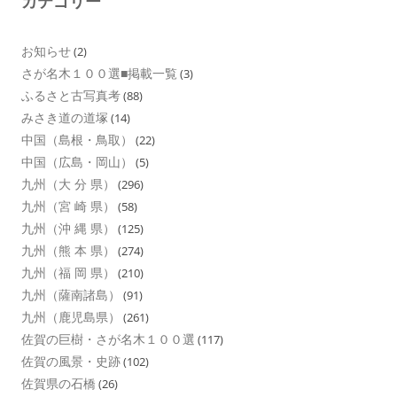
カテゴリー
お知らせ
(2)
さが名木１００選■掲載一覧
(3)
ふるさと古写真考
(88)
みさき道の道塚
(14)
中国（島根・鳥取）
(22)
中国（広島・岡山）
(5)
九州（大 分 県）
(296)
九州（宮 崎 県）
(58)
九州（沖 縄 県）
(125)
九州（熊 本 県）
(274)
九州（福 岡 県）
(210)
九州（薩南諸島）
(91)
九州（鹿児島県）
(261)
佐賀の巨樹・さが名木１００選
(117)
佐賀の風景・史跡
(102)
佐賀県の石橋
(26)