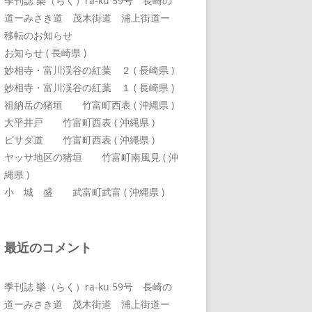
季刊誌 樂（らく）ra-ku 59号 長崎の
道ーみさき道 茂木街道 浦上街道ー
移転のお知らせ
お知らせ ( 長崎県 )
妙相寺・富川渓谷の紅葉 ２ ( 長崎県 )
妙相寺・富川渓谷の紅葉 １ ( 長崎県 )
祖納岳の猪垣 竹富町西表 ( 沖縄県 )
大平井戸 竹富町西表 ( 沖縄県 )
ピサダ道 竹富町西表 ( 沖縄県 )
ヤッサ地区の猪垣 竹富町南風見 ( 沖
縄県 )
小 城 盛 武富町武富 ( 沖縄県 )
最近のコメント
季刊誌 樂（らく）ra-ku 59号 長崎の
道ーみさき道 茂木街道 浦上街道ー