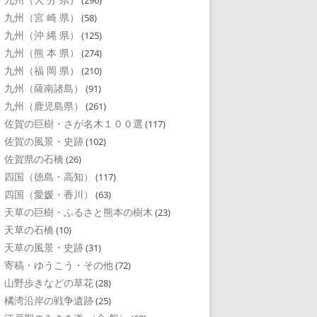
(296)
九州（宮 崎 県）
(58)
九州（沖 縄 県）
(125)
九州（熊 本 県）
(274)
九州（福 岡 県）
(210)
九州（薩南諸島）
(91)
九州（鹿児島県）
(261)
佐賀の巨樹・さが名木１００選
(117)
佐賀の風景・史跡
(102)
佐賀県の石橋
(26)
四国（徳島・高知）
(117)
四国（愛媛・香川）
(63)
天草の巨樹・ふるさと熊本の樹木
(23)
天草の石橋
(10)
天草の風景・史跡
(31)
寄稿・ゆうこう・その他
(72)
山野歩きなどの草花
(28)
橘湾沿岸の戦争遺跡
(25)