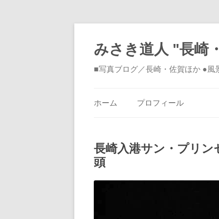
みさき道人 "長崎・
■写真ブログ／長崎・佐賀ほか ●
ホーム
プロフィール
長崎入港サン・プリン
頭