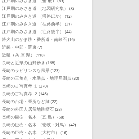
江戸期のみさき道 （全 般）
(63)
江戸期のみさき道 （地図研究集）
(8)
江戸期のみさき道 （帰路ほか）
(12)
江戸期のみさき道 （往路前半）
(31)
江戸期のみさき道 （往路後半）
(44)
烽火山のかま跡・番所道・南畝石
(16)
近畿・中部・関東
(7)
近畿（兵 庫 県）
(118)
長崎と近県の山野歩き
(168)
長崎のラビリンスな風景
(123)
長崎の三角点・水準点・地理局測点
(30)
長崎の古写真考 １
(270)
長崎の古写真考 ２
(146)
長崎の台場・番所など跡
(22)
長崎の外国人居留地跡標石
(28)
長崎の巨樹・名木 （五 島）
(68)
長崎の巨樹・名木 （壱岐・対馬）
(42)
長崎の巨樹・名木 （大村市）
(16)