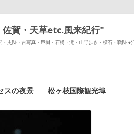
佐賀・天草etc.風来紀行"
風景・史跡・古写真・巨樹・石橋・滝・山野歩き・標石・戦跡 ●
コ
ン
テ
ン
ツ
へ
ス
キ
セスの夜景 松ヶ枝国際観光埠
ッ
プ