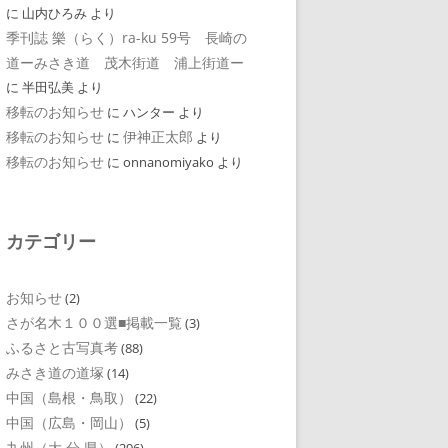
に
山内ひろみ
より
季刊誌 樂（らく）ra-ku 59号 長崎の
道ーみさき道 茂木街道 浦上街道ー
に
半田弘美
より
移転のお知らせ
に
ハンター
より
移転のお知らせ
伊神正太郎
に
より
移転のお知らせ
に
onnanomiyako
より
カテゴリー
お知らせ
(2)
さが名木１００選■掲載一覧
(3)
ふるさと古写真考
(88)
みさき道の道塚
(14)
中国（島根・鳥取）
(22)
中国（広島・岡山）
(5)
九州（大 分 県）