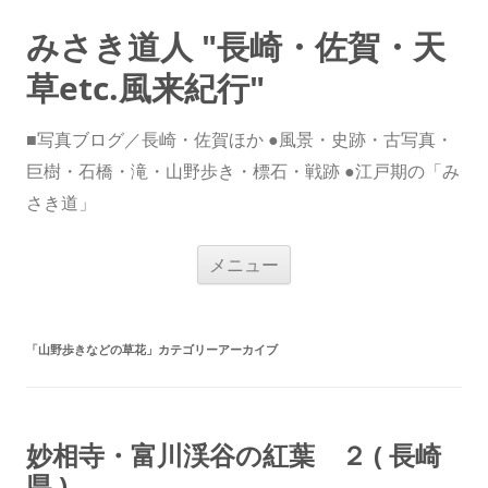
みさき道人 "長崎・佐賀・天
草etc.風来紀行"
■写真ブログ／長崎・佐賀ほか ●風景・史跡・古写真・
巨樹・石橋・滝・山野歩き・標石・戦跡 ●江戸期の「み
さき道」
コ
メニュー
ン
テ
ン
ツ
へ
ス
「
山野歩きなどの草花
」カテゴリーアーカイブ
キ
ッ
プ
妙相寺・富川渓谷の紅葉 ２ ( 長崎
県 )