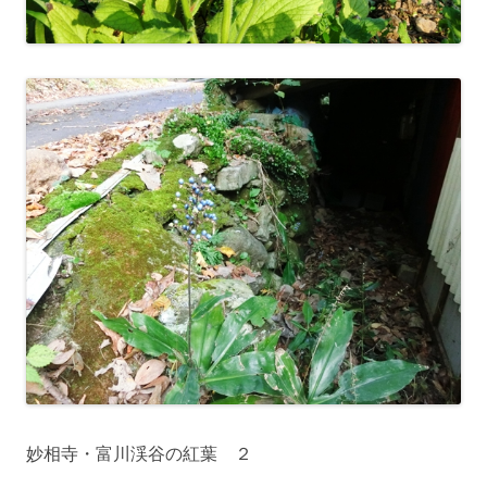
妙相寺・富川渓谷の紅葉 ２