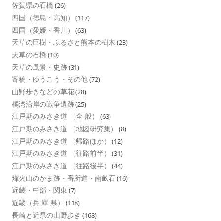
佐賀県の石橋
(26)
四国（徳島・高知）
(117)
四国（愛媛・香川）
(63)
天草の巨樹・ふるさと熊本の樹木
(23)
天草の石橋
(10)
天草の風景・史跡
(31)
寄稿・ゆうこう・その他
(72)
山野歩きなどの草花
(28)
橘湾沿岸の戦争遺跡
(25)
江戸期のみさき道 （全 般）
(63)
江戸期のみさき道 （地図研究集）
(8)
江戸期のみさき道 （帰路ほか）
(12)
江戸期のみさき道 （往路前半）
(31)
江戸期のみさき道 （往路後半）
(44)
烽火山のかま跡・番所道・南畝石
(16)
近畿・中部・関東
(7)
近畿（兵 庫 県）
(118)
長崎と近県の山野歩き
(168)