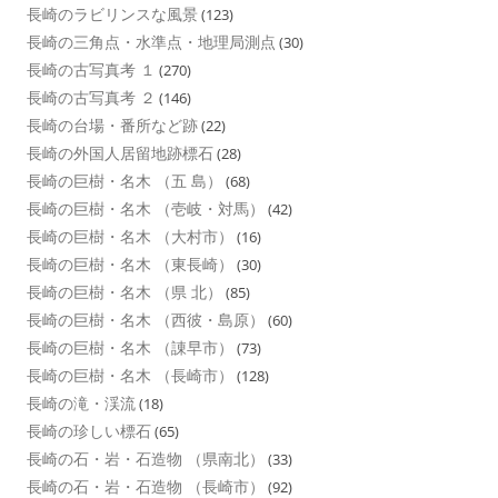
長崎のラビリンスな風景
(123)
長崎の三角点・水準点・地理局測点
(30)
長崎の古写真考 １
(270)
長崎の古写真考 ２
(146)
長崎の台場・番所など跡
(22)
長崎の外国人居留地跡標石
(28)
長崎の巨樹・名木 （五 島）
(68)
長崎の巨樹・名木 （壱岐・対馬）
(42)
長崎の巨樹・名木 （大村市）
(16)
長崎の巨樹・名木 （東長崎）
(30)
長崎の巨樹・名木 （県 北）
(85)
長崎の巨樹・名木 （西彼・島原）
(60)
長崎の巨樹・名木 （諌早市）
(73)
長崎の巨樹・名木 （長崎市）
(128)
長崎の滝・渓流
(18)
長崎の珍しい標石
(65)
長崎の石・岩・石造物 （県南北）
(33)
長崎の石・岩・石造物 （長崎市）
(92)