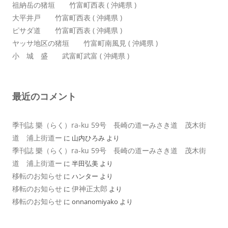
祖納岳の猪垣 竹富町西表 ( 沖縄県 )
大平井戸 竹富町西表 ( 沖縄県 )
ピサダ道 竹富町西表 ( 沖縄県 )
ヤッサ地区の猪垣 竹富町南風見 ( 沖縄県 )
小 城 盛 武富町武富 ( 沖縄県 )
最近のコメント
季刊誌 樂（らく）ra-ku 59号 長崎の道ーみさき道 茂木街
道 浦上街道ー
に
山内ひろみ
より
季刊誌 樂（らく）ra-ku 59号 長崎の道ーみさき道 茂木街
道 浦上街道ー
に
半田弘美
より
移転のお知らせ
に
ハンター
より
移転のお知らせ
伊神正太郎
に
より
移転のお知らせ
に
onnanomiyako
より