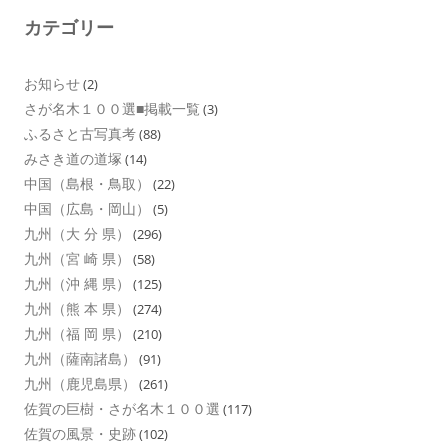
カテゴリー
お知らせ
(2)
さが名木１００選■掲載一覧
(3)
ふるさと古写真考
(88)
みさき道の道塚
(14)
中国（島根・鳥取）
(22)
中国（広島・岡山）
(5)
九州（大 分 県）
(296)
九州（宮 崎 県）
(58)
九州（沖 縄 県）
(125)
九州（熊 本 県）
(274)
九州（福 岡 県）
(210)
九州（薩南諸島）
(91)
九州（鹿児島県）
(261)
佐賀の巨樹・さが名木１００選
(117)
佐賀の風景・史跡
(102)