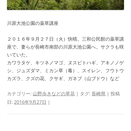
川原大池公園の薬草講座
２０１６年９月２７日（火）快晴。三和公民館の薬草講
座で、妻らが長崎市南部の川原大池公園へ。サクラも咲
いていた。
カワラタケ、キツネノマゴ、ヌスビトハギ、アキノノゲ
シ、ジュズダマ、ミカン草（毒）、スイレン、フウトウ
カズラ、クズの花、クサギ、ガネブ（山ブドウ）など
カテゴリー:
山野歩きなどの草花
| タグ:
長崎県
| 投稿
日:
2016年9月27日
|