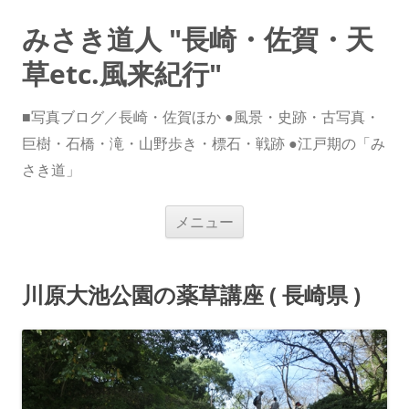
みさき道人 "長崎・佐賀・天
草etc.風来紀行"
■写真ブログ／長崎・佐賀ほか ●風景・史跡・古写真・
巨樹・石橋・滝・山野歩き・標石・戦跡 ●江戸期の「み
さき道」
コ
メニュー
ン
テ
ン
ツ
へ
川原大池公園の薬草講座 ( 長崎県 )
ス
キ
ッ
プ