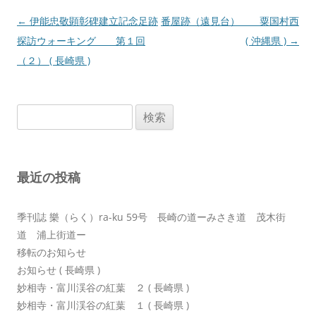
投
←
伊能忠敬顕彰碑建立記念足跡
番屋跡（遠見台） 粟国村西
稿
探訪ウォーキング 第１回
( 沖縄県 )
→
ナ
（２） ( 長崎県 )
ビ
ゲ
検
ー
索:
シ
ョ
最近の投稿
ン
季刊誌 樂（らく）ra-ku 59号 長崎の道ーみさき道 茂木街
道 浦上街道ー
移転のお知らせ
お知らせ ( 長崎県 )
妙相寺・富川渓谷の紅葉 ２ ( 長崎県 )
妙相寺・富川渓谷の紅葉 １ ( 長崎県 )