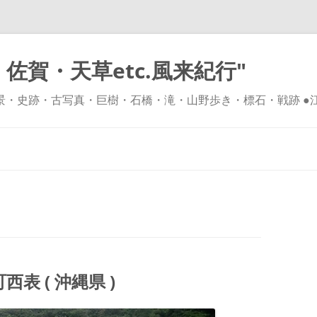
佐賀・天草etc.風来紀行"
風景・史跡・古写真・巨樹・石橋・滝・山野歩き・標石・戦跡 ●
コ
ン
テ
ン
ツ
へ
ス
キ
ッ
プ
 ( 沖縄県 )