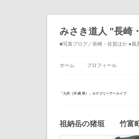
みさき道人 "長崎・
■写真ブログ／長崎・佐賀ほか ●
ホーム
プロフィール
「
九州（沖 縄 県）
」カテゴリーアーカイブ
祖納岳の猪垣 竹富町西表