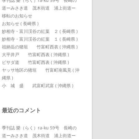
季刊誌 樂（らく）ra-ku 59号 長崎の
道ーみさき道 茂木街道 浦上街道ー
移転のお知らせ
お知らせ ( 長崎県 )
妙相寺・富川渓谷の紅葉 ２ ( 長崎県 )
妙相寺・富川渓谷の紅葉 １ ( 長崎県 )
祖納岳の猪垣 竹富町西表 ( 沖縄県 )
大平井戸 竹富町西表 ( 沖縄県 )
ピサダ道 竹富町西表 ( 沖縄県 )
ヤッサ地区の猪垣 竹富町南風見 ( 沖
縄県 )
小 城 盛 武富町武富 ( 沖縄県 )
最近のコメント
季刊誌 樂（らく）ra-ku 59号 長崎の
道ーみさき道 茂木街道 浦上街道ー