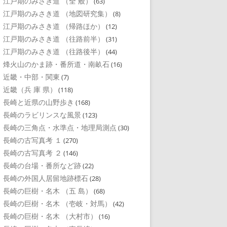
江戸期のみさき道 （全 般）
(63)
江戸期のみさき道 （地図研究集）
(8)
江戸期のみさき道 （帰路ほか）
(12)
江戸期のみさき道 （往路前半）
(31)
江戸期のみさき道 （往路後半）
(44)
烽火山のかま跡・番所道・南畝石
(16)
近畿・中部・関東
(7)
近畿（兵 庫 県）
(118)
長崎と近県の山野歩き
(168)
長崎のラビリンスな風景
(123)
長崎の三角点・水準点・地理局測点
(30)
長崎の古写真考 １
(270)
長崎の古写真考 ２
(146)
長崎の台場・番所など跡
(22)
長崎の外国人居留地跡標石
(28)
長崎の巨樹・名木 （五 島）
(68)
長崎の巨樹・名木 （壱岐・対馬）
(42)
長崎の巨樹・名木 （大村市）
(16)