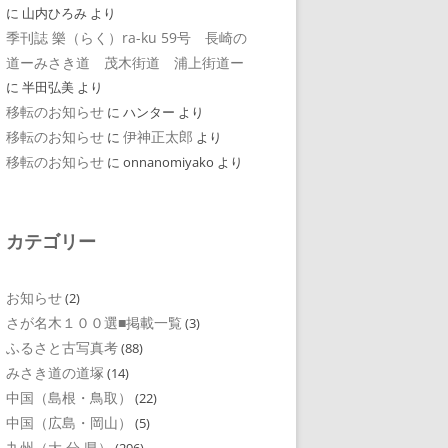
に
山内ひろみ
より
季刊誌 樂（らく）ra-ku 59号 長崎の
道ーみさき道 茂木街道 浦上街道ー
に
半田弘美
より
移転のお知らせ
に
ハンター
より
移転のお知らせ
伊神正太郎
に
より
移転のお知らせ
に
onnanomiyako
より
カテゴリー
お知らせ
(2)
さが名木１００選■掲載一覧
(3)
ふるさと古写真考
(88)
みさき道の道塚
(14)
中国（島根・鳥取）
(22)
中国（広島・岡山）
(5)
九州（大 分 県）