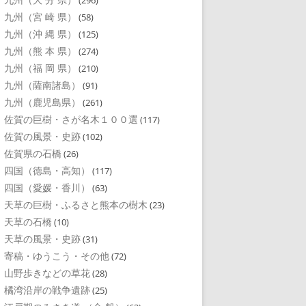
(296)
九州（宮 崎 県）
(58)
九州（沖 縄 県）
(125)
九州（熊 本 県）
(274)
九州（福 岡 県）
(210)
九州（薩南諸島）
(91)
九州（鹿児島県）
(261)
佐賀の巨樹・さが名木１００選
(117)
佐賀の風景・史跡
(102)
佐賀県の石橋
(26)
四国（徳島・高知）
(117)
四国（愛媛・香川）
(63)
天草の巨樹・ふるさと熊本の樹木
(23)
天草の石橋
(10)
天草の風景・史跡
(31)
寄稿・ゆうこう・その他
(72)
山野歩きなどの草花
(28)
橘湾沿岸の戦争遺跡
(25)