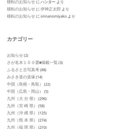
移転のお知らせ
に
ハンター
より
移転のお知らせ
伊神正太郎
に
より
移転のお知らせ
に
onnanomiyako
より
カテゴリー
お知らせ
(2)
さが名木１００選■掲載一覧
(3)
ふるさと古写真考
(88)
みさき道の道塚
(14)
中国（島根・鳥取）
(22)
中国（広島・岡山）
(5)
九州（大 分 県）
(296)
九州（宮 崎 県）
(58)
九州（沖 縄 県）
(125)
九州（熊 本 県）
(274)
九州（福 岡 県）
(210)