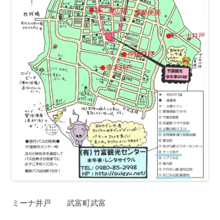
ミーナ井戸 武富町武富