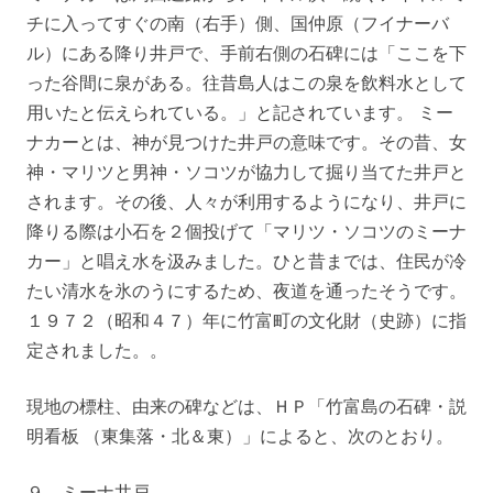
チに入ってすぐの南（右手）側、国仲原（フイナーバ
ル）にある降り井戸で、手前右側の石碑には「ここを下
った谷間に泉がある。往昔島人はこの泉を飲料水として
用いたと伝えられている。」と記されています。 ミー
ナカーとは、神が見つけた井戸の意味です。その昔、女
神・マリツと男神・ソコツが協力して掘り当てた井戸と
されます。その後、人々が利用するようになり、井戸に
降りる際は小石を２個投げて「マリツ・ソコツのミーナ
カー」と唱え水を汲みました。ひと昔までは、住民が冷
たい清水を氷のうにするため、夜道を通ったそうです。
１９７２（昭和４７）年に竹富町の文化財（史跡）に指
定されました。。
現地の標柱、由来の碑などは、ＨＰ「竹富島の石碑・説
明看板 （東集落・北＆東）」によると、次のとおり。
９．ミーナ井戸