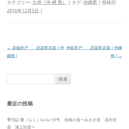
カテゴリー:
九州（沖 縄 県）
| タグ:
沖縄県
| 投稿日:
2016年12月5日
|
投
←
花城井戸 武富町武富 ( 沖
仲筋井戸 武富町武富 ( 沖縄
稿
縄県 )
県 )
→
ナ
ビ
検
ゲ
索:
ー
シ
最近の投稿
ョ
ン
季刊誌 樂（らく）ra-ku 59号 長崎の道ーみさき道 茂木街
道 浦上街道ー