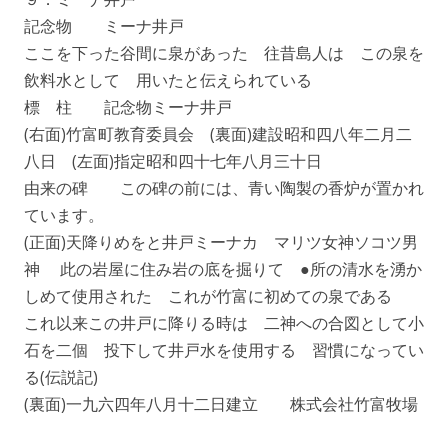
記念物 ミーナ井戸
ここを下った谷間に泉があった 往昔島人は この泉を
飲料水として 用いたと伝えられている
標 柱 記念物ミーナ井戸
(右面)竹富町教育委員会 (裏面)建設昭和四八年二月二
八日 (左面)指定昭和四十七年八月三十日
由来の碑 この碑の前には、青い陶製の香炉が置かれ
ています。
(正面)天降りめをと井戸ミーナカ マリツ女神ソコツ男
神 此の岩屋に住み岩の底を掘りて ●所の清水を湧か
しめて使用された これが竹富に初めての泉である
これ以来この井戸に降りる時は 二神への合図として小
石を二個 投下して井戸水を使用する 習慣になってい
る(伝説記)
(裏面)一九六四年八月十二日建立 株式会社竹富牧場