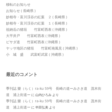
移転のお知らせ
お知らせ ( 長崎県 )
妙相寺・富川渓谷の紅葉 ２ ( 長崎県 )
妙相寺・富川渓谷の紅葉 １ ( 長崎県 )
祖納岳の猪垣 竹富町西表 ( 沖縄県 )
大平井戸 竹富町西表 ( 沖縄県 )
ピサダ道 竹富町西表 ( 沖縄県 )
ヤッサ地区の猪垣 竹富町南風見 ( 沖縄県 )
小 城 盛 武富町武富 ( 沖縄県 )
最近のコメント
季刊誌 樂（らく）ra-ku 59号 長崎の道ーみさき道 茂木街
道 浦上街道ー
に
山内ひろみ
より
季刊誌 樂（らく）ra-ku 59号 長崎の道ーみさき道 茂木街
道 浦上街道ー
に
半田弘美
より