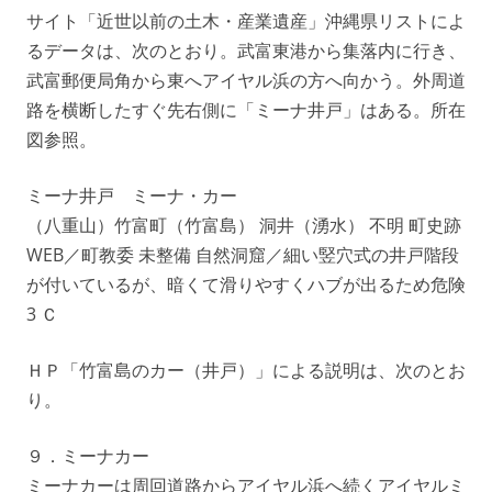
サイト「近世以前の土木・産業遺産」沖縄県リストによ
るデータは、次のとおり。武富東港から集落内に行き、
武富郵便局角から東へアイヤル浜の方へ向かう。外周道
路を横断したすぐ先右側に「ミーナ井戸」はある。所在
図参照。
ミーナ井戸 ミーナ・カー
（八重山）竹富町（竹富島） 洞井（湧水） 不明 町史跡
WEB／町教委 未整備 自然洞窟／細い竪穴式の井戸階段
が付いているが、暗くて滑りやすくハブが出るため危険
3 Ｃ
ＨＰ「竹富島のカー（井戸）」による説明は、次のとお
り。
９．ミーナカー
ミーナカーは周回道路からアイヤル浜へ続くアイヤルミ