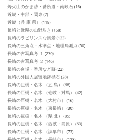
烽火山のかま跡・番所道・南畝石
(16)
近畿・中部・関東
(7)
近畿（兵 庫 県）
(118)
長崎と近県の山野歩き
(168)
長崎のラビリンスな風景
(123)
長崎の三角点・水準点・地理局測点
(30)
長崎の古写真考 １
(270)
長崎の古写真考 ２
(146)
長崎の台場・番所など跡
(22)
長崎の外国人居留地跡標石
(28)
長崎の巨樹・名木 （五 島）
(68)
長崎の巨樹・名木 （壱岐・対馬）
(42)
長崎の巨樹・名木 （大村市）
(16)
長崎の巨樹・名木 （東長崎）
(30)
長崎の巨樹・名木 （県 北）
(85)
長崎の巨樹・名木 （西彼・島原）
(60)
長崎の巨樹・名木 （諌早市）
(73)
長崎の巨樹・名木 （長崎市）
(128)