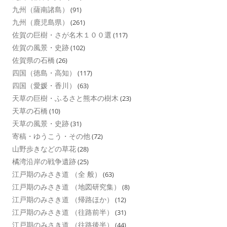
九州（薩南諸島）
(91)
九州（鹿児島県）
(261)
佐賀の巨樹・さが名木１００選
(117)
佐賀の風景・史跡
(102)
佐賀県の石橋
(26)
四国（徳島・高知）
(117)
四国（愛媛・香川）
(63)
天草の巨樹・ふるさと熊本の樹木
(23)
天草の石橋
(10)
天草の風景・史跡
(31)
寄稿・ゆうこう・その他
(72)
山野歩きなどの草花
(28)
橘湾沿岸の戦争遺跡
(25)
江戸期のみさき道 （全 般）
(63)
江戸期のみさき道 （地図研究集）
(8)
江戸期のみさき道 （帰路ほか）
(12)
江戸期のみさき道 （往路前半）
(31)
江戸期のみさき道 （往路後半）
(44)