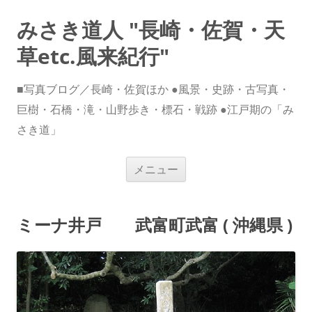
みさき道人 "長崎・佐賀・天
草etc.風来紀行"
■写真ブログ／長崎・佐賀ほか ●風景・史跡・古写真・
巨樹・石橋・滝・山野歩き・標石・戦跡 ●江戸期の「み
さき道」
コ
メニュー
ン
テ
ン
ツ
へ
ミーナ井戸 武富町武富 ( 沖縄県 )
ス
キ
ッ
プ