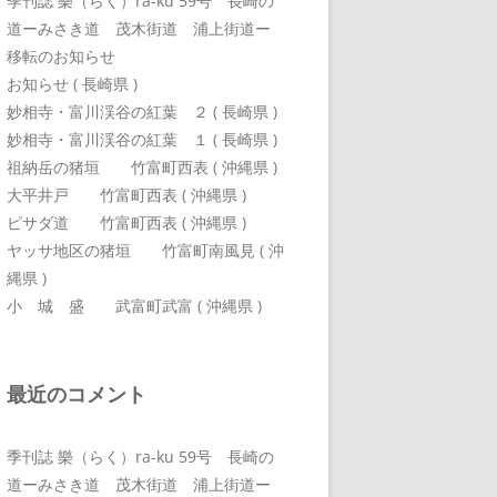
季刊誌 樂（らく）ra-ku 59号 長崎の
道ーみさき道 茂木街道 浦上街道ー
移転のお知らせ
お知らせ ( 長崎県 )
妙相寺・富川渓谷の紅葉 ２ ( 長崎県 )
妙相寺・富川渓谷の紅葉 １ ( 長崎県 )
祖納岳の猪垣 竹富町西表 ( 沖縄県 )
大平井戸 竹富町西表 ( 沖縄県 )
ピサダ道 竹富町西表 ( 沖縄県 )
ヤッサ地区の猪垣 竹富町南風見 ( 沖
縄県 )
小 城 盛 武富町武富 ( 沖縄県 )
最近のコメント
季刊誌 樂（らく）ra-ku 59号 長崎の
道ーみさき道 茂木街道 浦上街道ー