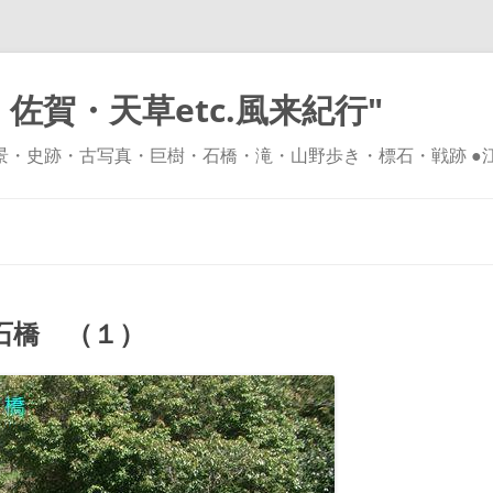
佐賀・天草etc.風来紀行"
風景・史跡・古写真・巨樹・石橋・滝・山野歩き・標石・戦跡 ●
コ
ン
テ
ン
ツ
へ
ス
キ
石橋 （１）
ッ
プ