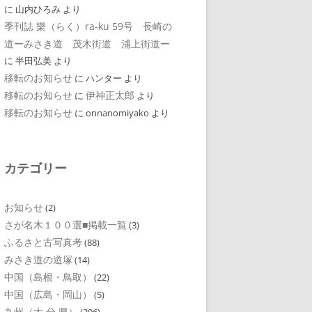
に
山内ひろみ
より
季刊誌 樂（らく）ra-ku 59号 長崎の
道ーみさき道 茂木街道 浦上街道ー
に
半田弘美
より
移転のお知らせ
に
ハンター
より
移転のお知らせ
伊神正太郎
に
より
移転のお知らせ
に
onnanomiyako
より
カテゴリー
お知らせ
(2)
さが名木１００選■掲載一覧
(3)
ふるさと古写真考
(88)
みさき道の道塚
(14)
中国（島根・鳥取）
(22)
中国（広島・岡山）
(5)
九州（大 分 県）