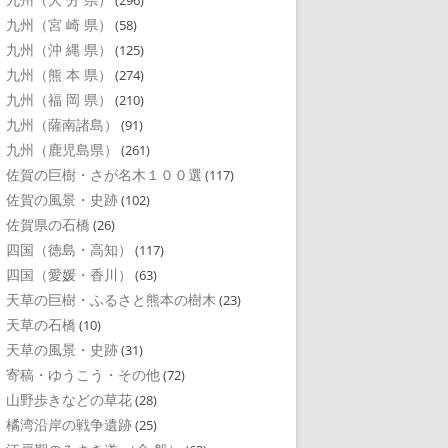
(296)
九州（宮 崎 県）
(58)
九州（沖 縄 県）
(125)
九州（熊 本 県）
(274)
九州（福 岡 県）
(210)
九州（薩南諸島）
(91)
九州（鹿児島県）
(261)
佐賀の巨樹・さが名木１００選
(117)
佐賀の風景・史跡
(102)
佐賀県の石橋
(26)
四国（徳島・高知）
(117)
四国（愛媛・香川）
(63)
天草の巨樹・ふるさと熊本の樹木
(23)
天草の石橋
(10)
天草の風景・史跡
(31)
寄稿・ゆうこう・その他
(72)
山野歩きなどの草花
(28)
橘湾沿岸の戦争遺跡
(25)