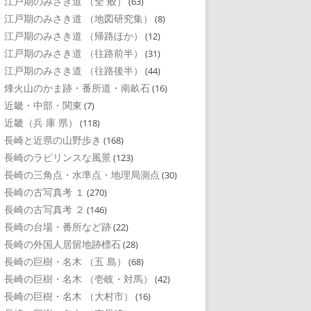
江戸期のみさき道 （全 般）
(63)
江戸期のみさき道 （地図研究集）
(8)
江戸期のみさき道 （帰路ほか）
(12)
江戸期のみさき道 （往路前半）
(31)
江戸期のみさき道 （往路後半）
(44)
烽火山のかま跡・番所道・南畝石
(16)
近畿・中部・関東
(7)
近畿（兵 庫 県）
(118)
長崎と近県の山野歩き
(168)
長崎のラビリンスな風景
(123)
長崎の三角点・水準点・地理局測点
(30)
長崎の古写真考 １
(270)
長崎の古写真考 ２
(146)
長崎の台場・番所など跡
(22)
長崎の外国人居留地跡標石
(28)
長崎の巨樹・名木 （五 島）
(68)
長崎の巨樹・名木 （壱岐・対馬）
(42)
長崎の巨樹・名木 （大村市）
(16)