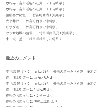
妙相寺・富川渓谷の紅葉 ２ ( 長崎県 )
妙相寺・富川渓谷の紅葉 １ ( 長崎県 )
祖納岳の猪垣 竹富町西表 ( 沖縄県 )
大平井戸 竹富町西表 ( 沖縄県 )
ピサダ道 竹富町西表 ( 沖縄県 )
ヤッサ地区の猪垣 竹富町南風見 ( 沖縄県 )
小 城 盛 武富町武富 ( 沖縄県 )
最近のコメント
季刊誌 樂（らく）ra-ku 59号 長崎の道ーみさき道 茂木街
道 浦上街道ー
に
山内ひろみ
より
季刊誌 樂（らく）ra-ku 59号 長崎の道ーみさき道 茂木街
道 浦上街道ー
に
半田弘美
より
移転のお知らせ
に
ハンター
より
移転のお知らせ
伊神正太郎
に
より