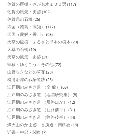
佐賀の巨樹・さが名木１００選
(117)
佐賀の風景・史跡
(102)
佐賀県の石橋
(26)
四国（徳島・高知）
(117)
四国（愛媛・香川）
(63)
天草の巨樹・ふるさと熊本の樹木
(23)
天草の石橋
(10)
天草の風景・史跡
(31)
寄稿・ゆうこう・その他
(72)
山野歩きなどの草花
(28)
橘湾沿岸の戦争遺跡
(25)
江戸期のみさき道 （全 般）
(63)
江戸期のみさき道 （地図研究集）
(8)
江戸期のみさき道 （帰路ほか）
(12)
江戸期のみさき道 （往路前半）
(31)
江戸期のみさき道 （往路後半）
(44)
烽火山のかま跡・番所道・南畝石
(16)
近畿・中部・関東
(7)