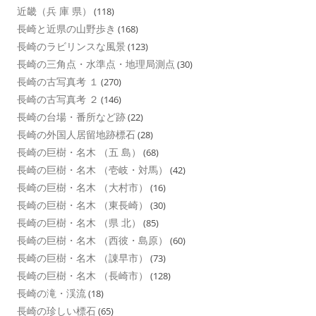
近畿（兵 庫 県）
(118)
長崎と近県の山野歩き
(168)
長崎のラビリンスな風景
(123)
長崎の三角点・水準点・地理局測点
(30)
長崎の古写真考 １
(270)
長崎の古写真考 ２
(146)
長崎の台場・番所など跡
(22)
長崎の外国人居留地跡標石
(28)
長崎の巨樹・名木 （五 島）
(68)
長崎の巨樹・名木 （壱岐・対馬）
(42)
長崎の巨樹・名木 （大村市）
(16)
長崎の巨樹・名木 （東長崎）
(30)
長崎の巨樹・名木 （県 北）
(85)
長崎の巨樹・名木 （西彼・島原）
(60)
長崎の巨樹・名木 （諌早市）
(73)
長崎の巨樹・名木 （長崎市）
(128)
長崎の滝・渓流
(18)
長崎の珍しい標石
(65)