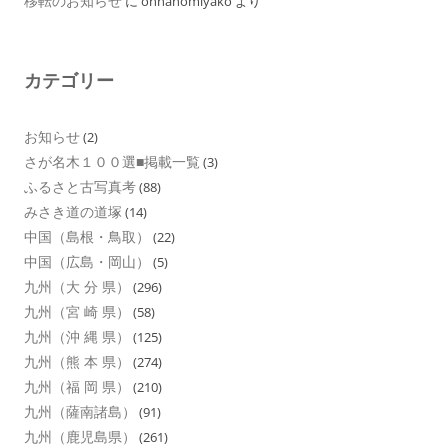
移転のお知らせ
に
onnanomiyako
より
カテゴリー
お知らせ
(2)
さが名木１００選■掲載一覧
(3)
ふるさと古写真考
(88)
みさき道の道塚
(14)
中国（島根・鳥取）
(22)
中国（広島・岡山）
(5)
九州（大 分 県）
(296)
九州（宮 崎 県）
(58)
九州（沖 縄 県）
(125)
九州（熊 本 県）
(274)
九州（福 岡 県）
(210)
九州（薩南諸島）
(91)
九州（鹿児島県）
(261)