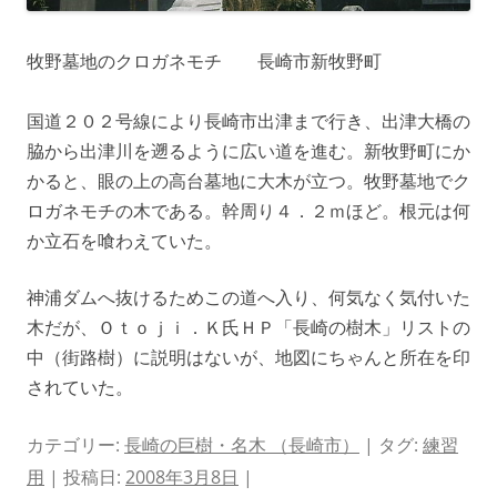
牧野墓地のクロガネモチ 長崎市新牧野町
国道２０２号線により長崎市出津まで行き、出津大橋の
脇から出津川を遡るように広い道を進む。新牧野町にか
かると、眼の上の高台墓地に大木が立つ。牧野墓地でク
ロガネモチの木である。幹周り４．２ｍほど。根元は何
か立石を喰わえていた。
神浦ダムへ抜けるためこの道へ入り、何気なく気付いた
木だが、Ｏｔｏｊｉ．Ｋ氏ＨＰ「長崎の樹木」リストの
中（街路樹）に説明はないが、地図にちゃんと所在を印
されていた。
カテゴリー:
長崎の巨樹・名木 （長崎市）
| タグ:
練習
用
| 投稿日:
2008年3月8日
|