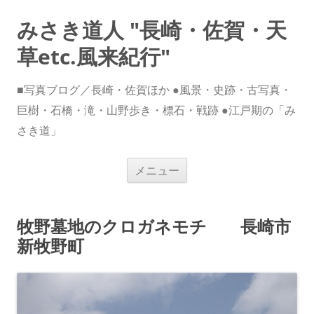
みさき道人 "長崎・佐賀・天
草etc.風来紀行"
■写真ブログ／長崎・佐賀ほか ●風景・史跡・古写真・
巨樹・石橋・滝・山野歩き・標石・戦跡 ●江戸期の「み
さき道」
コ
メニュー
ン
テ
ン
ツ
へ
牧野墓地のクロガネモチ 長崎市
ス
キ
新牧野町
ッ
プ