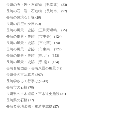
長崎の石・岩・石造物 （県南北）
(33)
長崎の石・岩・石造物 （長崎市）
(92)
長崎の藩境石と塚
(29)
長崎の西空の夕日
(93)
長崎の風景・史跡 （三和野母崎）
(75)
長崎の風景・史跡 （市中央）
(124)
長崎の風景・史跡 （市北西）
(74)
長崎の風景・史跡 （市東南）
(122)
長崎の風景・史跡 （県 北）
(153)
長崎の風景・史跡 （県 南）
(154)
長崎名勝図絵・長崎八景の風景
(49)
長崎外の古写真考
(397)
長崎学さるく行事ほか
(41)
長崎市の石橋
(70)
長崎県の土木遺産・市水道史施設
(31)
長崎県の石橋
(77)
長崎要塞地帯標・軍港境域標
(87)