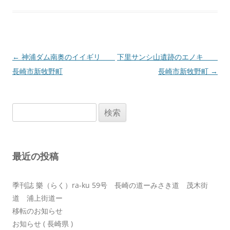
投
←
神浦ダム南奥のイイギリ
下里サンシ山遺跡のエノキ
稿
長崎市新牧野町
長崎市新牧野町
→
ナ
ビ
検
ゲ
索:
ー
シ
最近の投稿
ョ
ン
季刊誌 樂（らく）ra-ku 59号 長崎の道ーみさき道 茂木街
道 浦上街道ー
移転のお知らせ
お知らせ ( 長崎県 )