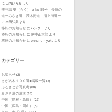
に
山内ひろみ
より
季刊誌 樂（らく）ra-ku 59号 長崎の
道ーみさき道 茂木街道 浦上街道ー
に
半田弘美
より
移転のお知らせ
に
ハンター
より
移転のお知らせ
伊神正太郎
に
より
移転のお知らせ
に
onnanomiyako
より
カテゴリー
お知らせ
(2)
さが名木１００選■掲載一覧
(3)
ふるさと古写真考
(88)
みさき道の道塚
(14)
中国（島根・鳥取）
(22)
中国（広島・岡山）
(5)
九州（大 分 県）