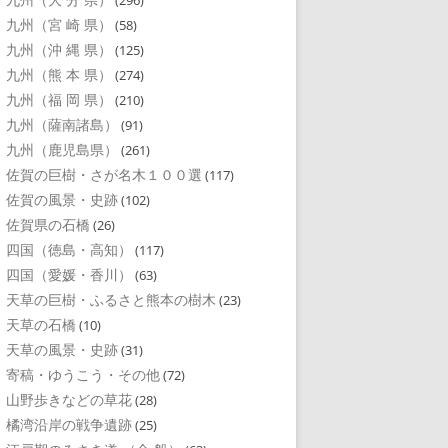
(296)
九州（宮 崎 県）
(58)
九州（沖 縄 県）
(125)
九州（熊 本 県）
(274)
九州（福 岡 県）
(210)
九州（薩南諸島）
(91)
九州（鹿児島県）
(261)
佐賀の巨樹・さが名木１００選
(117)
佐賀の風景・史跡
(102)
佐賀県の石橋
(26)
四国（徳島・高知）
(117)
四国（愛媛・香川）
(63)
天草の巨樹・ふるさと熊本の樹木
(23)
天草の石橋
(10)
天草の風景・史跡
(31)
寄稿・ゆうこう・その他
(72)
山野歩きなどの草花
(28)
橘湾沿岸の戦争遺跡
(25)