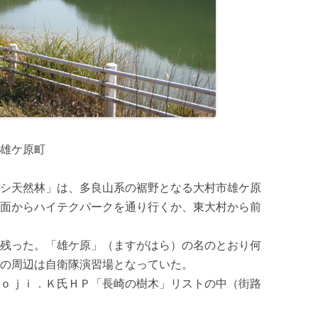
雄ケ原町
シ天然林」は、多良山系の裾野となる大村市雄ケ原
面からハイテクパークを通り行くか、東大村から前
残った。「雄ケ原」（ますがはら）の名のとおり何
路の周辺は自衛隊演習場となっていた。
ｏｊｉ．Ｋ氏ＨＰ「長崎の樹木」リストの中（街路