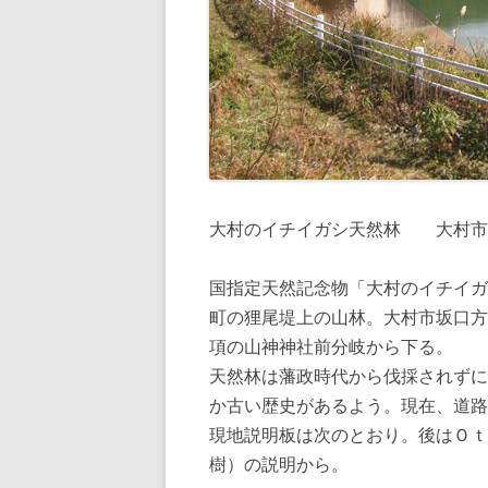
大村のイチイガシ天然林 大村市
国指定天然記念物「大村のイチイガ
町の狸尾堤上の山林。大村市坂口方
項の山神神社前分岐から下る。
天然林は藩政時代から伐採されずに
か古い歴史があるよう。現在、道
現地説明板は次のとおり。後はＯｔ
樹）の説明から。