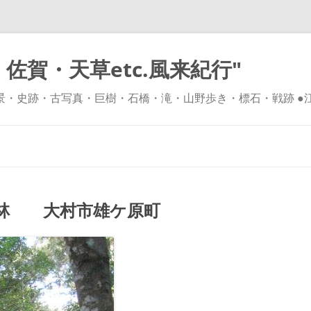
佐賀・天草etc.風来紀行"
風景・史跡・古写真・巨樹・石橋・滝・山野歩き・標石・戦跡 ●
コ
ン
テ
ン
ツ
へ
ス
キ
然林 大村市雄ケ原町
ッ
プ