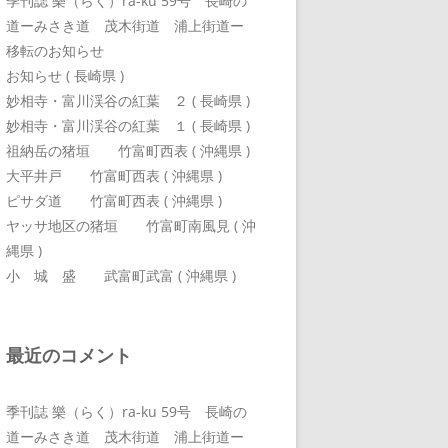
季刊誌 樂（らく）ra-ku 59号 長崎の
道ーみさき道 茂木街道 浦上街道ー
移転のお知らせ
お知らせ ( 長崎県 )
妙相寺・富川渓谷の紅葉 ２ ( 長崎県 )
妙相寺・富川渓谷の紅葉 １ ( 長崎県 )
祖納岳の猪垣 竹富町西表 ( 沖縄県 )
大平井戸 竹富町西表 ( 沖縄県 )
ピサダ道 竹富町西表 ( 沖縄県 )
ヤッサ地区の猪垣 竹富町南風見 ( 沖
縄県 )
小 城 盛 武富町武富 ( 沖縄県 )
最近のコメント
季刊誌 樂（らく）ra-ku 59号 長崎の
道ーみさき道 茂木街道 浦上街道ー