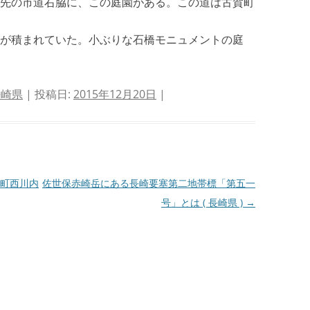
先の市道右脇に、この庭園がある。この道は古賀町
が積まれていた。小ぶりな石橋モニュメントの庭
長崎県
| 投稿日:
2015年12月20日
|
町西川内
佐世保赤崎岳にある長崎要塞第二地帯標「第五一
号」とは ( 長崎県 )
→