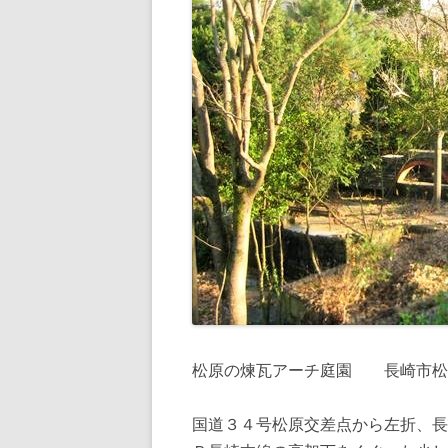
松原の煉瓦アーチ庭園 長崎市松
国道３４号松原交差点から左折、長