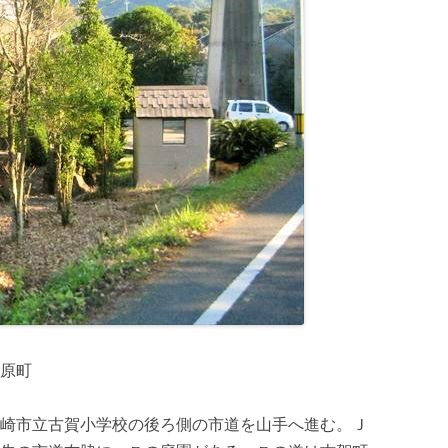
原町
崎市立古賀小学校の後ろ側の市道を山手へ進む。Ｊ