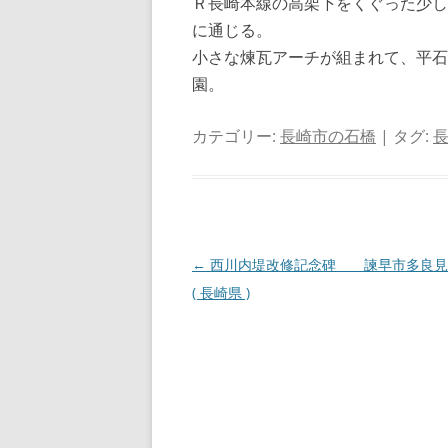
Ｒ長崎本線の高架下をくぐった少し
に通じる。
小さな煉瓦アーチが組まれて、平石
園。
カテゴリー:
長崎市の石橋
| タグ:
投
←
西川内堤改修記念碑 諫早市多良見
稿
( 長崎県 )
ナ
ビ
ゲ
ー
シ