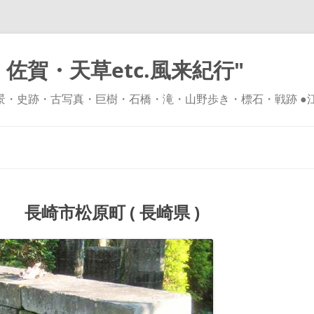
佐賀・天草etc.風来紀行"
風景・史跡・古写真・巨樹・石橋・滝・山野歩き・標石・戦跡 ●
コ
ン
テ
ン
ツ
へ
ス
キ
長崎市松原町 ( 長崎県 )
ッ
プ