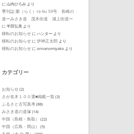
に
山内ひろみ
より
季刊誌 樂（らく）ra-ku 59号 長崎の
道ーみさき道 茂木街道 浦上街道ー
に
半田弘美
より
移転のお知らせ
に
ハンター
より
移転のお知らせ
伊神正太郎
に
より
移転のお知らせ
に
onnanomiyako
より
カテゴリー
お知らせ
(2)
さが名木１００選■掲載一覧
(3)
ふるさと古写真考
(88)
みさき道の道塚
(14)
中国（島根・鳥取）
(22)
中国（広島・岡山）
(5)
九州（大 分 県）