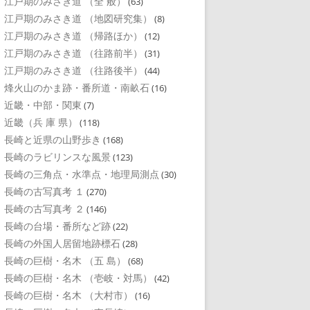
江戸期のみさき道 （全 般）
(63)
江戸期のみさき道 （地図研究集）
(8)
江戸期のみさき道 （帰路ほか）
(12)
江戸期のみさき道 （往路前半）
(31)
江戸期のみさき道 （往路後半）
(44)
烽火山のかま跡・番所道・南畝石
(16)
近畿・中部・関東
(7)
近畿（兵 庫 県）
(118)
長崎と近県の山野歩き
(168)
長崎のラビリンスな風景
(123)
長崎の三角点・水準点・地理局測点
(30)
長崎の古写真考 １
(270)
長崎の古写真考 ２
(146)
長崎の台場・番所など跡
(22)
長崎の外国人居留地跡標石
(28)
長崎の巨樹・名木 （五 島）
(68)
長崎の巨樹・名木 （壱岐・対馬）
(42)
長崎の巨樹・名木 （大村市）
(16)