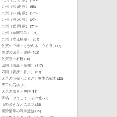
(296)
九州（宮 崎 県）
(58)
九州（沖 縄 県）
(125)
九州（熊 本 県）
(274)
九州（福 岡 県）
(210)
九州（薩南諸島）
(91)
九州（鹿児島県）
(261)
佐賀の巨樹・さが名木１００選
(117)
佐賀の風景・史跡
(102)
佐賀県の石橋
(26)
四国（徳島・高知）
(117)
四国（愛媛・香川）
(63)
天草の巨樹・ふるさと熊本の樹木
(23)
天草の石橋
(10)
天草の風景・史跡
(31)
寄稿・ゆうこう・その他
(72)
山野歩きなどの草花
(28)
橘湾沿岸の戦争遺跡
(25)