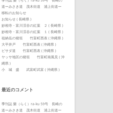
季刊誌 樂（らく）ra-ku 59号 長崎の
道ーみさき道 茂木街道 浦上街道ー
移転のお知らせ
お知らせ ( 長崎県 )
妙相寺・富川渓谷の紅葉 ２ ( 長崎県 )
妙相寺・富川渓谷の紅葉 １ ( 長崎県 )
祖納岳の猪垣 竹富町西表 ( 沖縄県 )
大平井戸 竹富町西表 ( 沖縄県 )
ピサダ道 竹富町西表 ( 沖縄県 )
ヤッサ地区の猪垣 竹富町南風見 ( 沖
縄県 )
小 城 盛 武富町武富 ( 沖縄県 )
最近のコメント
季刊誌 樂（らく）ra-ku 59号 長崎の
道ーみさき道 茂木街道 浦上街道ー