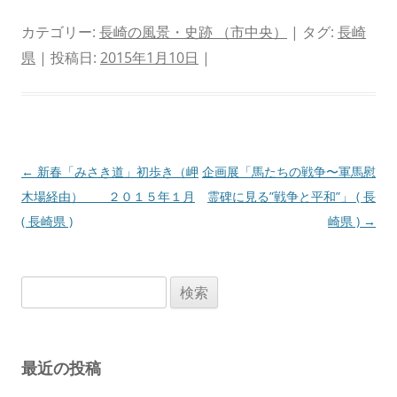
カテゴリー:
長崎の風景・史跡 （市中央）
| タグ:
長崎
県
| 投稿日:
2015年1月10日
|
投
←
新春「みさき道」初歩き（岬
企画展「馬たちの戦争〜軍馬慰
稿
木場経由） ２０１５年１月
霊碑に見る”戦争と平和”」 ( 長
ナ
( 長崎県 )
崎県 )
→
ビ
ゲ
検
ー
索:
シ
ョ
最近の投稿
ン