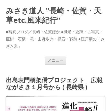
みさき道人 "長崎・佐賀・天
草etc.風来紀行"
■写真ブログ／長崎・佐賀ほか ●風景・史跡・古写真・
巨樹・石橋・滝・山野歩き・標石・戦跡 ●江戸期の「み
さき道」
コ
メニュー
ン
テ
ン
ツ
へ
出島表門橋架僑プロジェクト 広報
ス
キ
ながさき１月号から ( 長崎県 )
ッ
プ