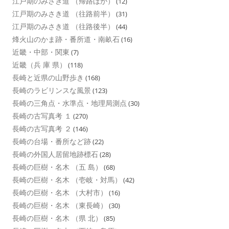
江戸期のみさき道 （帰路ほか）
(12)
江戸期のみさき道 （往路前半）
(31)
江戸期のみさき道 （往路後半）
(44)
烽火山のかま跡・番所道・南畝石
(16)
近畿・中部・関東
(7)
近畿（兵 庫 県）
(118)
長崎と近県の山野歩き
(168)
長崎のラビリンスな風景
(123)
長崎の三角点・水準点・地理局測点
(30)
長崎の古写真考 １
(270)
長崎の古写真考 ２
(146)
長崎の台場・番所など跡
(22)
長崎の外国人居留地跡標石
(28)
長崎の巨樹・名木 （五 島）
(68)
長崎の巨樹・名木 （壱岐・対馬）
(42)
長崎の巨樹・名木 （大村市）
(16)
長崎の巨樹・名木 （東長崎）
(30)
長崎の巨樹・名木 （県 北）
(85)