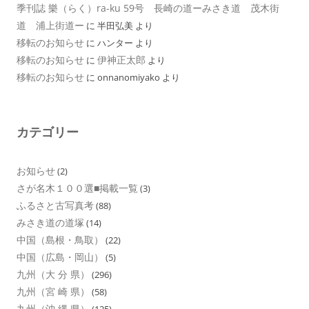
季刊誌 樂（らく）ra-ku 59号 長崎の道ーみさき道 茂木街
道 浦上街道ー
に
半田弘美
より
移転のお知らせ
に
ハンター
より
移転のお知らせ
伊神正太郎
に
より
移転のお知らせ
に
onnanomiyako
より
カテゴリー
お知らせ
(2)
さが名木１００選■掲載一覧
(3)
ふるさと古写真考
(88)
みさき道の道塚
(14)
中国（島根・鳥取）
(22)
中国（広島・岡山）
(5)
九州（大 分 県）
(296)
九州（宮 崎 県）
(58)
九州（沖 縄 県）