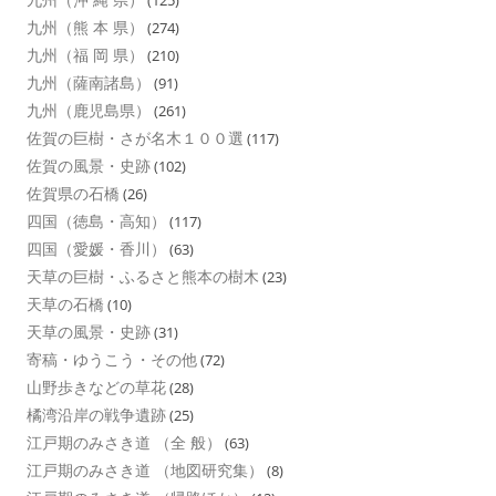
(125)
九州（熊 本 県）
(274)
九州（福 岡 県）
(210)
九州（薩南諸島）
(91)
九州（鹿児島県）
(261)
佐賀の巨樹・さが名木１００選
(117)
佐賀の風景・史跡
(102)
佐賀県の石橋
(26)
四国（徳島・高知）
(117)
四国（愛媛・香川）
(63)
天草の巨樹・ふるさと熊本の樹木
(23)
天草の石橋
(10)
天草の風景・史跡
(31)
寄稿・ゆうこう・その他
(72)
山野歩きなどの草花
(28)
橘湾沿岸の戦争遺跡
(25)
江戸期のみさき道 （全 般）
(63)
江戸期のみさき道 （地図研究集）
(8)