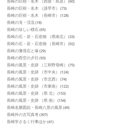
長崎の巨樹・名木 （西彼・島原）
(60)
長崎の巨樹・名木 （諌早市）
(73)
長崎の巨樹・名木 （長崎市）
(128)
長崎の滝・渓流
(18)
長崎の珍しい標石
(65)
長崎の石・岩・石造物 （県南北）
(33)
長崎の石・岩・石造物 （長崎市）
(92)
長崎の藩境石と塚
(29)
長崎の西空の夕日
(93)
長崎の風景・史跡 （三和野母崎）
(75)
長崎の風景・史跡 （市中央）
(124)
長崎の風景・史跡 （市北西）
(74)
長崎の風景・史跡 （市東南）
(122)
長崎の風景・史跡 （県 北）
(153)
長崎の風景・史跡 （県 南）
(154)
長崎名勝図絵・長崎八景の風景
(49)
長崎外の古写真考
(397)
長崎学さるく行事ほか
(41)