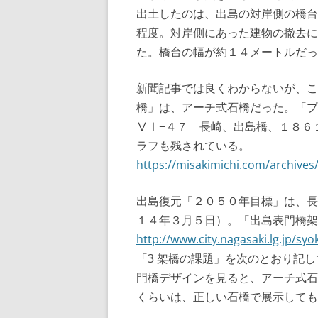
出土したのは、出島の対岸側の橋台
程度。対岸側にあった建物の撤去に
た。橋台の幅が約１４メートルだっ
新聞記事では良くわからないが、こ
橋」は、アーチ式石橋だった。「
ⅤⅠ−４７ 長崎、出島橋、１８６
ラフも残されている。
https://misakimichi.com/archives
出島復元「２０５０年目標」は、長
１４年３月５日）。「出島表門橋架
http://www.city.nagasaki.lg.jp/s
「3 架橋の課題」を次のとおり記
門橋デザインを見ると、アーチ式石
くらいは、正しい石橋で展示しても