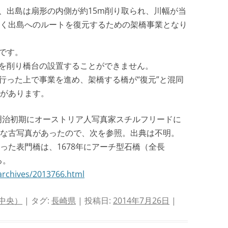
り、出島は扇形の内側が約15m削り取られ、川幅が当
く出島へのルートを復元するための架橋事業となり
です。
跡を削り橋台の設置することができません。
行った上で事業を進め、架橋する橋が“復元”と混同
があります。
明治初期にオーストリア人写真家スチルフリードに
な古写真があったので、次を参照。出典は不明。
った表門橋は、1678年にアーチ型石橋（全長
ある。
/archives/2013766.html
中央）
| タグ:
長崎県
| 投稿日:
2014年7月26日
|