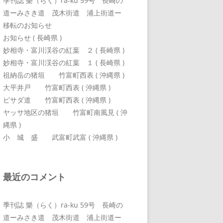
季刊誌 樂（らく）ra-ku 59号 長崎の
道ーみさき道 茂木街道 浦上街道ー
移転のお知らせ
お知らせ ( 長崎県 )
妙相寺・富川渓谷の紅葉 ２ ( 長崎県 )
妙相寺・富川渓谷の紅葉 １ ( 長崎県 )
祖納岳の猪垣 竹富町西表 ( 沖縄県 )
大平井戸 竹富町西表 ( 沖縄県 )
ピサダ道 竹富町西表 ( 沖縄県 )
ヤッサ地区の猪垣 竹富町南風見 ( 沖
縄県 )
小 城 盛 武富町武富 ( 沖縄県 )
最近のコメント
季刊誌 樂（らく）ra-ku 59号 長崎の
道ーみさき道 茂木街道 浦上街道ー