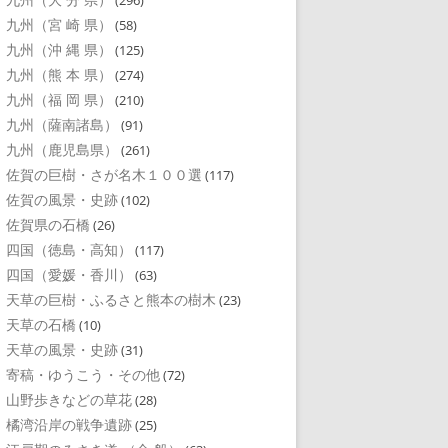
(296)
九州（宮 崎 県）
(58)
九州（沖 縄 県）
(125)
九州（熊 本 県）
(274)
九州（福 岡 県）
(210)
九州（薩南諸島）
(91)
九州（鹿児島県）
(261)
佐賀の巨樹・さが名木１００選
(117)
佐賀の風景・史跡
(102)
佐賀県の石橋
(26)
四国（徳島・高知）
(117)
四国（愛媛・香川）
(63)
天草の巨樹・ふるさと熊本の樹木
(23)
天草の石橋
(10)
天草の風景・史跡
(31)
寄稿・ゆうこう・その他
(72)
山野歩きなどの草花
(28)
橘湾沿岸の戦争遺跡
(25)