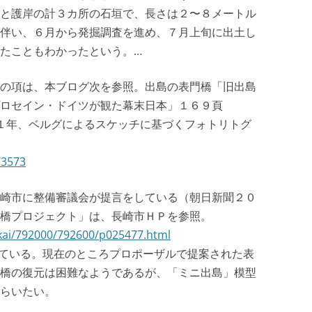
と護岸の計３カ所の石垣で、長さは２〜８メートル
伴い、６月から発掘調査を進め、７月上旬に出土し
たこともわかったという。…
の項は、本ブログ次を参照。出島の表門橋「旧出島
プロセイン・ドイツが観た幕末日本」１６９頁
１年、ベルグによるスケッチに基づくフォトリトグ
/3573
崎市に整備審議会が提言をしている（朝日新聞２０
橋プロジェクト」は、長崎市ＨＰを参照。
yokai/792000/792600/p025477.html
している。現在のところプロポーザルで提案された表
橋の復元は困難なようであるが、「ミニ出島」模型
らいたい。