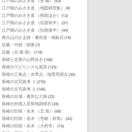
江戸期のみさき道 （全 般）
(63)
江戸期のみさき道 （地図研究集）
(8)
江戸期のみさき道 （帰路ほか）
(12)
江戸期のみさき道 （往路前半）
(31)
江戸期のみさき道 （往路後半）
(44)
烽火山のかま跡・番所道・南畝石
(16)
近畿・中部・関東
(7)
近畿（兵 庫 県）
(118)
長崎と近県の山野歩き
(168)
長崎のラビリンスな風景
(123)
長崎の三角点・水準点・地理局測点
(30)
長崎の古写真考 １
(270)
長崎の古写真考 ２
(146)
長崎の台場・番所など跡
(22)
長崎の外国人居留地跡標石
(28)
長崎の巨樹・名木 （五 島）
(68)
長崎の巨樹・名木 （壱岐・対馬）
(42)
長崎の巨樹・名木 （大村市）
(16)