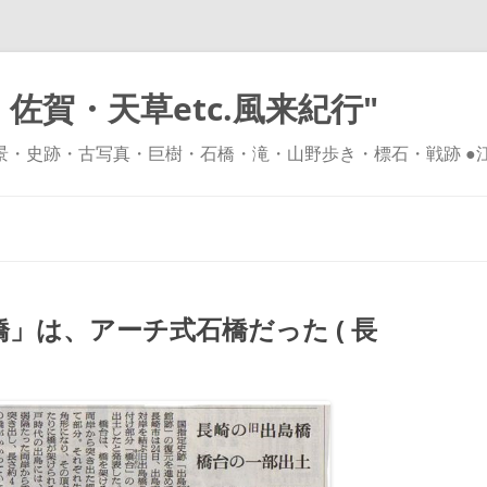
佐賀・天草etc.風来紀行"
風景・史跡・古写真・巨樹・石橋・滝・山野歩き・標石・戦跡 ●
コ
ン
テ
ン
ツ
へ
ス
キ
」は、アーチ式石橋だった ( 長
ッ
プ