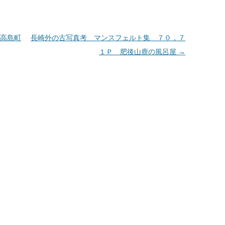
高島町
長崎外の古写真考 マンスフェルト集 ７０，７
１Ｐ 肥後山鹿の風呂屋
→