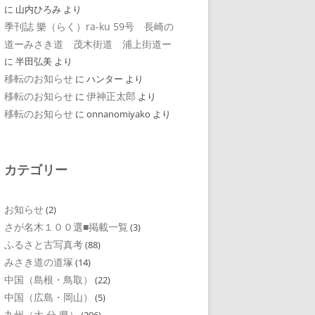
に
山内ひろみ
より
季刊誌 樂（らく）ra-ku 59号 長崎の
道ーみさき道 茂木街道 浦上街道ー
に
半田弘美
より
移転のお知らせ
に
ハンター
より
移転のお知らせ
伊神正太郎
に
より
移転のお知らせ
に
onnanomiyako
より
カテゴリー
お知らせ
(2)
さが名木１００選■掲載一覧
(3)
ふるさと古写真考
(88)
みさき道の道塚
(14)
中国（島根・鳥取）
(22)
中国（広島・岡山）
(5)
九州（大 分 県）