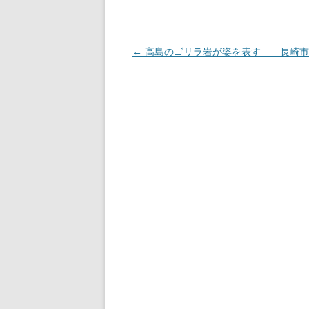
投
←
高島のゴリラ岩が姿を表す 長崎市
稿
ナ
ビ
ゲ
ー
シ
ョ
ン