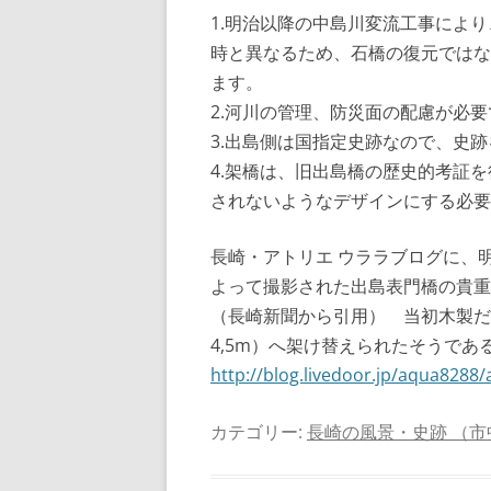
1.明治以降の中島川変流工事によ
時と異なるため、石橋の復元ではな
ます。
2.河川の管理、防災面の配慮が必要
3.出島側は国指定史跡なので、史
4.架橋は、旧出島橋の歴史的考証を
されないようなデザインにする必要
長崎・アトリエ ウララブログに、
よって撮影された出島表門橋の貴重
（長崎新聞から引用） 当初木製だ
4,5m）へ架け替えられたそうで
http://blog.livedoor.jp/aqua8288
カテゴリー:
長崎の風景・史跡 （市