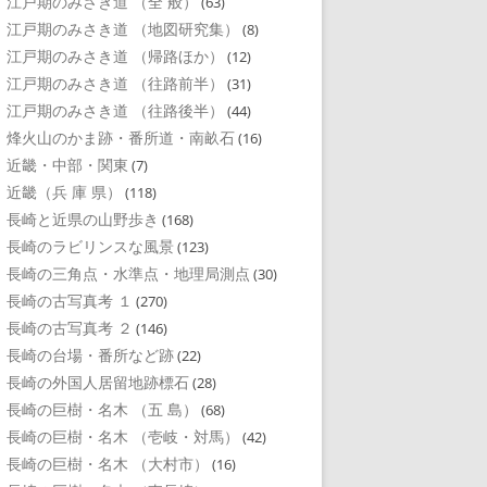
江戸期のみさき道 （全 般）
(63)
江戸期のみさき道 （地図研究集）
(8)
江戸期のみさき道 （帰路ほか）
(12)
江戸期のみさき道 （往路前半）
(31)
江戸期のみさき道 （往路後半）
(44)
烽火山のかま跡・番所道・南畝石
(16)
近畿・中部・関東
(7)
近畿（兵 庫 県）
(118)
長崎と近県の山野歩き
(168)
長崎のラビリンスな風景
(123)
長崎の三角点・水準点・地理局測点
(30)
長崎の古写真考 １
(270)
長崎の古写真考 ２
(146)
長崎の台場・番所など跡
(22)
長崎の外国人居留地跡標石
(28)
長崎の巨樹・名木 （五 島）
(68)
長崎の巨樹・名木 （壱岐・対馬）
(42)
長崎の巨樹・名木 （大村市）
(16)