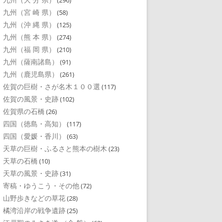
(296)
九州（宮 崎 県）
(58)
九州（沖 縄 県）
(125)
九州（熊 本 県）
(274)
九州（福 岡 県）
(210)
九州（薩南諸島）
(91)
九州（鹿児島県）
(261)
佐賀の巨樹・さが名木１００選
(117)
佐賀の風景・史跡
(102)
佐賀県の石橋
(26)
四国（徳島・高知）
(117)
四国（愛媛・香川）
(63)
天草の巨樹・ふるさと熊本の樹木
(23)
天草の石橋
(10)
天草の風景・史跡
(31)
寄稿・ゆうこう・その他
(72)
山野歩きなどの草花
(28)
橘湾沿岸の戦争遺跡
(25)