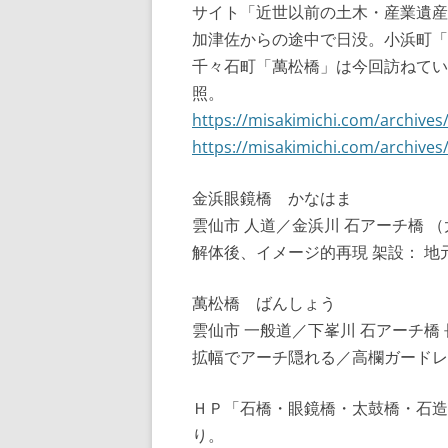
サイト「近世以前の土木・産業遺産
加津佐からの途中で日没。小浜町「
千々石町「萬松橋」は今回訪ねてい
照。
https://misakimichi.com/archives
https://misakimichi.com/archives
金浜眼鏡橋 かなはま
雲仙市 人道／金浜川 石アーチ橋 （太鼓
解体後、イメージ的再現 架設： 地
萬松橋 ばんしょう
雲仙市 一般道／下峯川 石アーチ橋 長
拡幅でアーチ隠れる／高欄ガードレー
ＨＰ「石橋・眼鏡橋・太鼓橋・石造
り。