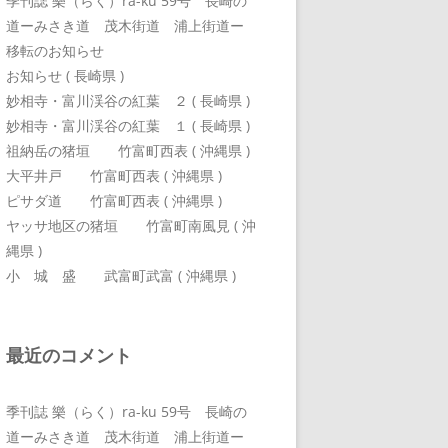
季刊誌 樂（らく）ra-ku 59号 長崎の
道ーみさき道 茂木街道 浦上街道ー
移転のお知らせ
お知らせ ( 長崎県 )
妙相寺・富川渓谷の紅葉 ２ ( 長崎県 )
妙相寺・富川渓谷の紅葉 １ ( 長崎県 )
祖納岳の猪垣 竹富町西表 ( 沖縄県 )
大平井戸 竹富町西表 ( 沖縄県 )
ピサダ道 竹富町西表 ( 沖縄県 )
ヤッサ地区の猪垣 竹富町南風見 ( 沖
縄県 )
小 城 盛 武富町武富 ( 沖縄県 )
最近のコメント
季刊誌 樂（らく）ra-ku 59号 長崎の
道ーみさき道 茂木街道 浦上街道ー