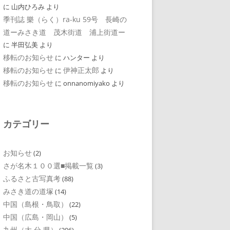
に
山内ひろみ
より
季刊誌 樂（らく）ra-ku 59号 長崎の
道ーみさき道 茂木街道 浦上街道ー
に
半田弘美
より
移転のお知らせ
に
ハンター
より
移転のお知らせ
伊神正太郎
に
より
移転のお知らせ
に
onnanomiyako
より
カテゴリー
お知らせ
(2)
さが名木１００選■掲載一覧
(3)
ふるさと古写真考
(88)
みさき道の道塚
(14)
中国（島根・鳥取）
(22)
中国（広島・岡山）
(5)
九州（大 分 県）