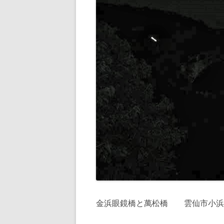
金浜眼鏡橋と萬松橋 雲仙市小浜