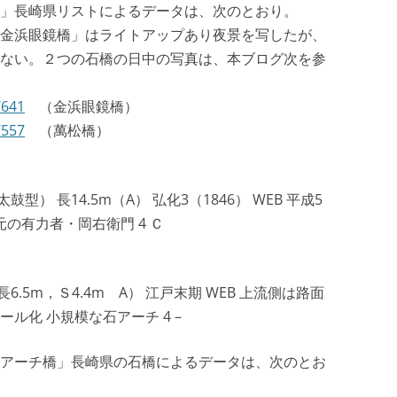
」長崎県リストによるデータは、次のとおり。
金浜眼鏡橋」はライトアップあり夜景を写したが、
ない。２つの石橋の日中の写真は、本ブログ次を参
/641
（金浜眼鏡橋）
/557
（萬松橋）
型） 長14.5m（A） 弘化3（1846） WEB 平成5
元の有力者・岡右衛門 4 Ｃ
6.5m，Ｓ4.4m A） 江戸末期 WEB 上流側は路面
ル化 小規模な石アーチ 4 –
アーチ橋」長崎県の石橋によるデータは、次のとお