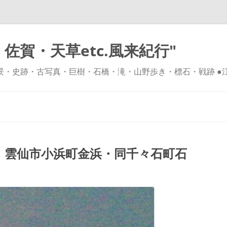
佐賀・天草etc.風来紀行"
風景・史跡・古写真・巨樹・石橋・滝・山野歩き・標石・戦跡 ●
コ
ン
テ
ン
ツ
へ
ス
キ
雲仙市小浜町金浜・同千々石町石
ッ
プ