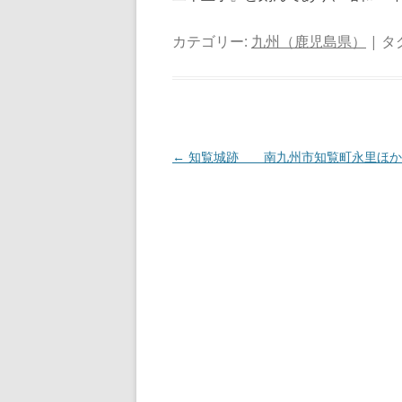
カテゴリー:
九州（鹿児島県）
| タ
投
←
知覧城跡 南九州市知覧町永里ほか
稿
ナ
ビ
ゲ
ー
シ
ョ
ン