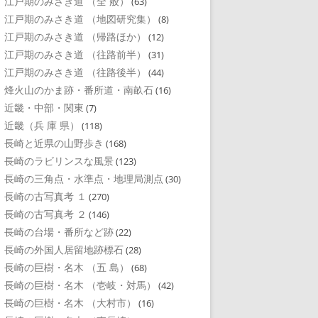
江戸期のみさき道 （全 般）
(63)
江戸期のみさき道 （地図研究集）
(8)
江戸期のみさき道 （帰路ほか）
(12)
江戸期のみさき道 （往路前半）
(31)
江戸期のみさき道 （往路後半）
(44)
烽火山のかま跡・番所道・南畝石
(16)
近畿・中部・関東
(7)
近畿（兵 庫 県）
(118)
長崎と近県の山野歩き
(168)
長崎のラビリンスな風景
(123)
長崎の三角点・水準点・地理局測点
(30)
長崎の古写真考 １
(270)
長崎の古写真考 ２
(146)
長崎の台場・番所など跡
(22)
長崎の外国人居留地跡標石
(28)
長崎の巨樹・名木 （五 島）
(68)
長崎の巨樹・名木 （壱岐・対馬）
(42)
長崎の巨樹・名木 （大村市）
(16)