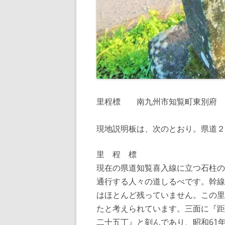
里程標 南九州市知覧町東別府
現地説明板は、次のとおり。県道２
里 程 標
現在の県道知覧喜入線に立つ石柱の
通行する人々の道しるべです。幹線
はほとんど残っていません。この里
たと考えられています。三面に『距
二十五丁』と刻んであり、昭和61