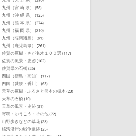
(296)
九州（宮 崎 県）
(58)
九州（沖 縄 県）
(125)
九州（熊 本 県）
(274)
九州（福 岡 県）
(210)
九州（薩南諸島）
(91)
九州（鹿児島県）
(261)
佐賀の巨樹・さが名木１００選
(117)
佐賀の風景・史跡
(102)
佐賀県の石橋
(26)
四国（徳島・高知）
(117)
四国（愛媛・香川）
(63)
天草の巨樹・ふるさと熊本の樹木
(23)
天草の石橋
(10)
天草の風景・史跡
(31)
寄稿・ゆうこう・その他
(72)
山野歩きなどの草花
(28)
橘湾沿岸の戦争遺跡
(25)