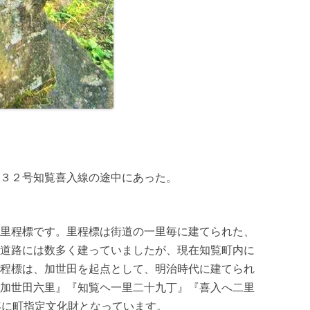
３２号知覧喜入線の途中にあった。
里程標です。里程標は街道の一里毎に建てられた、
道路には数多く建っていましたが、現在知覧町内に
程標は、加世田を起点として、明治時代に建てられ
加世田六里』『知覧ヘ一里二十九丁』『喜入へ二里
年に町指定文化財となっています。