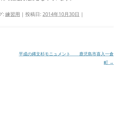
グ:
練習用
| 投稿日:
2014年10月30日
|
平成の縄文杉モニュメント 鹿児島市喜入一倉
町
→