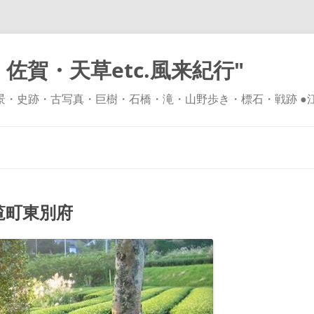
佐賀・天草etc.風来紀行"
風景・史跡・古写真・巨樹・石橋・滝・山野歩き・標石・戦跡 ●
コ
ン
テ
ン
ツ
へ
ス
キ
覧町東別府
ッ
プ