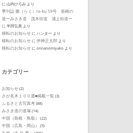
に
山内ひろみ
より
季刊誌 樂（らく）ra-ku 59号 長崎の
道ーみさき道 茂木街道 浦上街道ー
に
半田弘美
より
移転のお知らせ
に
ハンター
より
移転のお知らせ
伊神正太郎
に
より
移転のお知らせ
に
onnanomiyako
より
カテゴリー
お知らせ
(2)
さが名木１００選■掲載一覧
(3)
ふるさと古写真考
(88)
みさき道の道塚
(14)
中国（島根・鳥取）
(22)
中国（広島・岡山）
(5)
九州（大 分 県）