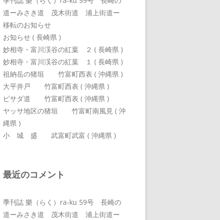
季刊誌 樂（らく）ra-ku 59号 長崎の
道ーみさき道 茂木街道 浦上街道ー
移転のお知らせ
お知らせ ( 長崎県 )
妙相寺・富川渓谷の紅葉 ２ ( 長崎県 )
妙相寺・富川渓谷の紅葉 １ ( 長崎県 )
祖納岳の猪垣 竹富町西表 ( 沖縄県 )
大平井戸 竹富町西表 ( 沖縄県 )
ピサダ道 竹富町西表 ( 沖縄県 )
ヤッサ地区の猪垣 竹富町南風見 ( 沖
縄県 )
小 城 盛 武富町武富 ( 沖縄県 )
最近のコメント
季刊誌 樂（らく）ra-ku 59号 長崎の
道ーみさき道 茂木街道 浦上街道ー