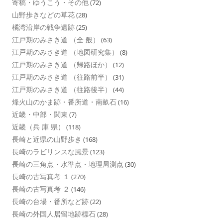
寄稿・ゆうこう・その他
(72)
山野歩きなどの草花
(28)
橘湾沿岸の戦争遺跡
(25)
江戸期のみさき道 （全 般）
(63)
江戸期のみさき道 （地図研究集）
(8)
江戸期のみさき道 （帰路ほか）
(12)
江戸期のみさき道 （往路前半）
(31)
江戸期のみさき道 （往路後半）
(44)
烽火山のかま跡・番所道・南畝石
(16)
近畿・中部・関東
(7)
近畿（兵 庫 県）
(118)
長崎と近県の山野歩き
(168)
長崎のラビリンスな風景
(123)
長崎の三角点・水準点・地理局測点
(30)
長崎の古写真考 １
(270)
長崎の古写真考 ２
(146)
長崎の台場・番所など跡
(22)
長崎の外国人居留地跡標石
(28)