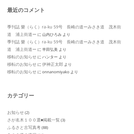
最近のコメント
季刊誌 樂（らく）ra-ku 59号 長崎の道ーみさき道 茂木街
道 浦上街道ー
に
山内ひろみ
より
季刊誌 樂（らく）ra-ku 59号 長崎の道ーみさき道 茂木街
道 浦上街道ー
に
半田弘美
より
移転のお知らせ
に
ハンター
より
移転のお知らせ
伊神正太郎
に
より
移転のお知らせ
に
onnanomiyako
より
カテゴリー
お知らせ
(2)
さが名木１００選■掲載一覧
(3)
ふるさと古写真考
(88)