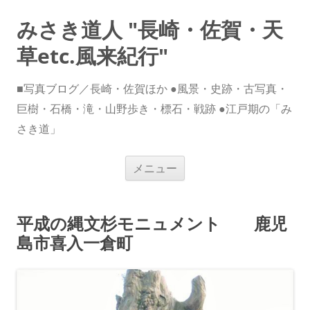
みさき道人 "長崎・佐賀・天
草etc.風来紀行"
■写真ブログ／長崎・佐賀ほか ●風景・史跡・古写真・
巨樹・石橋・滝・山野歩き・標石・戦跡 ●江戸期の「み
さき道」
コ
メニュー
ン
テ
ン
ツ
へ
平成の縄文杉モニュメント 鹿児
ス
キ
島市喜入一倉町
ッ
プ