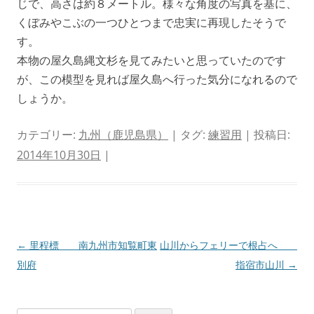
じで、高さは約８メートル。様々な角度の写真を基に、
くぼみやこぶの一つひとつまで忠実に再現したそうで
す。
本物の屋久島縄文杉を見てみたいと思っていたのです
が、この模型を見れば屋久島へ行った気分になれるので
しょうか。
カテゴリー:
九州（鹿児島県）
| タグ:
練習用
| 投稿日:
2014年10月30日
|
投
←
里程標 南九州市知覧町東
山川からフェリーで根占へ
稿
別府
指宿市山川
→
ナ
ビ