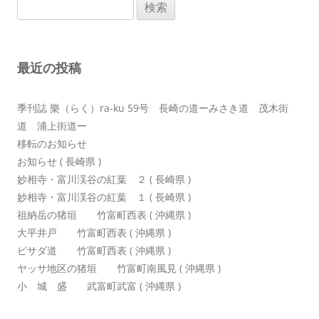
検
ゲ
索:
ー
シ
最近の投稿
ョ
ン
季刊誌 樂（らく）ra-ku 59号 長崎の道ーみさき道 茂木街
道 浦上街道ー
移転のお知らせ
お知らせ ( 長崎県 )
妙相寺・富川渓谷の紅葉 ２ ( 長崎県 )
妙相寺・富川渓谷の紅葉 １ ( 長崎県 )
祖納岳の猪垣 竹富町西表 ( 沖縄県 )
大平井戸 竹富町西表 ( 沖縄県 )
ピサダ道 竹富町西表 ( 沖縄県 )
ヤッサ地区の猪垣 竹富町南風見 ( 沖縄県 )
小 城 盛 武富町武富 ( 沖縄県 )