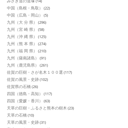
みさき道の道塚
(14)
中国（島根・鳥取）
(22)
中国（広島・岡山）
(5)
九州（大 分 県）
(296)
九州（宮 崎 県）
(58)
九州（沖 縄 県）
(125)
九州（熊 本 県）
(274)
九州（福 岡 県）
(210)
九州（薩南諸島）
(91)
九州（鹿児島県）
(261)
佐賀の巨樹・さが名木１００選
(117)
佐賀の風景・史跡
(102)
佐賀県の石橋
(26)
四国（徳島・高知）
(117)
四国（愛媛・香川）
(63)
天草の巨樹・ふるさと熊本の樹木
(23)
天草の石橋
(10)
天草の風景・史跡
(31)