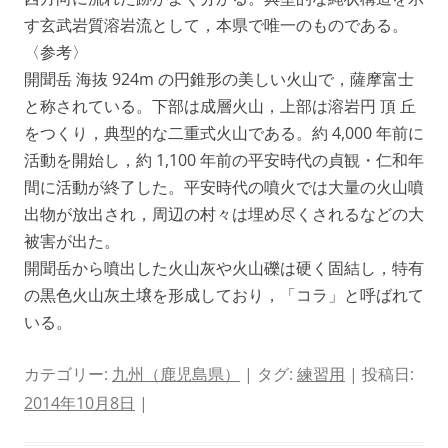
す玄武岩質溶岩流として，本県で唯一のものである。
〈参考〉
開聞岳 海抜 924m の円錐形の美しい火山で，薩摩富士
と称されている。下部は成層火山，上部は溶岩円 頂 丘
をつくり，典型的な二重式火山である。約 4,000 年前に
活動を開始し，約 1,100 年前の平安時代の貞観・仁和年
間に活動が終了した。平安時代の噴火では大量の火山噴
出物が放出され，周辺の村々は埋め尽くされるなどの大
被害が出た。
開聞岳から噴出した火山灰や火山礫は硬く固結し，特有
の黒色火山灰土壌を形成しており，「コラ」と呼ばれて
いる。
カテゴリー:
九州（鹿児島県）
| タグ:
練習用
| 投稿日:
2014年10月8日
|