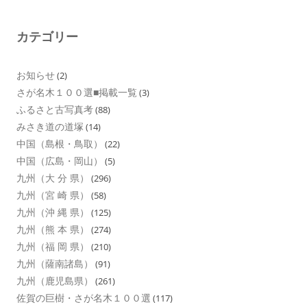
カテゴリー
お知らせ
(2)
さが名木１００選■掲載一覧
(3)
ふるさと古写真考
(88)
みさき道の道塚
(14)
中国（島根・鳥取）
(22)
中国（広島・岡山）
(5)
九州（大 分 県）
(296)
九州（宮 崎 県）
(58)
九州（沖 縄 県）
(125)
九州（熊 本 県）
(274)
九州（福 岡 県）
(210)
九州（薩南諸島）
(91)
九州（鹿児島県）
(261)
佐賀の巨樹・さが名木１００選
(117)