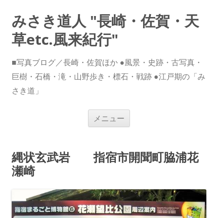
みさき道人 "長崎・佐賀・天
草etc.風来紀行"
■写真ブログ／長崎・佐賀ほか ●風景・史跡・古写真・
巨樹・石橋・滝・山野歩き・標石・戦跡 ●江戸期の「み
さき道」
コ
メニュー
ン
テ
ン
ツ
へ
縄状玄武岩 指宿市開聞町脇浦花
ス
キ
瀬崎
ッ
プ