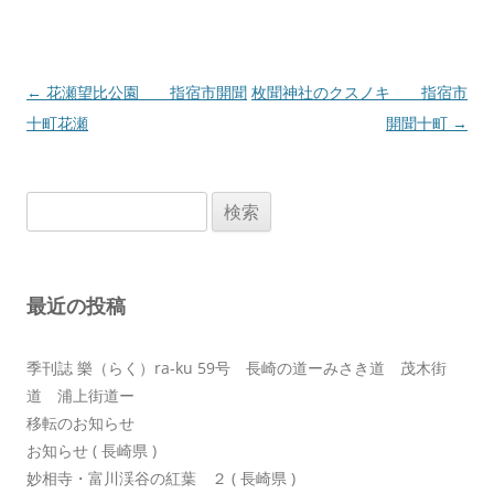
投
←
花瀬望比公園 指宿市開聞
枚聞神社のクスノキ 指宿市
稿
十町花瀬
開聞十町
→
ナ
ビ
検
ゲ
索:
ー
シ
最近の投稿
ョ
ン
季刊誌 樂（らく）ra-ku 59号 長崎の道ーみさき道 茂木街
道 浦上街道ー
移転のお知らせ
お知らせ ( 長崎県 )
妙相寺・富川渓谷の紅葉 ２ ( 長崎県 )