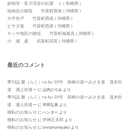
妙相寺・富川渓谷の紅葉 １ ( 長崎県 )
祖納岳の猪垣 竹富町西表 ( 沖縄県 )
大平井戸 竹富町西表 ( 沖縄県 )
ピサダ道 竹富町西表 ( 沖縄県 )
ヤッサ地区の猪垣 竹富町南風見 ( 沖縄県 )
小 城 盛 武富町武富 ( 沖縄県 )
最近のコメント
季刊誌 樂（らく）ra-ku 59号 長崎の道ーみさき道 茂木街
道 浦上街道ー
に
山内ひろみ
より
季刊誌 樂（らく）ra-ku 59号 長崎の道ーみさき道 茂木街
道 浦上街道ー
に
半田弘美
より
移転のお知らせ
に
ハンター
より
移転のお知らせ
伊神正太郎
に
より
移転のお知らせ
に
onnanomiyako
より