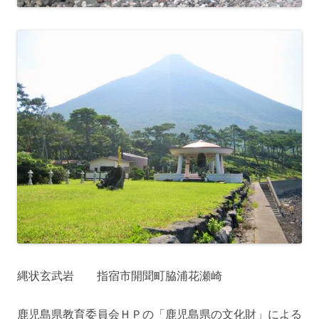
縄状玄武岩 指宿市開聞町脇浦花瀬崎
鹿児島県教育委員会ＨＰの「鹿児島県の文化財」による