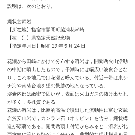
説明は、次のとおり。
縄状玄武岩
【所在地】指宿市開聞町脇浦花瀬崎
【種 別】県指定天然記念物
【指定年月日】昭和 29 年５月 24 日
花瀬から田崎にかけて分布する溶岩は，開聞岳火山活動
の中期に噴出したもので，干潮時には幅広い波食台とな
り，これを地元では花瀬と呼んでいる。付近一帯は東シ
ナ海や南薩台地を望む景勝の地となっている。
溶岩内部は緻密で固いが，表面は火山ガスの抜け出た孔
が多く，多孔質である。
花瀬の溶岩は，比較的高温で噴出した流動性に富む玄武
岩質安山岩で，カンラン石（オリビン）を含み，縄状構
造が顕著である。開聞岳頂上付近からみると，溶岩が北
西方向に流れた跡がよく分かる。典型的な縄状構造を示