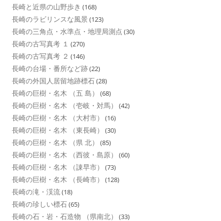
長崎と近県の山野歩き
(168)
長崎のラビリンスな風景
(123)
長崎の三角点・水準点・地理局測点
(30)
長崎の古写真考 １
(270)
長崎の古写真考 ２
(146)
長崎の台場・番所など跡
(22)
長崎の外国人居留地跡標石
(28)
長崎の巨樹・名木 （五 島）
(68)
長崎の巨樹・名木 （壱岐・対馬）
(42)
長崎の巨樹・名木 （大村市）
(16)
長崎の巨樹・名木 （東長崎）
(30)
長崎の巨樹・名木 （県 北）
(85)
長崎の巨樹・名木 （西彼・島原）
(60)
長崎の巨樹・名木 （諌早市）
(73)
長崎の巨樹・名木 （長崎市）
(128)
長崎の滝・渓流
(18)
長崎の珍しい標石
(65)
長崎の石・岩・石造物 （県南北）
(33)