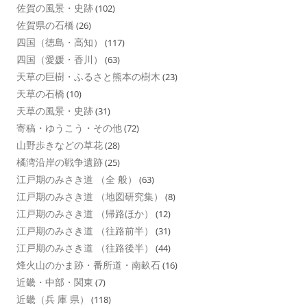
佐賀の風景・史跡
(102)
佐賀県の石橋
(26)
四国（徳島・高知）
(117)
四国（愛媛・香川）
(63)
天草の巨樹・ふるさと熊本の樹木
(23)
天草の石橋
(10)
天草の風景・史跡
(31)
寄稿・ゆうこう・その他
(72)
山野歩きなどの草花
(28)
橘湾沿岸の戦争遺跡
(25)
江戸期のみさき道 （全 般）
(63)
江戸期のみさき道 （地図研究集）
(8)
江戸期のみさき道 （帰路ほか）
(12)
江戸期のみさき道 （往路前半）
(31)
江戸期のみさき道 （往路後半）
(44)
烽火山のかま跡・番所道・南畝石
(16)
近畿・中部・関東
(7)
近畿（兵 庫 県）
(118)