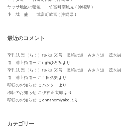
ヤッサ地区の猪垣 竹富町南風見 ( 沖縄県 )
小 城 盛 武富町武富 ( 沖縄県 )
最近のコメント
季刊誌 樂（らく）ra-ku 59号 長崎の道ーみさき道 茂木街
道 浦上街道ー
に
山内ひろみ
より
季刊誌 樂（らく）ra-ku 59号 長崎の道ーみさき道 茂木街
道 浦上街道ー
に
半田弘美
より
移転のお知らせ
に
ハンター
より
移転のお知らせ
伊神正太郎
に
より
移転のお知らせ
に
onnanomiyako
より
カテゴリー