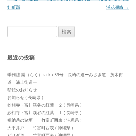
稿
娃町郡
浦花瀬崎
→
ナ
ビ
検
ゲ
索:
ー
シ
最近の投稿
ョ
ン
季刊誌 樂（らく）ra-ku 59号 長崎の道ーみさき道 茂木街
道 浦上街道ー
移転のお知らせ
お知らせ ( 長崎県 )
妙相寺・富川渓谷の紅葉 ２ ( 長崎県 )
妙相寺・富川渓谷の紅葉 １ ( 長崎県 )
祖納岳の猪垣 竹富町西表 ( 沖縄県 )
大平井戸 竹富町西表 ( 沖縄県 )
ピサダ道 竹富町西表 ( 沖縄県 )