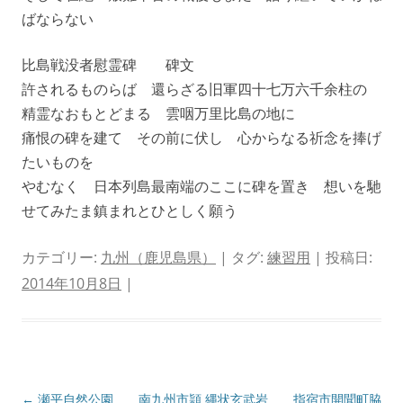
ばならない
比島戦没者慰霊碑 碑文
許されるものらば 還らざる旧軍四十七万六千余柱の
精霊なおもとどまる 雲咽万里比島の地に
痛恨の碑を建て その前に伏し 心からなる祈念を捧げ
たいものを
やむなく 日本列島最南端のここに碑を置き 想いを馳
せてみたま鎮まれとひとしく願う
カテゴリー:
九州（鹿児島県）
| タグ:
練習用
| 投稿日:
2014年10月8日
|
投
←
瀬平自然公園 南九州市頴
縄状玄武岩 指宿市開聞町脇