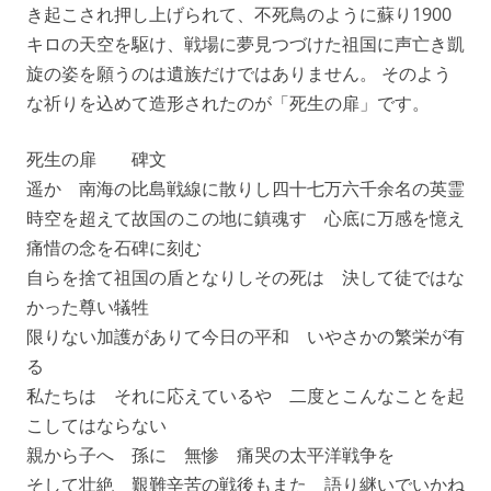
き起こされ押し上げられて、不死鳥のように蘇り1900
キロの天空を駆け、戦場に夢見つづけた祖国に声亡き凱
旋の姿を願うのは遺族だけではありません。 そのよう
な祈りを込めて造形されたのが「死生の扉」です。
死生の扉 碑文
遥か 南海の比島戦線に散りし四十七万六千余名の英霊
時空を超えて故国のこの地に鎮魂す 心底に万感を憶え
痛惜の念を石碑に刻む
自らを捨て祖国の盾となりしその死は 決して徒ではな
かった尊い犠牲
限りない加護がありて今日の平和 いやさかの繁栄が有
る
私たちは それに応えているや 二度とこんなことを起
こしてはならない
親から子へ 孫に 無惨 痛哭の太平洋戦争を
そして壮絶 艱難辛苦の戦後もまた 語り継いでいかね