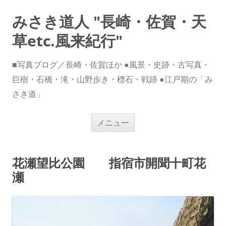
みさき道人 "長崎・佐賀・天
草etc.風来紀行"
■写真ブログ／長崎・佐賀ほか ●風景・史跡・古写真・
巨樹・石橋・滝・山野歩き・標石・戦跡 ●江戸期の「み
さき道」
コ
メニュー
ン
テ
ン
ツ
へ
花瀬望比公園 指宿市開聞十町花
ス
キ
瀬
ッ
プ