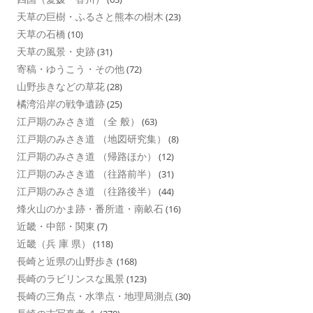
天草の巨樹・ふるさと熊本の樹木
(23)
天草の石橋
(10)
天草の風景・史跡
(31)
寄稿・ゆうこう・その他
(72)
山野歩きなどの草花
(28)
橘湾沿岸の戦争遺跡
(25)
江戸期のみさき道 （全 般）
(63)
江戸期のみさき道 （地図研究集）
(8)
江戸期のみさき道 （帰路ほか）
(12)
江戸期のみさき道 （往路前半）
(31)
江戸期のみさき道 （往路後半）
(44)
烽火山のかま跡・番所道・南畝石
(16)
近畿・中部・関東
(7)
近畿（兵 庫 県）
(118)
長崎と近県の山野歩き
(168)
長崎のラビリンスな風景
(123)
長崎の三角点・水準点・地理局測点
(30)