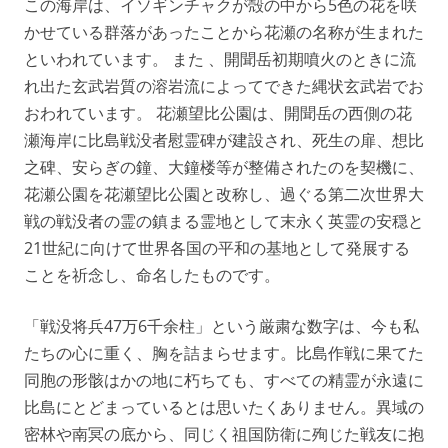
この海岸は、イソギンチャクが殻の中から5色の花を咲
かせている群落があったことから花瀬の名称が生まれた
といわれています。 また 、開聞岳初期噴火のときに流
れ出た玄武岩質の溶岩流によってできた縄状玄武岩でお
おわれています。 花瀬望比公園は、開聞岳の西側の花
瀬海岸に比島戦没者慰霊碑が建設され、死生の扉、想比
之碑、安らぎの鐘、大鐘楼等が整備されたのを契機に、
花瀬公園を花瀬望比公園と改称し、過ぐる第二次世界大
戦の戦没者の霊の鎮まる霊地として末永く英霊の安穏と
21世紀に向けて世界各国の平和の基地として発展する
ことを祈念し、命名したものです。
「戦没将兵47万6千余柱」という厳粛な数字は、今も私
たちの心に重く、胸を詰まらせます。比島作戦に果てた
同胞の形骸はかの地に朽ちても、すべての精霊が永遠に
比島にとどまっているとは思いたくありません。異域の
密林や南冥の底から、同じく祖国防衛に殉じた戦友に抱