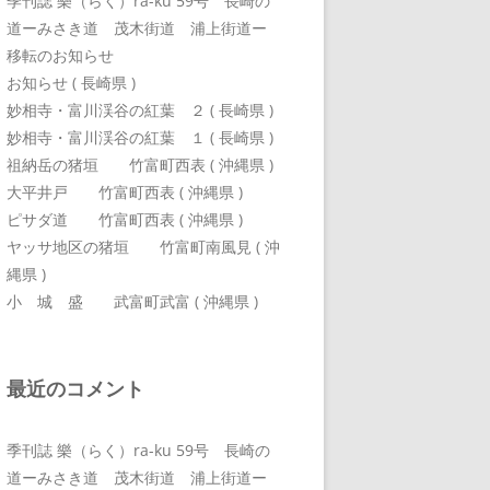
季刊誌 樂（らく）ra-ku 59号 長崎の
道ーみさき道 茂木街道 浦上街道ー
移転のお知らせ
お知らせ ( 長崎県 )
妙相寺・富川渓谷の紅葉 ２ ( 長崎県 )
妙相寺・富川渓谷の紅葉 １ ( 長崎県 )
祖納岳の猪垣 竹富町西表 ( 沖縄県 )
大平井戸 竹富町西表 ( 沖縄県 )
ピサダ道 竹富町西表 ( 沖縄県 )
ヤッサ地区の猪垣 竹富町南風見 ( 沖
縄県 )
小 城 盛 武富町武富 ( 沖縄県 )
最近のコメント
季刊誌 樂（らく）ra-ku 59号 長崎の
道ーみさき道 茂木街道 浦上街道ー