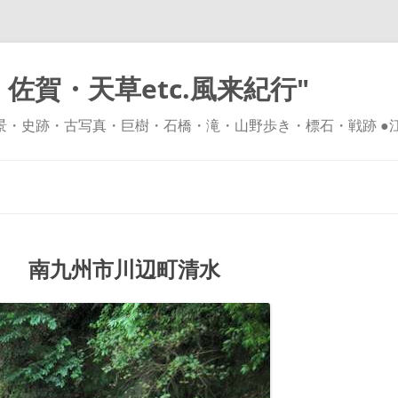
佐賀・天草etc.風来紀行"
風景・史跡・古写真・巨樹・石橋・滝・山野歩き・標石・戦跡 ●
コ
ン
テ
ン
ツ
へ
ス
キ
 南九州市川辺町清水
ッ
プ