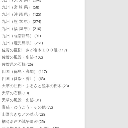
(296)
九州（宮 崎 県）
(58)
九州（沖 縄 県）
(125)
九州（熊 本 県）
(274)
九州（福 岡 県）
(210)
九州（薩南諸島）
(91)
九州（鹿児島県）
(261)
佐賀の巨樹・さが名木１００選
(117)
佐賀の風景・史跡
(102)
佐賀県の石橋
(26)
四国（徳島・高知）
(117)
四国（愛媛・香川）
(63)
天草の巨樹・ふるさと熊本の樹木
(23)
天草の石橋
(10)
天草の風景・史跡
(31)
寄稿・ゆうこう・その他
(72)
山野歩きなどの草花
(28)
橘湾沿岸の戦争遺跡
(25)