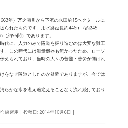
663年）万之瀬川から下流の水田約15ヘクタールに
られたものです。用水路延長約446m（約245
m（約95間）であります。
時代に、人力のみで隧道を掘り進むのは大変な難工
す。この時代には測量機器も無かったため、ローソ
伝えられており、当時の人々の苦難・苦労が偲ばれ
けをなぜ隧道としたのか疑問でありますが、今では
清らかな水を湛え途絶えることなく流れ続けており
グ:
練習用
| 投稿日:
2014年10月6日
|