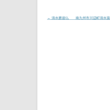
投
←
清水磨崖仏 南九州市川辺町清水薬
稿
ナ
ビ
ゲ
ー
シ
ョ
ン