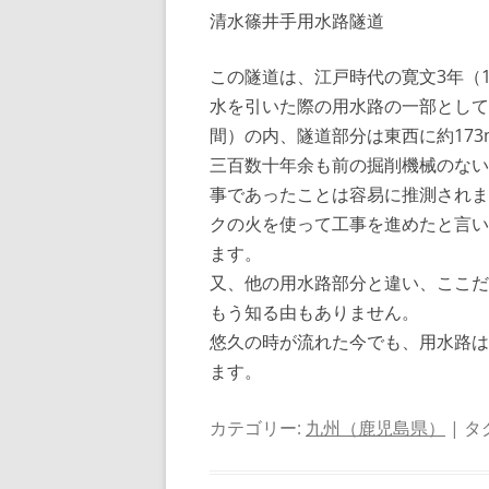
清水篠井手用水路隧道
この隧道は、江戸時代の寛文3年（1
水を引いた際の用水路の一部として掘
間）の内、隧道部分は東西に約173
三百数十年余も前の掘削機械のない
事であったことは容易に推測されま
クの火を使って工事を進めたと言い
ます。
又、他の用水路部分と違い、ここだ
もう知る由もありません。
悠久の時が流れた今でも、用水路は
ます。
カテゴリー:
九州（鹿児島県）
| タ