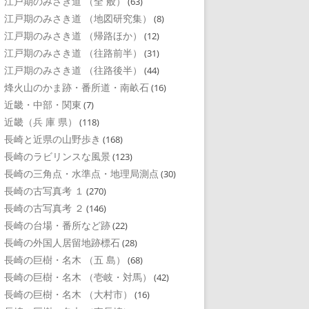
江戸期のみさき道 （全 般）
(63)
江戸期のみさき道 （地図研究集）
(8)
江戸期のみさき道 （帰路ほか）
(12)
江戸期のみさき道 （往路前半）
(31)
江戸期のみさき道 （往路後半）
(44)
烽火山のかま跡・番所道・南畝石
(16)
近畿・中部・関東
(7)
近畿（兵 庫 県）
(118)
長崎と近県の山野歩き
(168)
長崎のラビリンスな風景
(123)
長崎の三角点・水準点・地理局測点
(30)
長崎の古写真考 １
(270)
長崎の古写真考 ２
(146)
長崎の台場・番所など跡
(22)
長崎の外国人居留地跡標石
(28)
長崎の巨樹・名木 （五 島）
(68)
長崎の巨樹・名木 （壱岐・対馬）
(42)
長崎の巨樹・名木 （大村市）
(16)