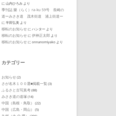
に
山内ひろみ
より
季刊誌 樂（らく）ra-ku 59号 長崎の
道ーみさき道 茂木街道 浦上街道ー
に
半田弘美
より
移転のお知らせ
に
ハンター
より
移転のお知らせ
伊神正太郎
に
より
移転のお知らせ
に
onnanomiyako
より
カテゴリー
お知らせ
(2)
さが名木１００選■掲載一覧
(3)
ふるさと古写真考
(88)
みさき道の道塚
(14)
中国（島根・鳥取）
(22)
中国（広島・岡山）
(5)
九州（大 分 県）