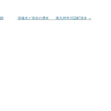
師
清魂水と清水の湧水 南九州市川辺町清水
→