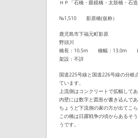
ＨＰ「石橋・眼鏡橋・太鼓橋・石造
№1,510 影原橋(仮称）
鹿児島市下福元町影原
野頭川
橋長：10.5m 橋幅：13.0m 
架設：不詳
国道225号線と国道226号線の分岐
ています。
上流側はコンクリートで拡幅してあ
内壁には数字と図形が書き込んであ
ちょうど下流側の家の方が出てこら
この橋は日露戦争の頃からあるそう
うです。