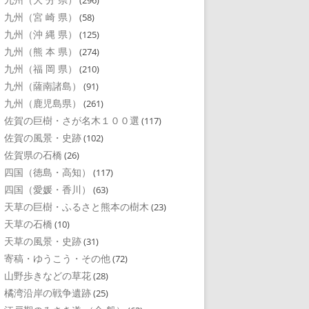
(296)
九州（宮 崎 県）
(58)
九州（沖 縄 県）
(125)
九州（熊 本 県）
(274)
九州（福 岡 県）
(210)
九州（薩南諸島）
(91)
九州（鹿児島県）
(261)
佐賀の巨樹・さが名木１００選
(117)
佐賀の風景・史跡
(102)
佐賀県の石橋
(26)
四国（徳島・高知）
(117)
四国（愛媛・香川）
(63)
天草の巨樹・ふるさと熊本の樹木
(23)
天草の石橋
(10)
天草の風景・史跡
(31)
寄稿・ゆうこう・その他
(72)
山野歩きなどの草花
(28)
橘湾沿岸の戦争遺跡
(25)