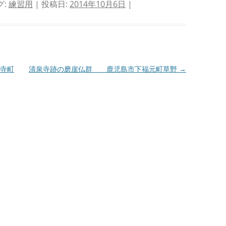
グ:
練習用
| 投稿日:
2014年10月6日
|
寺町
清泉寺跡の磨崖仏群 鹿児島市下福元町草野
→