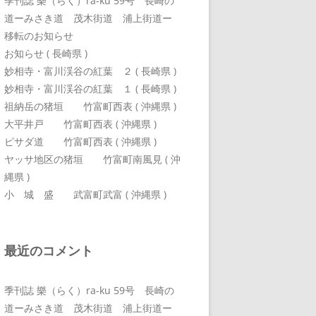
季刊誌 樂（らく）ra-ku 59号 長崎の
道ーみさき道 茂木街道 浦上街道ー
移転のお知らせ
お知らせ ( 長崎県 )
妙相寺・富川渓谷の紅葉 ２ ( 長崎県 )
妙相寺・富川渓谷の紅葉 １ ( 長崎県 )
祖納岳の猪垣 竹富町西表 ( 沖縄県 )
大平井戸 竹富町西表 ( 沖縄県 )
ピサダ道 竹富町西表 ( 沖縄県 )
ヤッサ地区の猪垣 竹富町南風見 ( 沖
縄県 )
小 城 盛 武富町武富 ( 沖縄県 )
最近のコメント
季刊誌 樂（らく）ra-ku 59号 長崎の
道ーみさき道 茂木街道 浦上街道ー