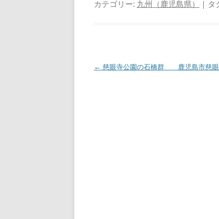
カテゴリー:
九州（鹿児島県）
| タ
投
←
慈眼寺公園の石橋群 鹿児島市慈眼
稿
ナ
ビ
ゲ
ー
シ
ョ
ン