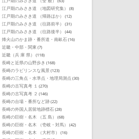
江戸期のみさき道 （全 般）
(63)
江戸期のみさき道 （地図研究集）
(8)
江戸期のみさき道 （帰路ほか）
(12)
江戸期のみさき道 （往路前半）
(31)
江戸期のみさき道 （往路後半）
(44)
烽火山のかま跡・番所道・南畝石
(16)
近畿・中部・関東
(7)
近畿（兵 庫 県）
(118)
長崎と近県の山野歩き
(168)
長崎のラビリンスな風景
(123)
長崎の三角点・水準点・地理局測点
(30)
長崎の古写真考 １
(270)
長崎の古写真考 ２
(146)
長崎の台場・番所など跡
(22)
長崎の外国人居留地跡標石
(28)
長崎の巨樹・名木 （五 島）
(68)
長崎の巨樹・名木 （壱岐・対馬）
(42)
長崎の巨樹・名木 （大村市）
(16)