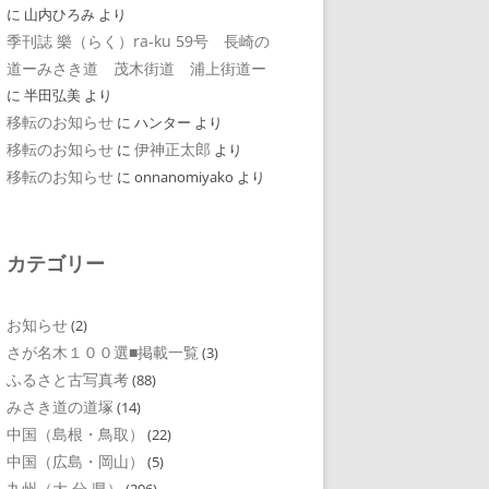
に
山内ひろみ
より
季刊誌 樂（らく）ra-ku 59号 長崎の
道ーみさき道 茂木街道 浦上街道ー
に
半田弘美
より
移転のお知らせ
に
ハンター
より
移転のお知らせ
伊神正太郎
に
より
移転のお知らせ
に
onnanomiyako
より
カテゴリー
お知らせ
(2)
さが名木１００選■掲載一覧
(3)
ふるさと古写真考
(88)
みさき道の道塚
(14)
中国（島根・鳥取）
(22)
中国（広島・岡山）
(5)
九州（大 分 県）