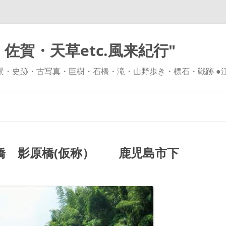
佐賀・天草etc.風来紀行"
風景・史跡・古写真・巨樹・石橋・滝・山野歩き・標石・戦跡 ●
コ
ン
テ
ン
ツ
へ
ス
キ
橋 影原橋(仮称） 鹿児島市下
ッ
プ