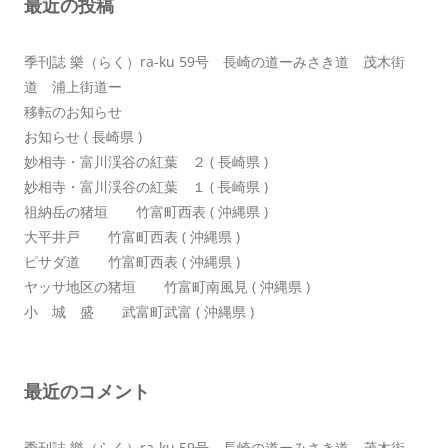
最近の投稿
ン
季刊誌 樂（らく）ra-ku 59号 長崎の道ーみさき道 茂木街
道 浦上街道ー
移転のお知らせ
お知らせ ( 長崎県 )
妙相寺・富川渓谷の紅葉 ２ ( 長崎県 )
妙相寺・富川渓谷の紅葉 １ ( 長崎県 )
祖納岳の猪垣 竹富町西表 ( 沖縄県 )
大平井戸 竹富町西表 ( 沖縄県 )
ピサダ道 竹富町西表 ( 沖縄県 )
ヤッサ地区の猪垣 竹富町南風見 ( 沖縄県 )
小 城 盛 武富町武富 ( 沖縄県 )
最近のコメント
季刊誌 樂（らく）ra-ku 59号 長崎の道ーみさき道 茂木街