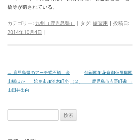
橋等が遺されている。
カテゴリー:
九州（鹿児島県）
| タグ:
練習用
| 投稿日:
2014年10月4日
|
投
←
鹿児島県のアーチ式石橋 金
仙巌園附花倉御仮屋庭園
稿
山橋ほか 姶良市加治木町小
（２） 鹿児島市吉野町磯
→
ナ
山田井出向
ビ
ゲ
検
ー
索:
シ
ョ