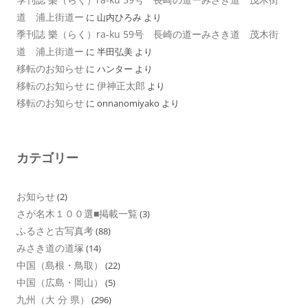
道 浦上街道ー
に
山内ひろみ
より
季刊誌 樂（らく）ra-ku 59号 長崎の道ーみさき道 茂木街
道 浦上街道ー
に
半田弘美
より
移転のお知らせ
に
ハンター
より
移転のお知らせ
伊神正太郎
に
より
移転のお知らせ
に
onnanomiyako
より
カテゴリー
お知らせ
(2)
さが名木１００選■掲載一覧
(3)
ふるさと古写真考
(88)
みさき道の道塚
(14)
中国（島根・鳥取）
(22)
中国（広島・岡山）
(5)
九州（大 分 県）
(296)