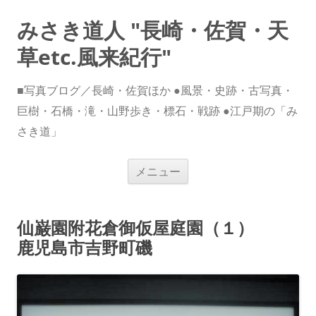
みさき道人 "長崎・佐賀・天
草etc.風来紀行"
■写真ブログ／長崎・佐賀ほか ●風景・史跡・古写真・
巨樹・石橋・滝・山野歩き・標石・戦跡 ●江戸期の「み
さき道」
コ
メニュー
ン
テ
ン
ツ
へ
仙巌園附花倉御仮屋庭園（１）
ス
キ
鹿児島市吉野町磯
ッ
プ