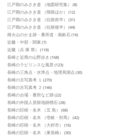
江戸期のみさき道 （地図研究集）
(8)
江戸期のみさき道 （帰路ほか）
(12)
江戸期のみさき道 （往路前半）
(31)
江戸期のみさき道 （往路後半）
(44)
烽火山のかま跡・番所道・南畝石
(16)
近畿・中部・関東
(7)
近畿（兵 庫 県）
(118)
長崎と近県の山野歩き
(168)
長崎のラビリンスな風景
(123)
長崎の三角点・水準点・地理局測点
(30)
長崎の古写真考 １
(270)
長崎の古写真考 ２
(146)
長崎の台場・番所など跡
(22)
長崎の外国人居留地跡標石
(28)
長崎の巨樹・名木 （五 島）
(68)
長崎の巨樹・名木 （壱岐・対馬）
(42)
長崎の巨樹・名木 （大村市）
(16)
長崎の巨樹・名木 （東長崎）
(30)