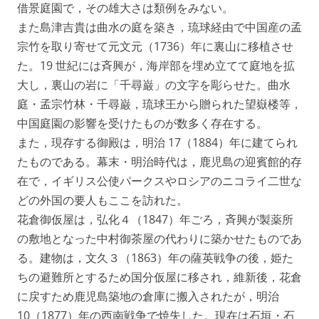
借景庭園で，その雄大さは類例をみない。
また島津吉貴は曲水の庭を築き，琉球経由で中国産の孟
宗竹を取り寄せて元文元（1736）年に裏山に移植させ
た。19 世紀には斉興が，海岸部を埋め立てて庭地を拡
大し，裏山の岩に「千尋巌」の文字を彫らせた。曲水
庭・孟宗竹林・千尋巌，琉球王から贈られた望嶽楼等，
中国庭園の影響を受けたものが数多く存在する。
また，現存する御殿は，明治 17（1884）年に建てられ
たものである。幕末・明治時代は，鹿児島の迎賓館的存
在で，イギリス公使パークスやロシアのニコライ二世な
どの外国の要人もここを訪れた。
花倉御仮屋は，弘化４（1847）年ごろ，斉興が製薬所
の敷地となった中村御茶屋の代わりに築かせたものであ
る。建物は，文久３（1863）年の薩英戦争の後，姫た
ちの避難所とするため国分仮屋に移され，維新後，花倉
に戻すため鹿児島築地の倉庫に搬入されたが，明治
10（1877）年の西南戦争で焼失した。現在は石垣・石