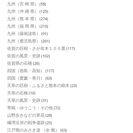
九州（宮 崎 県）
(58)
九州（沖 縄 県）
(125)
九州（熊 本 県）
(274)
九州（福 岡 県）
(210)
九州（薩南諸島）
(91)
九州（鹿児島県）
(261)
佐賀の巨樹・さが名木１００選
(117)
佐賀の風景・史跡
(102)
佐賀県の石橋
(26)
四国（徳島・高知）
(117)
四国（愛媛・香川）
(63)
天草の巨樹・ふるさと熊本の樹木
(23)
天草の石橋
(10)
天草の風景・史跡
(31)
寄稿・ゆうこう・その他
(72)
山野歩きなどの草花
(28)
橘湾沿岸の戦争遺跡
(25)
江戸期のみさき道 （全 般）
(63)