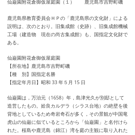
仙巌園附花倉御仮屋庭園（１） 鹿児島市吉野町磯
鹿児島県教育委員会ＨＰの「鹿児島県の文化財」による
説明は、次のとおり。旧集成館（史跡）、旧集成館機械
工場（建造物 現在の尚古集成館）も、国指定文化財で
ある。
仙巌園附花倉御仮屋庭園
【所在地】鹿児島市吉野町磯
【種 別】国指定名勝
【指定年月日】昭和 33 年５月 15 日
仙巌園は，万治元（1658）年，島津光久が別邸として
造営したもの。姶良カルデラ（シラス台地）の絶壁を後
背地としているため奇岩奇石が多く，その景観が中国竜
虎山の仙巌に似ているところから「仙巌園」と名付けら
れた。桜島や鹿児島（錦江）湾を庭の主観に取り入れた