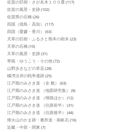
佐賀の巨樹・さが名木１００選
(117)
佐賀の風景・史跡
(102)
佐賀県の石橋
(26)
四国（徳島・高知）
(117)
四国（愛媛・香川）
(63)
天草の巨樹・ふるさと熊本の樹木
(23)
天草の石橋
(10)
天草の風景・史跡
(31)
寄稿・ゆうこう・その他
(72)
山野歩きなどの草花
(28)
橘湾沿岸の戦争遺跡
(25)
江戸期のみさき道 （全 般）
(63)
江戸期のみさき道 （地図研究集）
(8)
江戸期のみさき道 （帰路ほか）
(12)
江戸期のみさき道 （往路前半）
(31)
江戸期のみさき道 （往路後半）
(44)
烽火山のかま跡・番所道・南畝石
(16)
近畿・中部・関東
(7)