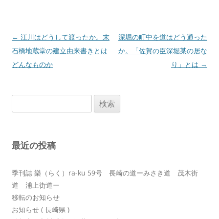
投
←
江川はどうして渡ったか。末
深堀の町中を道はどう通った
稿
石橋地蔵堂の建立由来書きとは
か。「佐賀の臣深堀某の居な
ナ
どんなものか
り」とは
→
ビ
ゲ
検
ー
索:
シ
ョ
最近の投稿
ン
季刊誌 樂（らく）ra-ku 59号 長崎の道ーみさき道 茂木街
道 浦上街道ー
移転のお知らせ
お知らせ ( 長崎県 )