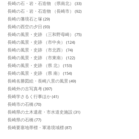
長崎の石・岩・石造物 （県南北）
(33)
長崎の石・岩・石造物 （長崎市）
(92)
長崎の藩境石と塚
(29)
長崎の西空の夕日
(93)
長崎の風景・史跡 （三和野母崎）
(75)
長崎の風景・史跡 （市中央）
(124)
長崎の風景・史跡 （市北西）
(74)
長崎の風景・史跡 （市東南）
(122)
長崎の風景・史跡 （県 北）
(153)
長崎の風景・史跡 （県 南）
(154)
長崎名勝図絵・長崎八景の風景
(49)
長崎外の古写真考
(397)
長崎学さるく行事ほか
(41)
長崎市の石橋
(70)
長崎県の土木遺産・市水道史施設
(31)
長崎県の石橋
(77)
長崎要塞地帯標・軍港境域標
(87)