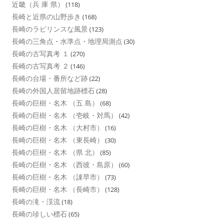
近畿（兵 庫 県）
(118)
長崎と近県の山野歩き
(168)
長崎のラビリンスな風景
(123)
長崎の三角点・水準点・地理局測点
(30)
長崎の古写真考 １
(270)
長崎の古写真考 ２
(146)
長崎の台場・番所など跡
(22)
長崎の外国人居留地跡標石
(28)
長崎の巨樹・名木 （五 島）
(68)
長崎の巨樹・名木 （壱岐・対馬）
(42)
長崎の巨樹・名木 （大村市）
(16)
長崎の巨樹・名木 （東長崎）
(30)
長崎の巨樹・名木 （県 北）
(85)
長崎の巨樹・名木 （西彼・島原）
(60)
長崎の巨樹・名木 （諌早市）
(73)
長崎の巨樹・名木 （長崎市）
(128)
長崎の滝・渓流
(18)
長崎の珍しい標石
(65)