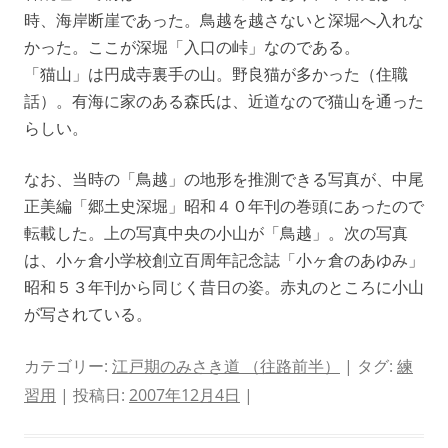
時、海岸断崖であった。鳥越を越さないと深堀へ入れな
かった。ここが深堀「入口の峠」なのである。
「猫山」は円成寺裏手の山。野良猫が多かった（住職
話）。有海に家のある森氏は、近道なので猫山を通った
らしい。
なお、当時の「鳥越」の地形を推測できる写真が、中尾
正美編「郷土史深堀」昭和４０年刊の巻頭にあったので
転載した。上の写真中央の小山が「鳥越」。次の写真
は、小ヶ倉小学校創立百周年記念誌「小ヶ倉のあゆみ」
昭和５３年刊から同じく昔日の姿。赤丸のところに小山
が写されている。
カテゴリー:
江戸期のみさき道 （往路前半）
| タグ:
練
習用
| 投稿日:
2007年12月4日
|