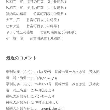
妙相寺・富川渓谷の紅葉 ２ ( 長崎県 )
妙相寺・富川渓谷の紅葉 １ ( 長崎県 )
祖納岳の猪垣 竹富町西表 ( 沖縄県 )
大平井戸 竹富町西表 ( 沖縄県 )
ピサダ道 竹富町西表 ( 沖縄県 )
ヤッサ地区の猪垣 竹富町南風見 ( 沖縄県 )
小 城 盛 武富町武富 ( 沖縄県 )
最近のコメント
季刊誌 樂（らく）ra-ku 59号 長崎の道ーみさき道 茂木街
道 浦上街道ー
に
山内ひろみ
より
季刊誌 樂（らく）ra-ku 59号 長崎の道ーみさき道 茂木街
道 浦上街道ー
に
半田弘美
より
移転のお知らせ
に
ハンター
より
移転のお知らせ
伊神正太郎
に
より
移転のお知らせ
に
onnanomiyako
より