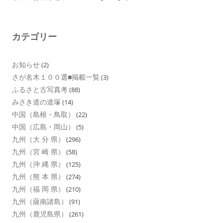
カテゴリー
お知らせ
(2)
さが名木１００選■掲載一覧
(3)
ふるさと古写真考
(88)
みさき道の道塚
(14)
中国（島根・鳥取）
(22)
中国（広島・岡山）
(5)
九州（大 分 県）
(296)
九州（宮 崎 県）
(58)
九州（沖 縄 県）
(125)
九州（熊 本 県）
(274)
九州（福 岡 県）
(210)
九州（薩南諸島）
(91)
九州（鹿児島県）
(261)