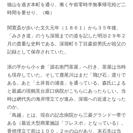
猫山を過ぎ本町を通り、漸く午前零時半無事帰宅殆ど二
時間を要せり、（略）
関寛斎が歩いた文久元年（１８６１）から３５年後、
「みさき道」のうち深堀までの道を記した明治２９年２
月の貴重な史料である。深堀町５丁目森節男氏が祖父の
記録として保存されていた。
浪の平から小ヶ倉「源右衛門茶屋」へ行き、茶屋は当時
も現存していた。そして鹿尾川はまだ「飛び石」渡りで
ある。あと「土井首の浦道」を通っている。森氏による
と親戚の現鶴見台原口病院がこちらにあったらしい。当
時は網代先の海岸埋立てが進み、深堀への近道となった
のか。
「鳥越」とは、現在の記念病院から三菱グランド一帯で
ある（最近大型商業施設「フレスポ」となっている）。
香焼埋立て前は１００．２ｍの山があり、末石先は当