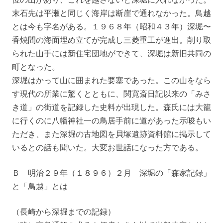
末石先は平瀬と同じく海岸は断崖で通れなかった。鳥越
とは今も字名がある。１９６８年（昭和４３年）深堀〜
香焼間の海面埋め立てが完成し三菱重工が進出。削り取
られた山手には新住宅団地ができて、深堀は新旧共同の
町となった。
深堀はかって山に囲まれた要塞であった。この山をなら
す現代の所業に驚くとともに、関寛斎日記以来の「みさ
き道」の街道を記録した史料が出現した。森氏には大籠
に行くのに八幡神社一の鳥居手前に道があった示唆もい
ただき、また深堀の古地図を貝塚遺跡資料館に掲示して
いるとの話も聞いた。大変お世話になった方である。
Ｂ 明治２９年（１８９６）２月 深堀の「森家記録」
と「鳥越」とは
（長崎から深堀までの記録）