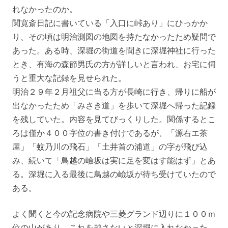
れなかったのか。
関寛斎日記に書いている「入口に峠あり」にひっかか
り、その頃は明治測図の地図を持たなかったため疑問で
あった。ある時、深堀の街道を聞きに深堀神社に行った
とき、有海の森節男氏の方が詳しいと言われ、お宅に伺
うと重大な記録を見せられた。
明治２９年２月祖父に当る方が長崎に行き、帰りに船が
出なかったため「みさき道」を歩いて深堀へ帰った記録
を残していた。内容を見てびっくりした。関係するとこ
ろは僅か４００字位の書き付けであるが、「源右エ茶
屋」「蚊乃川の飛石」「土井首の浦道」の字が飛び込
み、続いて「鳥越の嶮坂は実に足を変はす能はず」とあ
る。深堀に入る最後に鳥越の嶮坂が待ち受けていたので
ある。
よく聞くと今の記念病院や三菱グランド辺りに１００ｍ
位の山があり、これを越さないと深堀に入れなかった。