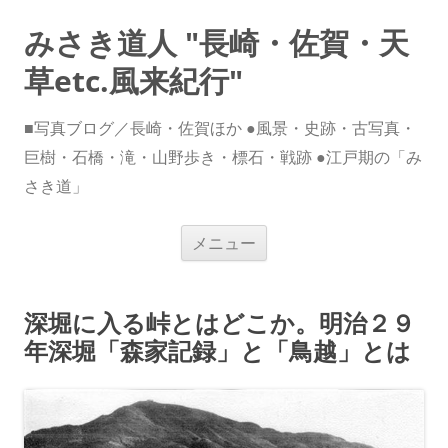
みさき道人 "長崎・佐賀・天
草etc.風来紀行"
■写真ブログ／長崎・佐賀ほか ●風景・史跡・古写真・
巨樹・石橋・滝・山野歩き・標石・戦跡 ●江戸期の「み
さき道」
コ
メニュー
ン
テ
ン
ツ
へ
深堀に入る峠とはどこか。明治２９
ス
キ
年深堀「森家記録」と「鳥越」とは
ッ
プ