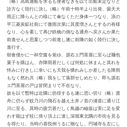
（略）高島通船を求るも便者なきを以て出船未定なりと
詮方なく陸行に決し（略）午前十時半より出発、曇天大
雨正に降らんとの様にて傘なくただ身体一つなり、浪の
平三菱炭鉱社前にて微雨次第に其度増さんとするの有様
なり、心を紊して再び鉄橋の側なる通舟へ戻さんか果た
前進せんと思案しつつ前進し遂に前陳の如く陸行に決し
進行す。
朝食僅かに一杯空腹を覚ゆ、源右エ門茶屋に至らば麺包
菓子を購はん、亦降雨甚だしくば何処に休まんと其れを
恃みに行きしに幸いにも天我を憐れみしか差したる降雨
もなく然れ共（略）我をして落胆せしめたり。即ち源右
エ門茶屋の戸は皆閉まりて不在なり。
故を以て暫時は近隣に彷徨するも遂に思い切り（略）渡
舟に仍らず蚊乃川の飛石を越え土井ノ首の浦道に通り江
川に至る、其時の疲労甚だしく鳥越の嶮坂は実に足を変
わす能はず杖に倚り頂上に達し深堀東北隅の市街を見る
を得たり。当時の喜悦例うるに物なし。円城寺を左にし