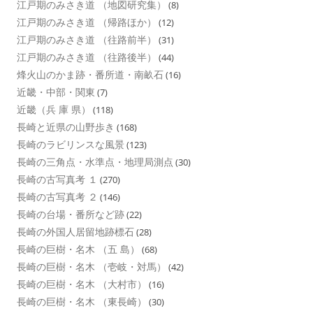
江戸期のみさき道 （地図研究集）
(8)
江戸期のみさき道 （帰路ほか）
(12)
江戸期のみさき道 （往路前半）
(31)
江戸期のみさき道 （往路後半）
(44)
烽火山のかま跡・番所道・南畝石
(16)
近畿・中部・関東
(7)
近畿（兵 庫 県）
(118)
長崎と近県の山野歩き
(168)
長崎のラビリンスな風景
(123)
長崎の三角点・水準点・地理局測点
(30)
長崎の古写真考 １
(270)
長崎の古写真考 ２
(146)
長崎の台場・番所など跡
(22)
長崎の外国人居留地跡標石
(28)
長崎の巨樹・名木 （五 島）
(68)
長崎の巨樹・名木 （壱岐・対馬）
(42)
長崎の巨樹・名木 （大村市）
(16)
長崎の巨樹・名木 （東長崎）
(30)