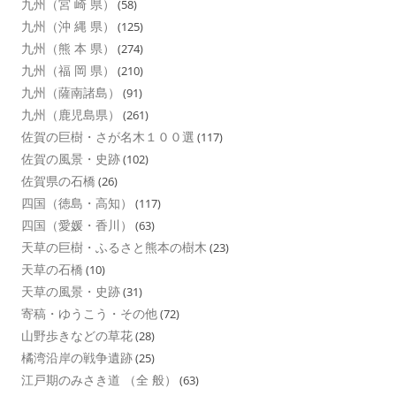
九州（宮 崎 県）
(58)
九州（沖 縄 県）
(125)
九州（熊 本 県）
(274)
九州（福 岡 県）
(210)
九州（薩南諸島）
(91)
九州（鹿児島県）
(261)
佐賀の巨樹・さが名木１００選
(117)
佐賀の風景・史跡
(102)
佐賀県の石橋
(26)
四国（徳島・高知）
(117)
四国（愛媛・香川）
(63)
天草の巨樹・ふるさと熊本の樹木
(23)
天草の石橋
(10)
天草の風景・史跡
(31)
寄稿・ゆうこう・その他
(72)
山野歩きなどの草花
(28)
橘湾沿岸の戦争遺跡
(25)
江戸期のみさき道 （全 般）
(63)