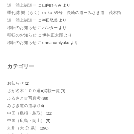
道 浦上街道ー
に
山内ひろみ
より
季刊誌 樂（らく）ra-ku 59号 長崎の道ーみさき道 茂木街
道 浦上街道ー
に
半田弘美
より
移転のお知らせ
に
ハンター
より
移転のお知らせ
伊神正太郎
に
より
移転のお知らせ
に
onnanomiyako
より
カテゴリー
お知らせ
(2)
さが名木１００選■掲載一覧
(3)
ふるさと古写真考
(88)
みさき道の道塚
(14)
中国（島根・鳥取）
(22)
中国（広島・岡山）
(5)
九州（大 分 県）
(296)