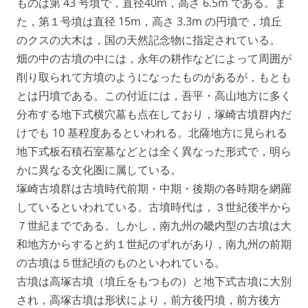
ものは第 43 号墳で，直径40m，高さ 6.5m である。ま
た，第１号墳は直径 15m，高さ 3.3m の円墳で，墳丘
のクスの大木は，国の天然記念物に指定されている。
畑の中の古墳の中には，永年の耕作などによって周囲が
削り取られて方墳のようになったものがあるが，もとも
とは円墳である。この付近には，吾平・高山地方に多く
分布する地下式横穴墓も点在しており，塚崎古墳群内だ
けでも 10 基程度あるといわれる。北薩地方に見られる
地下式板石積石室墓などとは全く異なった形式で，明ら
かに異なる文化圏に属している。
塚崎古墳群は古墳時代前期・中期・後期の各時期を網羅
しているといわれている。古墳時代は，３世紀後半から
７世紀までである。しかし，南九州の畿内型の古墳は大
和地方からすると約１世紀のずれがあり，南九州の前期
の古墳は５世紀頃のものといわれている。
古墳は高塚古墳（墳丘をもつもの）と地下式古墳に大別
され，高塚古墳は形状により，前方後円墳，前方後方