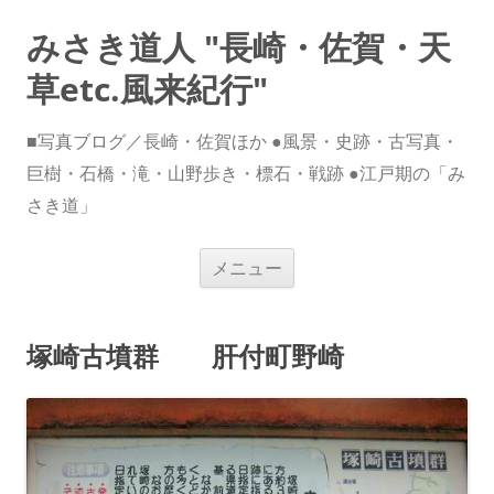
みさき道人 "長崎・佐賀・天
草etc.風来紀行"
■写真ブログ／長崎・佐賀ほか ●風景・史跡・古写真・
巨樹・石橋・滝・山野歩き・標石・戦跡 ●江戸期の「み
さき道」
コ
メニュー
ン
テ
ン
ツ
へ
塚崎古墳群 肝付町野崎
ス
キ
ッ
プ