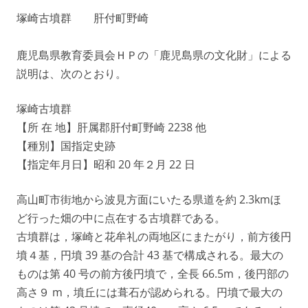
塚崎古墳群 肝付町野崎
鹿児島県教育委員会ＨＰの「鹿児島県の文化財」による
説明は、次のとおり。
塚崎古墳群
【所 在 地】肝属郡肝付町野崎 2238 他
【種別】国指定史跡
【指定年月日】昭和 20 年２月 22 日
高山町市街地から波見方面にいたる県道を約 2.3kmほ
ど行った畑の中に点在する古墳群である。
古墳群は，塚崎と花牟礼の両地区にまたがり，前方後円
墳４基，円墳 39 基の合計 43 基で構成される。最大の
ものは第 40 号の前方後円墳で，全長 66.5m，後円部の
高さ９ m，墳丘には葺石が認められる。円墳で最大の