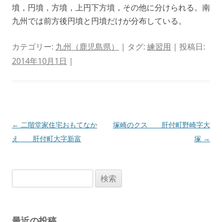
墳，円墳，方墳，上円下方墳，その他に分けられる。南
九州では前方後円墳と円墳だけが分布している。
カテゴリー:
九州（鹿児島県）
| タグ:
練習用
| 投稿日:
2014年10月1日
|
投
←
二階堂家住宅おもてなか
塚崎のクス 肝付町野崎字大
稿
え 肝付町大字新富
塚
→
ナ
ビ
検
ゲ
索:
ー
シ
最近の投稿
ョ