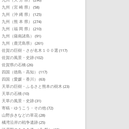
(296)
九州（宮 崎 県）
(58)
九州（沖 縄 県）
(125)
九州（熊 本 県）
(274)
九州（福 岡 県）
(210)
九州（薩南諸島）
(91)
九州（鹿児島県）
(261)
佐賀の巨樹・さが名木１００選
(117)
佐賀の風景・史跡
(102)
佐賀県の石橋
(26)
四国（徳島・高知）
(117)
四国（愛媛・香川）
(63)
天草の巨樹・ふるさと熊本の樹木
(23)
天草の石橋
(10)
天草の風景・史跡
(31)
寄稿・ゆうこう・その他
(72)
山野歩きなどの草花
(28)
橘湾沿岸の戦争遺跡
(25)