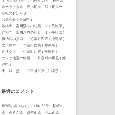
季刊誌 樂（らく）ra-ku 59号 長崎の
道ーみさき道 茂木街道 浦上街道ー
移転のお知らせ
お知らせ ( 長崎県 )
妙相寺・富川渓谷の紅葉 ２ ( 長崎県 )
妙相寺・富川渓谷の紅葉 １ ( 長崎県 )
祖納岳の猪垣 竹富町西表 ( 沖縄県 )
大平井戸 竹富町西表 ( 沖縄県 )
ピサダ道 竹富町西表 ( 沖縄県 )
ヤッサ地区の猪垣 竹富町南風見 ( 沖
縄県 )
小 城 盛 武富町武富 ( 沖縄県 )
最近のコメント
季刊誌 樂（らく）ra-ku 59号 長崎の
道ーみさき道 茂木街道 浦上街道ー