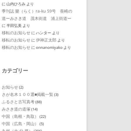
に
山内ひろみ
より
季刊誌 樂（らく）ra-ku 59号 長崎の
道ーみさき道 茂木街道 浦上街道ー
に
半田弘美
より
移転のお知らせ
に
ハンター
より
移転のお知らせ
伊神正太郎
に
より
移転のお知らせ
に
onnanomiyako
より
カテゴリー
お知らせ
(2)
さが名木１００選■掲載一覧
(3)
ふるさと古写真考
(88)
みさき道の道塚
(14)
中国（島根・鳥取）
(22)
中国（広島・岡山）
(5)
九州（大 分 県）