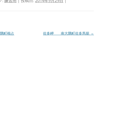
グ:
練習用
| 投稿日:
2014年9月29日
|
隅町根占
佐多岬 南大隅町佐多馬籠
→