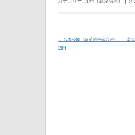
カテゴリー:
九州（鹿児島県）
| タ
投
←
台場公園（薩英戦争砲台跡） 南大
稿
辺田
ナ
ビ
ゲ
ー
シ
ョ
ン