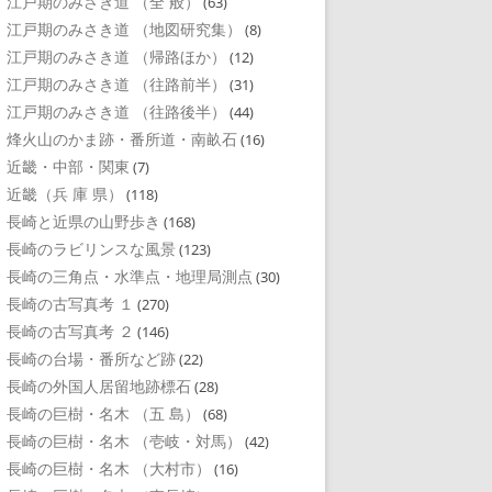
江戸期のみさき道 （全 般）
(63)
江戸期のみさき道 （地図研究集）
(8)
江戸期のみさき道 （帰路ほか）
(12)
江戸期のみさき道 （往路前半）
(31)
江戸期のみさき道 （往路後半）
(44)
烽火山のかま跡・番所道・南畝石
(16)
近畿・中部・関東
(7)
近畿（兵 庫 県）
(118)
長崎と近県の山野歩き
(168)
長崎のラビリンスな風景
(123)
長崎の三角点・水準点・地理局測点
(30)
長崎の古写真考 １
(270)
長崎の古写真考 ２
(146)
長崎の台場・番所など跡
(22)
長崎の外国人居留地跡標石
(28)
長崎の巨樹・名木 （五 島）
(68)
長崎の巨樹・名木 （壱岐・対馬）
(42)
長崎の巨樹・名木 （大村市）
(16)