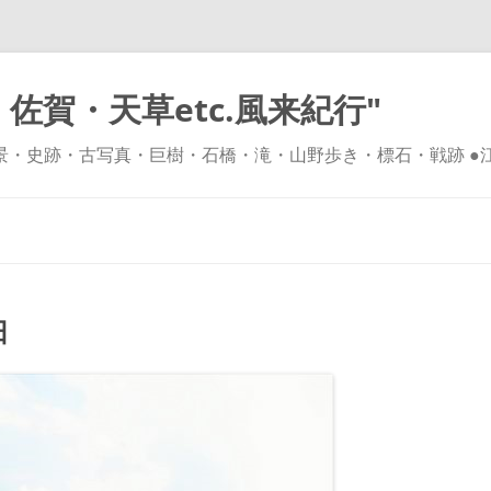
佐賀・天草etc.風来紀行"
風景・史跡・古写真・巨樹・石橋・滝・山野歩き・標石・戦跡 ●
コ
ン
テ
ン
ツ
へ
ス
キ
田
ッ
プ