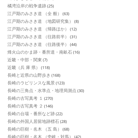
橘湾沿岸の戦争遺跡
(25)
江戸期のみさき道 （全 般）
(63)
江戸期のみさき道 （地図研究集）
(8)
江戸期のみさき道 （帰路ほか）
(12)
江戸期のみさき道 （往路前半）
(31)
江戸期のみさき道 （往路後半）
(44)
烽火山のかま跡・番所道・南畝石
(16)
近畿・中部・関東
(7)
近畿（兵 庫 県）
(118)
長崎と近県の山野歩き
(168)
長崎のラビリンスな風景
(123)
長崎の三角点・水準点・地理局測点
(30)
長崎の古写真考 １
(270)
長崎の古写真考 ２
(146)
長崎の台場・番所など跡
(22)
長崎の外国人居留地跡標石
(28)
長崎の巨樹・名木 （五 島）
(68)
長崎の巨樹・名木 （壱岐・対馬）
(42)