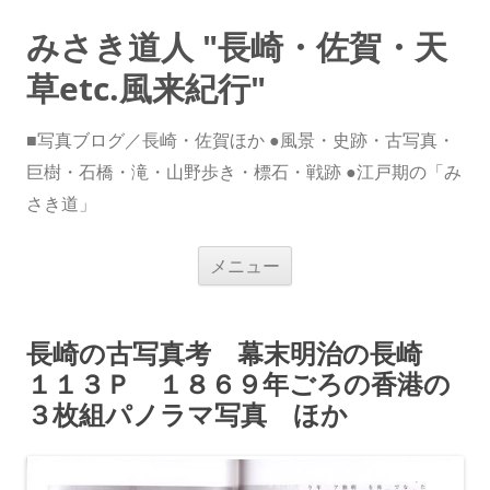
みさき道人 "長崎・佐賀・天
草etc.風来紀行"
■写真ブログ／長崎・佐賀ほか ●風景・史跡・古写真・
巨樹・石橋・滝・山野歩き・標石・戦跡 ●江戸期の「み
さき道」
コ
メニュー
ン
テ
ン
ツ
へ
長崎の古写真考 幕末明治の長崎
ス
キ
１１３Ｐ １８６９年ごろの香港の
ッ
プ
３枚組パノラマ写真 ほか