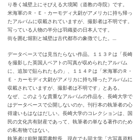
り巻く城壁上にそびえる大境閣（道教の寺院）です。
米海軍のＲ・Ｅ・カーモディ大尉がアメリカに持ち帰っ
たアルバムに収載されていますが、撮影者は不明です。
写っている人物の半分は羽織姿の日本人です。
街を囲む堀割と城壁は古代都市の象徴でした。…
データベースでは見当たらない作品。１１３Ｐは「長崎
を撮影した英国人ベアトの写真が収められたアルバム
に、追加で貼られたもの」、１１４Ｐは「米海軍のＲ・
Ｅ・カーモディ大尉がアメリカに持ち帰ったアルバムに
収載されていますが、撮影者は不明です」とある。
なぜ、このような貴重なアルバムの作品を、長崎大学で
はデータベースで公開しないのか。刊行本の執筆者の心
得違いもはなはだしい。長崎大学のコレクションは、国
民の文化共有財産であって、執筆者の単なる著作のため
の私有物ではない。
執筆者は前附属図書館長、現在でも同大学「古写真資料