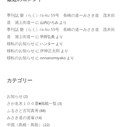
季刊誌 樂（らく）ra-ku 59号 長崎の道ーみさき道 茂木街
道 浦上街道ー
に
山内ひろみ
より
季刊誌 樂（らく）ra-ku 59号 長崎の道ーみさき道 茂木街
道 浦上街道ー
に
半田弘美
より
移転のお知らせ
に
ハンター
より
移転のお知らせ
伊神正太郎
に
より
移転のお知らせ
に
onnanomiyako
より
カテゴリー
お知らせ
(2)
さが名木１００選■掲載一覧
(3)
ふるさと古写真考
(88)
みさき道の道塚
(14)
中国（島根・鳥取）
(22)