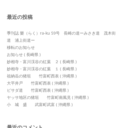
シ
ョ
最近の投稿
ン
季刊誌 樂（らく）ra-ku 59号 長崎の道ーみさき道 茂木街
道 浦上街道ー
移転のお知らせ
お知らせ ( 長崎県 )
妙相寺・富川渓谷の紅葉 ２ ( 長崎県 )
妙相寺・富川渓谷の紅葉 １ ( 長崎県 )
祖納岳の猪垣 竹富町西表 ( 沖縄県 )
大平井戸 竹富町西表 ( 沖縄県 )
ピサダ道 竹富町西表 ( 沖縄県 )
ヤッサ地区の猪垣 竹富町南風見 ( 沖縄県 )
小 城 盛 武富町武富 ( 沖縄県 )
最近のコメント