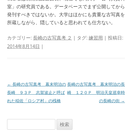
室」の研究員である。データベースでまず公開してから
発刊すべきではないか。大学はほかにも貴重な古写真を
所蔵しながら、隠していると思われても仕方ない。
カテゴリー:
長崎の古写真考 ２
| タグ:
練習用
| 投稿日:
2014年8月14日
|
投
←
長崎の古写真考 幕末明治の
長崎の古写真考 幕末明治の長
稿
長崎 ９３Ｐ 志賀波止と呼ば
崎 １２０Ｐ 明治天皇巡幸時
ナ
れた稲佐「ロシア村」の桟橋
の長崎の街
→
ビ
ゲ
検
ー
索: