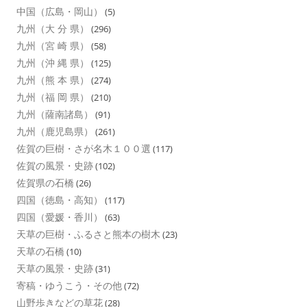
中国（広島・岡山）
(5)
九州（大 分 県）
(296)
九州（宮 崎 県）
(58)
九州（沖 縄 県）
(125)
九州（熊 本 県）
(274)
九州（福 岡 県）
(210)
九州（薩南諸島）
(91)
九州（鹿児島県）
(261)
佐賀の巨樹・さが名木１００選
(117)
佐賀の風景・史跡
(102)
佐賀県の石橋
(26)
四国（徳島・高知）
(117)
四国（愛媛・香川）
(63)
天草の巨樹・ふるさと熊本の樹木
(23)
天草の石橋
(10)
天草の風景・史跡
(31)
寄稿・ゆうこう・その他
(72)
山野歩きなどの草花
(28)