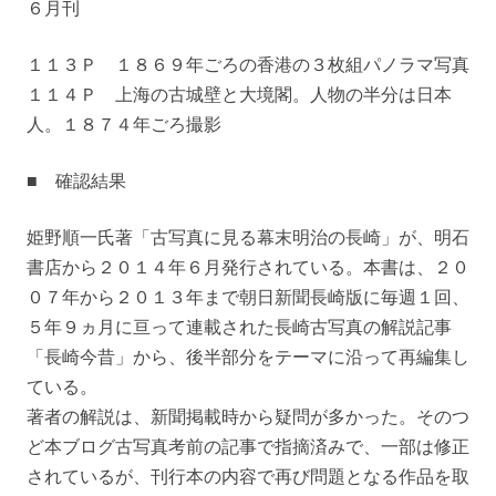
６月刊
１１３Ｐ １８６９年ごろの香港の３枚組パノラマ写真
１１４Ｐ 上海の古城壁と大境閣。人物の半分は日本
人。１８７４年ごろ撮影
■ 確認結果
姫野順一氏著「古写真に見る幕末明治の長崎」が、明石
書店から２０１４年６月発行されている。本書は、２０
０７年から２０１３年まで朝日新聞長崎版に毎週１回、
５年９ヵ月に亘って連載された長崎古写真の解説記事
「長崎今昔」から、後半部分をテーマに沿って再編集し
ている。
著者の解説は、新聞掲載時から疑問が多かった。そのつ
ど本ブログ古写真考前の記事で指摘済みで、一部は修正
されているが、刊行本の内容で再び問題となる作品を取