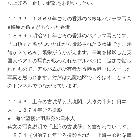
り上げる。正しい解説をお願いしたい。
１１３Ｐ １８６９年ごろの香港の３枚組パノラマ写真
●梅屋と孫文が出会った香港
１８６９（明治２）年ごろの香港のパノラマ写真です。
「山頂」と名がついた山から撮影された３枚組です。洋
館が立て込み、繁栄がうかがえます。長崎を撮影した英
国人ベアトの写真が収められたアルバムに、追加で貼ら
れたもので、アルバムの所有者が香港寄港中に入手した
写真と思われます。対岸は九龍地区で、今は本土と３本
のトンネルでつながっています。…
１１４Ｐ 上海の古城壁と大境閣。人物の半分は日本
人。１８７４年ごろ撮影
●上海の望楼に羽織姿の日本人
英文の写真説明で「上海の古城壁」と書かれています。
１８７４（明治７）年ごろ撮影された、上海中心部を取