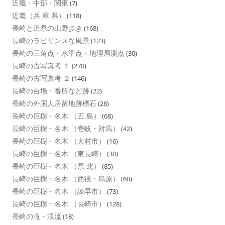
近畿・中部・関東
(7)
近畿（兵 庫 県）
(118)
長崎と近県の山野歩き
(168)
長崎のラビリンスな風景
(123)
長崎の三角点・水準点・地理局測点
(30)
長崎の古写真考 １
(270)
長崎の古写真考 ２
(146)
長崎の台場・番所など跡
(22)
長崎の外国人居留地跡標石
(28)
長崎の巨樹・名木 （五 島）
(68)
長崎の巨樹・名木 （壱岐・対馬）
(42)
長崎の巨樹・名木 （大村市）
(16)
長崎の巨樹・名木 （東長崎）
(30)
長崎の巨樹・名木 （県 北）
(85)
長崎の巨樹・名木 （西彼・島原）
(60)
長崎の巨樹・名木 （諌早市）
(73)
長崎の巨樹・名木 （長崎市）
(128)
長崎の滝・渓流
(18)