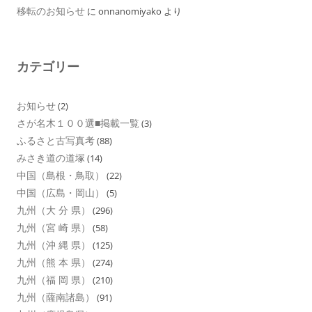
移転のお知らせ
に
onnanomiyako
より
カテゴリー
お知らせ
(2)
さが名木１００選■掲載一覧
(3)
ふるさと古写真考
(88)
みさき道の道塚
(14)
中国（島根・鳥取）
(22)
中国（広島・岡山）
(5)
九州（大 分 県）
(296)
九州（宮 崎 県）
(58)
九州（沖 縄 県）
(125)
九州（熊 本 県）
(274)
九州（福 岡 県）
(210)
九州（薩南諸島）
(91)