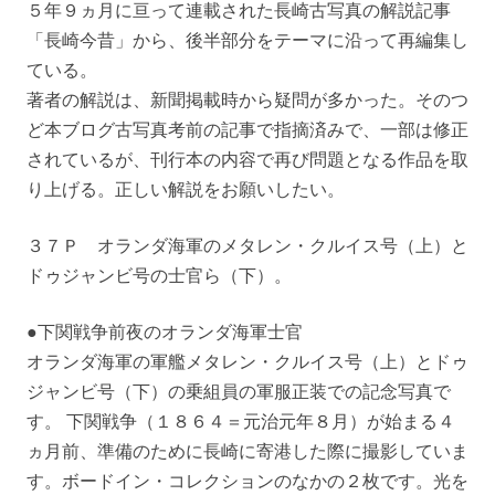
５年９ヵ月に亘って連載された長崎古写真の解説記事
「長崎今昔」から、後半部分をテーマに沿って再編集し
ている。
著者の解説は、新聞掲載時から疑問が多かった。そのつ
ど本ブログ古写真考前の記事で指摘済みで、一部は修正
されているが、刊行本の内容で再び問題となる作品を取
り上げる。正しい解説をお願いしたい。
３７Ｐ オランダ海軍のメタレン・クルイス号（上）と
ドゥジャンビ号の士官ら（下）。
●下関戦争前夜のオランダ海軍士官
オランダ海軍の軍艦メタレン・クルイス号（上）とドゥ
ジャンビ号（下）の乗組員の軍服正装での記念写真で
す。 下関戦争（１８６４＝元治元年８月）が始まる４
ヵ月前、準備のために長崎に寄港した際に撮影していま
す。ボードイン・コレクションのなかの２枚です。光を