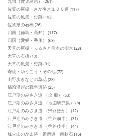
九州（鹿児島県）
(261)
佐賀の巨樹・さが名木１００選
(117)
佐賀の風景・史跡
(102)
佐賀県の石橋
(26)
四国（徳島・高知）
(117)
四国（愛媛・香川）
(63)
天草の巨樹・ふるさと熊本の樹木
(23)
天草の石橋
(10)
天草の風景・史跡
(31)
寄稿・ゆうこう・その他
(72)
山野歩きなどの草花
(28)
橘湾沿岸の戦争遺跡
(25)
江戸期のみさき道 （全 般）
(63)
江戸期のみさき道 （地図研究集）
(8)
江戸期のみさき道 （帰路ほか）
(12)
江戸期のみさき道 （往路前半）
(31)
江戸期のみさき道 （往路後半）
(44)
烽火山のかま跡・番所道・南畝石
(16)