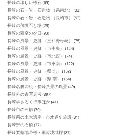
長崎の珍しい標石
(65)
長崎の石・岩・石造物 （県南北）
(33)
長崎の石・岩・石造物 （長崎市）
(92)
長崎の藩境石と塚
(29)
長崎の西空の夕日
(93)
長崎の風景・史跡 （三和野母崎）
(75)
長崎の風景・史跡 （市中央）
(124)
長崎の風景・史跡 （市北西）
(74)
長崎の風景・史跡 （市東南）
(122)
長崎の風景・史跡 （県 北）
(153)
長崎の風景・史跡 （県 南）
(154)
長崎名勝図絵・長崎八景の風景
(49)
長崎外の古写真考
(397)
長崎学さるく行事ほか
(41)
長崎市の石橋
(70)
長崎県の土木遺産・市水道史施設
(31)
長崎県の石橋
(77)
長崎要塞地帯標・軍港境域標
(87)