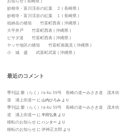
お知らせ ( 長崎県 )
妙相寺・富川渓谷の紅葉 ２ ( 長崎県 )
妙相寺・富川渓谷の紅葉 １ ( 長崎県 )
祖納岳の猪垣 竹富町西表 ( 沖縄県 )
大平井戸 竹富町西表 ( 沖縄県 )
ピサダ道 竹富町西表 ( 沖縄県 )
ヤッサ地区の猪垣 竹富町南風見 ( 沖縄県 )
小 城 盛 武富町武富 ( 沖縄県 )
最近のコメント
季刊誌 樂（らく）ra-ku 59号 長崎の道ーみさき道 茂木街
道 浦上街道ー
に
山内ひろみ
より
季刊誌 樂（らく）ra-ku 59号 長崎の道ーみさき道 茂木街
道 浦上街道ー
に
半田弘美
より
移転のお知らせ
に
ハンター
より
移転のお知らせ
伊神正太郎
に
より