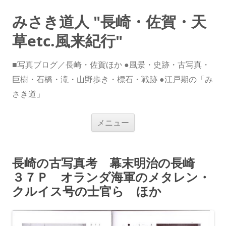
みさき道人 "長崎・佐賀・天
草etc.風来紀行"
■写真ブログ／長崎・佐賀ほか ●風景・史跡・古写真・
巨樹・石橋・滝・山野歩き・標石・戦跡 ●江戸期の「み
さき道」
コ
メニュー
ン
テ
ン
ツ
へ
長崎の古写真考 幕末明治の長崎
ス
キ
３７Ｐ オランダ海軍のメタレン・
ッ
プ
クルイス号の士官ら ほか