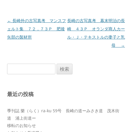
投
←
長崎外の古写真考 マンスフ
長崎の古写真考 幕末明治の長
稿
ェルト集 ７２，７３Ｐ 肥後
崎 ４３Ｐ オランダ商人カー
ナ
矢部の製材所
ル・Ｊ・テキストルの妻子と乳
ビ
母
→
ゲ
ー
検
シ
索:
ョ
ン
最近の投稿
季刊誌 樂（らく）ra-ku 59号 長崎の道ーみさき道 茂木街
道 浦上街道ー
移転のお知らせ