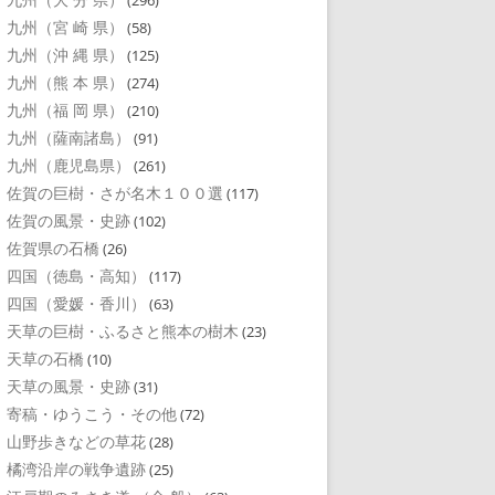
(296)
九州（宮 崎 県）
(58)
九州（沖 縄 県）
(125)
九州（熊 本 県）
(274)
九州（福 岡 県）
(210)
九州（薩南諸島）
(91)
九州（鹿児島県）
(261)
佐賀の巨樹・さが名木１００選
(117)
佐賀の風景・史跡
(102)
佐賀県の石橋
(26)
四国（徳島・高知）
(117)
四国（愛媛・香川）
(63)
天草の巨樹・ふるさと熊本の樹木
(23)
天草の石橋
(10)
天草の風景・史跡
(31)
寄稿・ゆうこう・その他
(72)
山野歩きなどの草花
(28)
橘湾沿岸の戦争遺跡
(25)