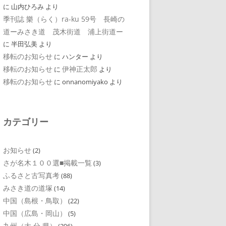
に
山内ひろみ
より
季刊誌 樂（らく）ra-ku 59号 長崎の
道ーみさき道 茂木街道 浦上街道ー
に
半田弘美
より
移転のお知らせ
に
ハンター
より
移転のお知らせ
伊神正太郎
に
より
移転のお知らせ
に
onnanomiyako
より
カテゴリー
お知らせ
(2)
さが名木１００選■掲載一覧
(3)
ふるさと古写真考
(88)
みさき道の道塚
(14)
中国（島根・鳥取）
(22)
中国（広島・岡山）
(5)
九州（大 分 県）