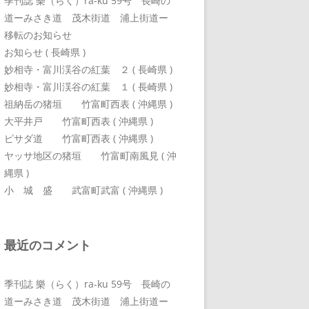
季刊誌 樂（らく）ra-ku 59号 長崎の
道ーみさき道 茂木街道 浦上街道ー
移転のお知らせ
お知らせ ( 長崎県 )
妙相寺・富川渓谷の紅葉 ２ ( 長崎県 )
妙相寺・富川渓谷の紅葉 １ ( 長崎県 )
祖納岳の猪垣 竹富町西表 ( 沖縄県 )
大平井戸 竹富町西表 ( 沖縄県 )
ピサダ道 竹富町西表 ( 沖縄県 )
ヤッサ地区の猪垣 竹富町南風見 ( 沖
縄県 )
小 城 盛 武富町武富 ( 沖縄県 )
最近のコメント
季刊誌 樂（らく）ra-ku 59号 長崎の
道ーみさき道 茂木街道 浦上街道ー