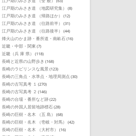
江戸期のみさき道 （全 般）
(63)
江戸期のみさき道 （地図研究集）
(8)
江戸期のみさき道 （帰路ほか）
(12)
江戸期のみさき道 （往路前半）
(31)
江戸期のみさき道 （往路後半）
(44)
烽火山のかま跡・番所道・南畝石
(16)
近畿・中部・関東
(7)
近畿（兵 庫 県）
(118)
長崎と近県の山野歩き
(168)
長崎のラビリンスな風景
(123)
長崎の三角点・水準点・地理局測点
(30)
長崎の古写真考 １
(270)
長崎の古写真考 ２
(146)
長崎の台場・番所など跡
(22)
長崎の外国人居留地跡標石
(28)
長崎の巨樹・名木 （五 島）
(68)
長崎の巨樹・名木 （壱岐・対馬）
(42)
長崎の巨樹・名木 （大村市）
(16)