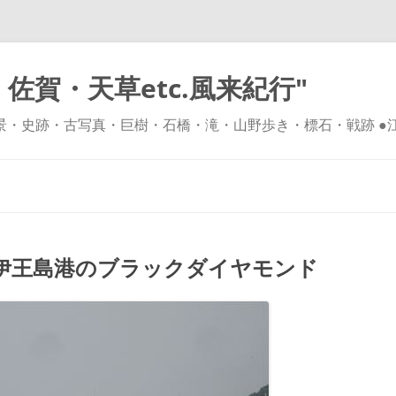
佐賀・天草etc.風来紀行"
風景・史跡・古写真・巨樹・石橋・滝・山野歩き・標石・戦跡 ●
コ
ン
テ
ン
ツ
へ
ス
キ
伊王島港のブラックダイヤモンド
ッ
プ