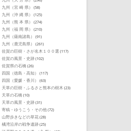
(296)
九州（宮 崎 県）
(58)
九州（沖 縄 県）
(125)
九州（熊 本 県）
(274)
九州（福 岡 県）
(210)
九州（薩南諸島）
(91)
九州（鹿児島県）
(261)
佐賀の巨樹・さが名木１００選
(117)
佐賀の風景・史跡
(102)
佐賀県の石橋
(26)
四国（徳島・高知）
(117)
四国（愛媛・香川）
(63)
天草の巨樹・ふるさと熊本の樹木
(23)
天草の石橋
(10)
天草の風景・史跡
(31)
寄稿・ゆうこう・その他
(72)
山野歩きなどの草花
(28)
橘湾沿岸の戦争遺跡
(25)