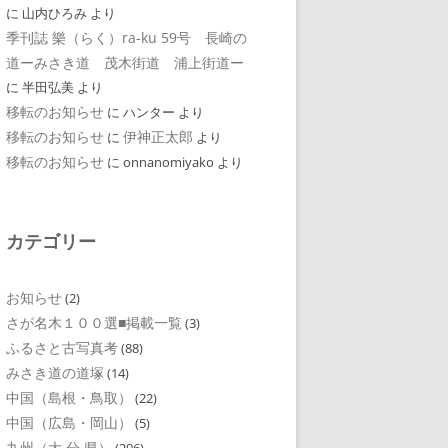
に
山内ひろみ
より
季刊誌 樂（らく）ra-ku 59号 長崎の
道ーみさき道 茂木街道 浦上街道ー
に
半田弘美
より
移転のお知らせ
に
ハンター
より
移転のお知らせ
伊神正太郎
に
より
移転のお知らせ
に
onnanomiyako
より
カテゴリー
お知らせ
(2)
さが名木１００選■掲載一覧
(3)
ふるさと古写真考
(88)
みさき道の道塚
(14)
中国（島根・鳥取）
(22)
中国（広島・岡山）
(5)
九州（大 分 県）