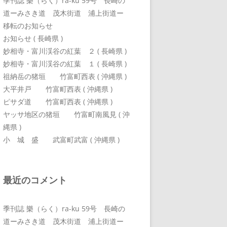
季刊誌 樂（らく）ra-ku 59号 長崎の
道ーみさき道 茂木街道 浦上街道ー
移転のお知らせ
お知らせ ( 長崎県 )
妙相寺・富川渓谷の紅葉 ２ ( 長崎県 )
妙相寺・富川渓谷の紅葉 １ ( 長崎県 )
祖納岳の猪垣 竹富町西表 ( 沖縄県 )
大平井戸 竹富町西表 ( 沖縄県 )
ピサダ道 竹富町西表 ( 沖縄県 )
ヤッサ地区の猪垣 竹富町南風見 ( 沖
縄県 )
小 城 盛 武富町武富 ( 沖縄県 )
最近のコメント
季刊誌 樂（らく）ra-ku 59号 長崎の
道ーみさき道 茂木街道 浦上街道ー