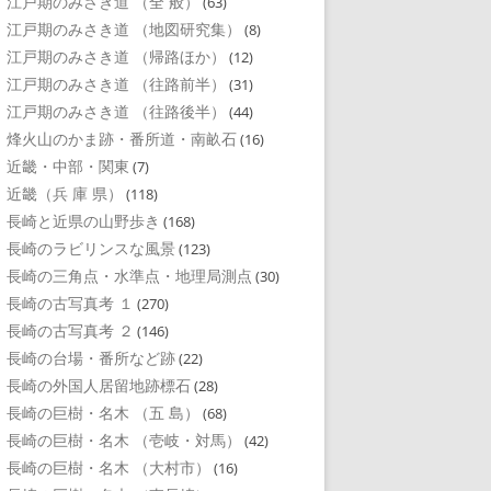
江戸期のみさき道 （全 般）
(63)
江戸期のみさき道 （地図研究集）
(8)
江戸期のみさき道 （帰路ほか）
(12)
江戸期のみさき道 （往路前半）
(31)
江戸期のみさき道 （往路後半）
(44)
烽火山のかま跡・番所道・南畝石
(16)
近畿・中部・関東
(7)
近畿（兵 庫 県）
(118)
長崎と近県の山野歩き
(168)
長崎のラビリンスな風景
(123)
長崎の三角点・水準点・地理局測点
(30)
長崎の古写真考 １
(270)
長崎の古写真考 ２
(146)
長崎の台場・番所など跡
(22)
長崎の外国人居留地跡標石
(28)
長崎の巨樹・名木 （五 島）
(68)
長崎の巨樹・名木 （壱岐・対馬）
(42)
長崎の巨樹・名木 （大村市）
(16)