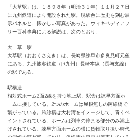
「大草駅」は、１８９８年（明治３１年）１１月２７日
に九州鉄道により開設された駅。現駅舎に歴史を刻む展
示パネルと、懐かしい写真があった。ウィキペディアフ
リー百科事典による解説は、次のとおり。
大 草 駅
大草駅（おおくさえき）は、長崎県諫早市多良見町元釜
にある、九州旅客鉄道（JR九州）長崎本線（長与支線）
の駅である。
駅構造
相対式ホーム2面2線を持つ地上駅。駅舎は諫早方面ホ
ームに接している。2つのホームは屋根無しの跨線橋で
繋がっている。跨線橋は大村湾をイメージして、青くペ
イントされている。ホームは列車の停まる部分のみ嵩上
げされている。諫早方面ホームの横に貨物取り扱い時代
の側線の跡が残っており、保線用の車両が停車している