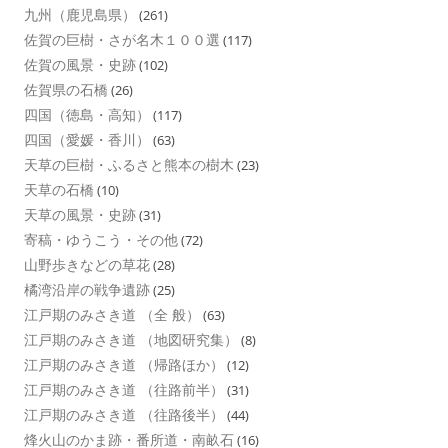
九州（鹿児島県）
(261)
佐賀の巨樹・さが名木１００選
(117)
佐賀の風景・史跡
(102)
佐賀県の石橋
(26)
四国（徳島・高知）
(117)
四国（愛媛・香川）
(63)
天草の巨樹・ふるさと熊本の樹木
(23)
天草の石橋
(10)
天草の風景・史跡
(31)
寄稿・ゆうこう・その他
(72)
山野歩きなどの草花
(28)
橘湾沿岸の戦争遺跡
(25)
江戸期のみさき道 （全 般）
(63)
江戸期のみさき道 （地図研究集）
(8)
江戸期のみさき道 （帰路ほか）
(12)
江戸期のみさき道 （往路前半）
(31)
江戸期のみさき道 （往路後半）
(44)
烽火山のかま跡・番所道・南畝石
(16)