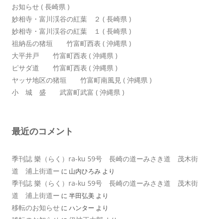
お知らせ ( 長崎県 )
妙相寺・富川渓谷の紅葉 ２ ( 長崎県 )
妙相寺・富川渓谷の紅葉 １ ( 長崎県 )
祖納岳の猪垣 竹富町西表 ( 沖縄県 )
大平井戸 竹富町西表 ( 沖縄県 )
ピサダ道 竹富町西表 ( 沖縄県 )
ヤッサ地区の猪垣 竹富町南風見 ( 沖縄県 )
小 城 盛 武富町武富 ( 沖縄県 )
最近のコメント
季刊誌 樂（らく）ra-ku 59号 長崎の道ーみさき道 茂木街
道 浦上街道ー
に
山内ひろみ
より
季刊誌 樂（らく）ra-ku 59号 長崎の道ーみさき道 茂木街
道 浦上街道ー
に
半田弘美
より
移転のお知らせ
に
ハンター
より