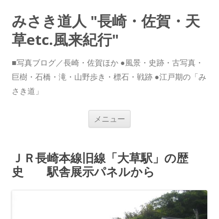
みさき道人 "長崎・佐賀・天
草etc.風来紀行"
■写真ブログ／長崎・佐賀ほか ●風景・史跡・古写真・
巨樹・石橋・滝・山野歩き・標石・戦跡 ●江戸期の「み
さき道」
コ
メニュー
ン
テ
ン
ツ
へ
ＪＲ長崎本線旧線「大草駅」の歴
ス
キ
史 駅舎展示パネルから
ッ
プ