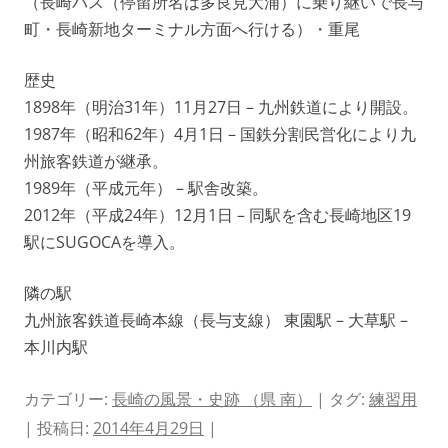
（長崎バス（停留所名は多良見大浦）に乗り継いで長与
町・長崎新地ターミナル方面へ行ける）・重尾
歴史
1898年（明治31年）11月27日 – 九州鉄道により開設。
1987年（昭和62年）4月1日 – 国鉄分割民営化により九
州旅客鉄道が継承。
1989年（平成元年） – 駅舎改築。
2012年（平成24年）12月1日 – 同駅を含む長崎地区19
駅にSUGOCAを導入。
隣の駅
九州旅客鉄道長崎本線（長与支線） 東園駅 – 大草駅 –
本川内駅
カテゴリー:
長崎の風景・史跡 （県 南）
| タグ:
練習用
| 投稿日:
2014年4月29日
|