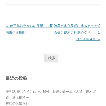
投
←
伊王島灯台からの展望 長
諫早市多良見町に残るアーチ式
稿
崎市伊王島町
石橋と伊木力往還めぐり ２
ナ
０１４年４月
→
ビ
ゲ
検
ー
索:
シ
ョ
最近の投稿
ン
季刊誌 樂（らく）ra-ku 59号 長崎の道ーみさき道 茂木街
道 浦上街道ー
移転のお知らせ