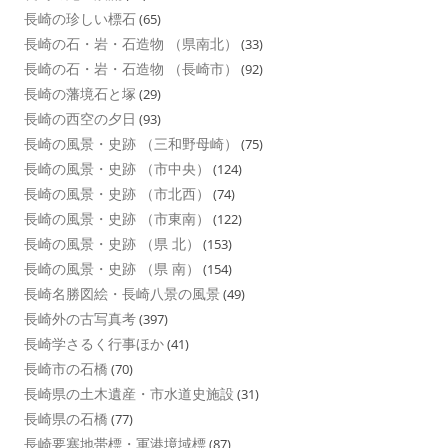
長崎の珍しい標石
(65)
長崎の石・岩・石造物 （県南北）
(33)
長崎の石・岩・石造物 （長崎市）
(92)
長崎の藩境石と塚
(29)
長崎の西空の夕日
(93)
長崎の風景・史跡 （三和野母崎）
(75)
長崎の風景・史跡 （市中央）
(124)
長崎の風景・史跡 （市北西）
(74)
長崎の風景・史跡 （市東南）
(122)
長崎の風景・史跡 （県 北）
(153)
長崎の風景・史跡 （県 南）
(154)
長崎名勝図絵・長崎八景の風景
(49)
長崎外の古写真考
(397)
長崎学さるく行事ほか
(41)
長崎市の石橋
(70)
長崎県の土木遺産・市水道史施設
(31)
長崎県の石橋
(77)
長崎要塞地帯標・軍港境域標
(87)