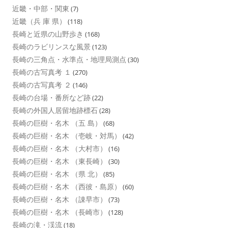
近畿・中部・関東
(7)
近畿（兵 庫 県）
(118)
長崎と近県の山野歩き
(168)
長崎のラビリンスな風景
(123)
長崎の三角点・水準点・地理局測点
(30)
長崎の古写真考 １
(270)
長崎の古写真考 ２
(146)
長崎の台場・番所など跡
(22)
長崎の外国人居留地跡標石
(28)
長崎の巨樹・名木 （五 島）
(68)
長崎の巨樹・名木 （壱岐・対馬）
(42)
長崎の巨樹・名木 （大村市）
(16)
長崎の巨樹・名木 （東長崎）
(30)
長崎の巨樹・名木 （県 北）
(85)
長崎の巨樹・名木 （西彼・島原）
(60)
長崎の巨樹・名木 （諌早市）
(73)
長崎の巨樹・名木 （長崎市）
(128)
長崎の滝・渓流
(18)