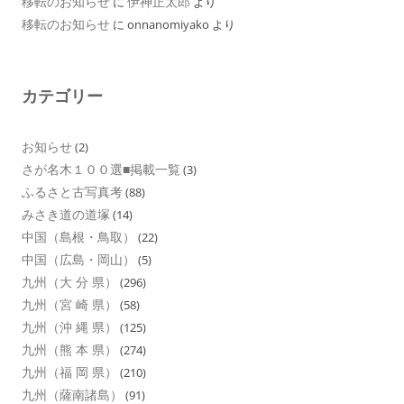
移転のお知らせ
伊神正太郎
に
より
移転のお知らせ
に
onnanomiyako
より
カテゴリー
お知らせ
(2)
さが名木１００選■掲載一覧
(3)
ふるさと古写真考
(88)
みさき道の道塚
(14)
中国（島根・鳥取）
(22)
中国（広島・岡山）
(5)
九州（大 分 県）
(296)
九州（宮 崎 県）
(58)
九州（沖 縄 県）
(125)
九州（熊 本 県）
(274)
九州（福 岡 県）
(210)
九州（薩南諸島）
(91)