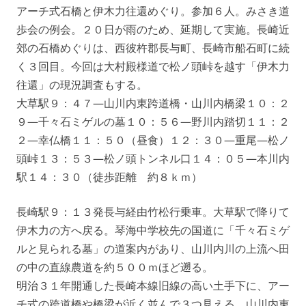
アーチ式石橋と伊木力往還めぐり。参加６人。みさき道
歩会の例会。２０日が雨のため、延期して実施。長崎近
郊の石橋めぐりは、西彼杵郡長与町、長崎市船石町に続
く３回目。今回は大村殿様道で松ノ頭峠を越す「伊木力
往還」の現況調査もする。
大草駅９：４７—山川内東跨道橋・山川内橋梁１０：２
９—千々石ミゲルの墓１０：５６—野川内踏切１１：２
２—幸仏橋１１：５０（昼食）１２：３０—重尾—松ノ
頭峠１３：５３—松ノ頭トンネル口１４：０５—本川内
駅１４：３０（徒歩距離 約８ｋｍ）
長崎駅９：１３発長与経由竹松行乗車。大草駅で降りて
伊木力の方へ戻る。琴海中学校先の国道に「千々石ミゲ
ルと見られる墓」の道案内があり、山川内川の上流へ田
の中の直線農道を約５００ｍほど遡る。
明治３１年開通した長崎本線旧線の高い土手下に、アー
チ式の跨道橋や橋梁が近く並んで３つ見える。山川内東