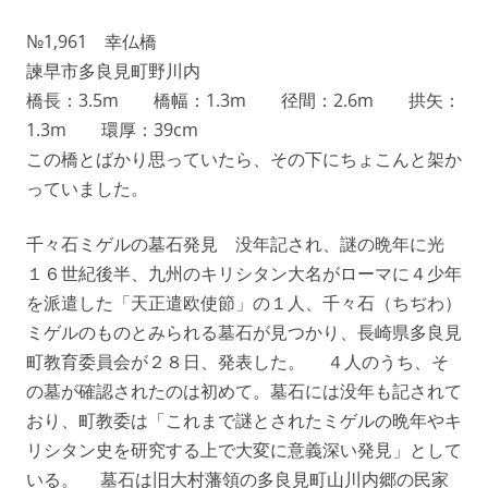
№1,961 幸仏橋
諫早市多良見町野川内
橋長：3.5m 橋幅：1.3m 径間：2.6m 拱矢：
1.3m 環厚：39cm
この橋とばかり思っていたら、その下にちょこんと架か
っていました。
千々石ミゲルの墓石発見 没年記され、謎の晩年に光
１６世紀後半、九州のキリシタン大名がローマに４少年
を派遣した「天正遣欧使節」の１人、千々石（ちぢわ）
ミゲルのものとみられる墓石が見つかり、長崎県多良見
町教育委員会が２８日、発表した。 ４人のうち、そ
の墓が確認されたのは初めて。墓石には没年も記されて
おり、町教委は「これまで謎とされたミゲルの晩年やキ
リシタン史を研究する上で大変に意義深い発見」として
いる。 墓石は旧大村藩領の多良見町山川内郷の民家