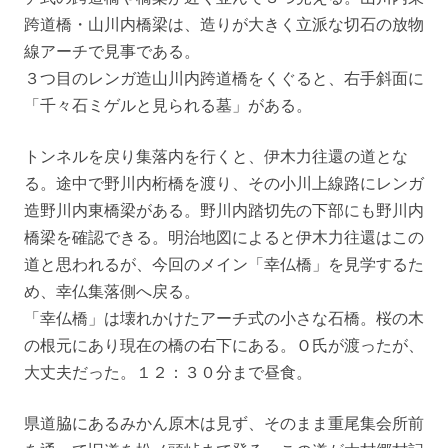
跨道橋・山川内橋梁は、造りが大きく立派な切石の放物
線アーチで見事である。
３つ目のレンガ造山川内跨道橋をくぐると、右手斜面に
「千々石ミゲルと見られる墓」がある。
トンネルを戻り集落内を行くと、伊木力往還の道とな
る。途中で野川内桁橋を渡り、その小川上線路にレンガ
造野川内東橋梁がある。野川内踏切先の下部にも野川内
橋梁を確認できる。明治地図によると伊木力往還はこの
道と思われるが、今回のメイン「幸仏橋」を見学するた
め、幸仏集落側へ戻る。
「幸仏橋」は壊れかけたアーチ式の小さな石橋。桜の木
の根元にあり現在の橋の右下にある。Ｏ氏が渡ったが、
大丈夫だった。１２：３０分まで昼食。
県道脇にあるみかん原木は見ず、そのまま重尾集会所前