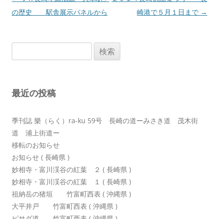
稿
の歴史 駅舎展示パネルから
崎港で５月１日まで
→
ナ
ビ
検
ゲ
索:
ー
シ
最近の投稿
ョ
ン
季刊誌 樂（らく）ra-ku 59号 長崎の道ーみさき道 茂木街
道 浦上街道ー
移転のお知らせ
お知らせ ( 長崎県 )
妙相寺・富川渓谷の紅葉 ２ ( 長崎県 )
妙相寺・富川渓谷の紅葉 １ ( 長崎県 )
祖納岳の猪垣 竹富町西表 ( 沖縄県 )
大平井戸 竹富町西表 ( 沖縄県 )
ピサダ道 竹富町西表 ( 沖縄県 )