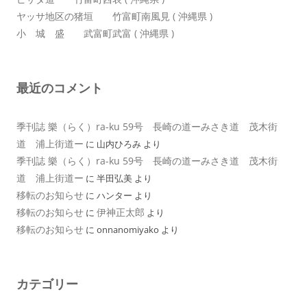
ヤッサ地区の猪垣 竹富町南風見 ( 沖縄県 )
小 城 盛 武富町武富 ( 沖縄県 )
最近のコメント
季刊誌 樂（らく）ra-ku 59号 長崎の道ーみさき道 茂木街
道 浦上街道ー
に
山内ひろみ
より
季刊誌 樂（らく）ra-ku 59号 長崎の道ーみさき道 茂木街
道 浦上街道ー
に
半田弘美
より
移転のお知らせ
に
ハンター
より
移転のお知らせ
伊神正太郎
に
より
移転のお知らせ
に
onnanomiyako
より
カテゴリー