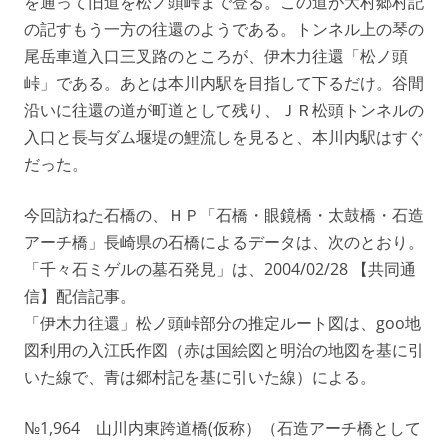
を通って旧道を松ノ頭峠まで登る。この道が大村郷村記
の記すもう一方の往還のようである。トンネル上の琴の
尾岳車道入口三叉路のところが、伊木力往還「松ノ頭
峠」である。あとは本川内駅を目指して下るだけ。谷間
沿いに往還の道が町道として残り、ＪＲ松頭トンネルの
入口と長与ダム堰堤の鯉流しを見ると、本川内駅はすぐ
だった。
今回訪ねた石橋の、ＨＰ「石橋・眼鏡橋・太鼓橋・石造
アーチ橋」長崎県の石橋によるデータは、次のとおり。
「千々石ミゲルの墓石発見」は、2004/02/28 【共同通
信】配信記事。
「伊木力往還」松ノ頭峠部分の推定ルート図は、goo地
図利用の入江氏作図（赤は国絵図と明治の地図を基に引
いた線で、青は郷村記を基に引いた線）による。
№1,964 山川内東跨道橋(仮称）（石造アーチ橋として