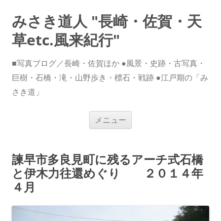
みさき道人 "長崎・佐賀・天
草etc.風来紀行"
■写真ブログ／長崎・佐賀ほか ●風景・史跡・古写真・
巨樹・石橋・滝・山野歩き・標石・戦跡 ●江戸期の「み
さき道」
コ
メニュー
ン
テ
ン
ツ
へ
諫早市多良見町に残るアーチ式石橋
ス
キ
と伊木力往還めぐり ２０１４年
ッ
プ
４月