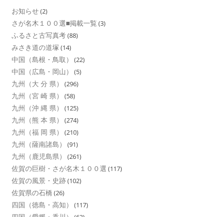
お知らせ
(2)
さが名木１００選■掲載一覧
(3)
ふるさと古写真考
(88)
みさき道の道塚
(14)
中国（島根・鳥取）
(22)
中国（広島・岡山）
(5)
九州（大 分 県）
(296)
九州（宮 崎 県）
(58)
九州（沖 縄 県）
(125)
九州（熊 本 県）
(274)
九州（福 岡 県）
(210)
九州（薩南諸島）
(91)
九州（鹿児島県）
(261)
佐賀の巨樹・さが名木１００選
(117)
佐賀の風景・史跡
(102)
佐賀県の石橋
(26)
四国（徳島・高知）
(117)
四国（愛媛・香川）