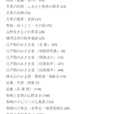
(63)
天草の巨樹・ふるさと熊本の樹木
(23)
天草の石橋
(10)
天草の風景・史跡
(31)
寄稿・ゆうこう・その他
(72)
山野歩きなどの草花
(28)
橘湾沿岸の戦争遺跡
(25)
江戸期のみさき道 （全 般）
(63)
江戸期のみさき道 （地図研究集）
(8)
江戸期のみさき道 （帰路ほか）
(12)
江戸期のみさき道 （往路前半）
(31)
江戸期のみさき道 （往路後半）
(44)
烽火山のかま跡・番所道・南畝石
(16)
近畿・中部・関東
(7)
近畿（兵 庫 県）
(118)
長崎と近県の山野歩き
(168)
長崎のラビリンスな風景
(123)
長崎の三角点・水準点・地理局測点
(30)