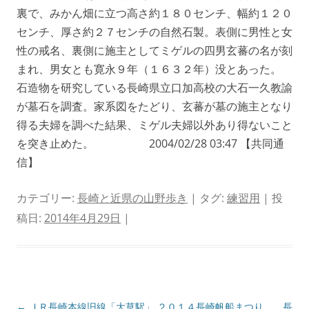
裏で、みかん畑に立つ高さ約１８０センチ、幅約１２０
センチ、厚さ約２７センチの自然石製。表側に男性と女
性の戒名、裏側に施主としてミゲルの四男玄蕃の名が刻
まれ、男女とも寛永９年（１６３２年）没とあった。
石造物を研究している長崎県立口加高校の大石一久教諭
が墓石を調査。家系図をたどり、玄蕃が墓の施主となり
得る夫婦を調べた結果、ミゲル夫婦以外あり得ないこと
を突き止めた。 2004/02/28 03:47 【共同通
信】
カテゴリー:
長崎と近県の山野歩き
| タグ:
練習用
| 投
稿日:
2014年4月29日
|
投
←
ＪＲ長崎本線旧線「大草駅」
２０１４長崎帆船まつり 長