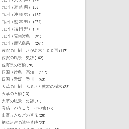
(296)
九州（宮 崎 県）
(58)
九州（沖 縄 県）
(125)
九州（熊 本 県）
(274)
九州（福 岡 県）
(210)
九州（薩南諸島）
(91)
九州（鹿児島県）
(261)
佐賀の巨樹・さが名木１００選
(117)
佐賀の風景・史跡
(102)
佐賀県の石橋
(26)
四国（徳島・高知）
(117)
四国（愛媛・香川）
(63)
天草の巨樹・ふるさと熊本の樹木
(23)
天草の石橋
(10)
天草の風景・史跡
(31)
寄稿・ゆうこう・その他
(72)
山野歩きなどの草花
(28)
橘湾沿岸の戦争遺跡
(25)