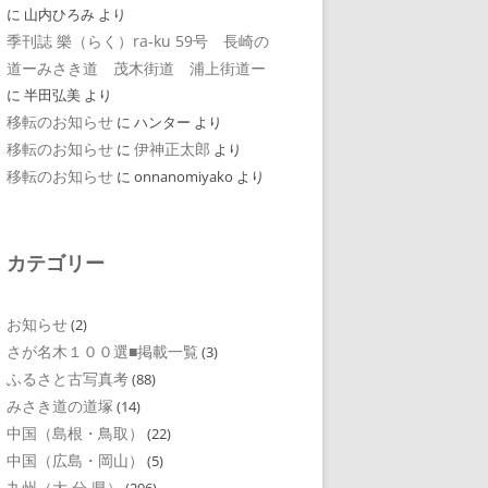
に
山内ひろみ
より
季刊誌 樂（らく）ra-ku 59号 長崎の
道ーみさき道 茂木街道 浦上街道ー
に
半田弘美
より
移転のお知らせ
に
ハンター
より
移転のお知らせ
伊神正太郎
に
より
移転のお知らせ
に
onnanomiyako
より
カテゴリー
お知らせ
(2)
さが名木１００選■掲載一覧
(3)
ふるさと古写真考
(88)
みさき道の道塚
(14)
中国（島根・鳥取）
(22)
中国（広島・岡山）
(5)
九州（大 分 県）