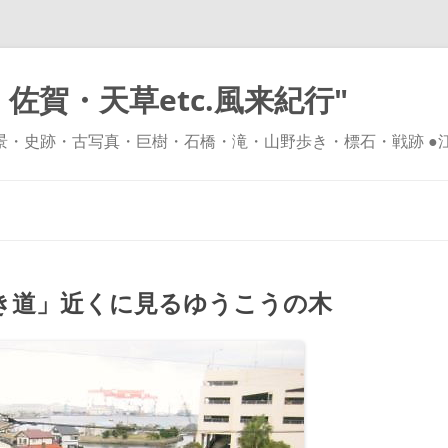
佐賀・天草etc.風来紀行"
風景・史跡・古写真・巨樹・石橋・滝・山野歩き・標石・戦跡 ●
コ
ン
テ
ン
ツ
へ
ス
キ
き道」近くに見るゆうこうの木
ッ
プ