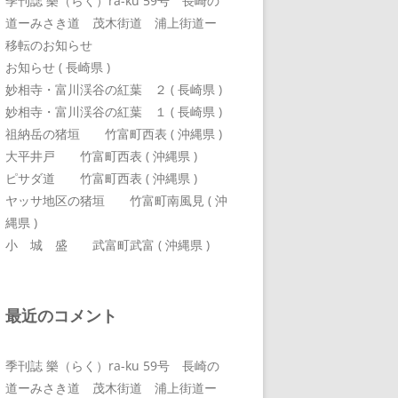
季刊誌 樂（らく）ra-ku 59号 長崎の
道ーみさき道 茂木街道 浦上街道ー
移転のお知らせ
お知らせ ( 長崎県 )
妙相寺・富川渓谷の紅葉 ２ ( 長崎県 )
妙相寺・富川渓谷の紅葉 １ ( 長崎県 )
祖納岳の猪垣 竹富町西表 ( 沖縄県 )
大平井戸 竹富町西表 ( 沖縄県 )
ピサダ道 竹富町西表 ( 沖縄県 )
ヤッサ地区の猪垣 竹富町南風見 ( 沖
縄県 )
小 城 盛 武富町武富 ( 沖縄県 )
最近のコメント
季刊誌 樂（らく）ra-ku 59号 長崎の
道ーみさき道 茂木街道 浦上街道ー