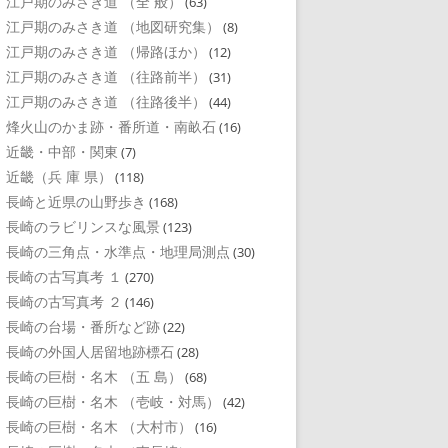
江戸期のみさき道 （全 般）
(63)
江戸期のみさき道 （地図研究集）
(8)
江戸期のみさき道 （帰路ほか）
(12)
江戸期のみさき道 （往路前半）
(31)
江戸期のみさき道 （往路後半）
(44)
烽火山のかま跡・番所道・南畝石
(16)
近畿・中部・関東
(7)
近畿（兵 庫 県）
(118)
長崎と近県の山野歩き
(168)
長崎のラビリンスな風景
(123)
長崎の三角点・水準点・地理局測点
(30)
長崎の古写真考 １
(270)
長崎の古写真考 ２
(146)
長崎の台場・番所など跡
(22)
長崎の外国人居留地跡標石
(28)
長崎の巨樹・名木 （五 島）
(68)
長崎の巨樹・名木 （壱岐・対馬）
(42)
長崎の巨樹・名木 （大村市）
(16)