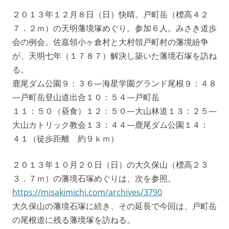
２０１３年１２月８日（日）快晴。戸町岳（標高４２
７．２ｍ）の天明藩境塚めぐり。参加６人。みさき道歩
会の例会。佐嘉領小ヶ倉村と大村領戸町村の藩境紛争
が、天明七年（１７８７）解決し築いた藩境石塚を訪ね
る。
鹿尾ダム公園９：３６—海星学園グランド尾根９：４８
—戸町岳登山道出合１０：５４—戸町岳
１１：５０（昼食）１２：５０—大山林道１３：２５—
大山カトリック教会１３：４４—鹿尾ダム公園１４：
４１（徒歩距離 約９ｋｍ）
２０１３年１０月２０日（日）の大久保山（標高２３
３．７ｍ）の藩境石塚めぐりは、次を参照。
https://misakimichi.com/archives/3790
大久保山の藩境石塚に続き、その延長で今回は、戸町岳
の尾根道に残る藩境塚を訪ねる。