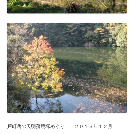
戸町岳の天明藩境塚めぐり ２０１３年１２月