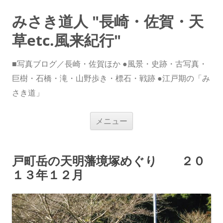
みさき道人 "長崎・佐賀・天
草etc.風来紀行"
■写真ブログ／長崎・佐賀ほか ●風景・史跡・古写真・
巨樹・石橋・滝・山野歩き・標石・戦跡 ●江戸期の「み
さき道」
コ
メニュー
ン
テ
ン
ツ
へ
戸町岳の天明藩境塚めぐり ２０
ス
キ
１３年１２月
ッ
プ