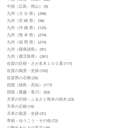
中国（広島・岡山）
(5)
九州（大 分 県）
(296)
九州（宮 崎 県）
(58)
九州（沖 縄 県）
(125)
九州（熊 本 県）
(274)
九州（福 岡 県）
(210)
九州（薩南諸島）
(91)
九州（鹿児島県）
(261)
佐賀の巨樹・さが名木１００選
(117)
佐賀の風景・史跡
(102)
佐賀県の石橋
(26)
四国（徳島・高知）
(117)
四国（愛媛・香川）
(63)
天草の巨樹・ふるさと熊本の樹木
(23)
天草の石橋
(10)
天草の風景・史跡
(31)
寄稿・ゆうこう・その他
(72)
山野歩きなどの草花
(28)