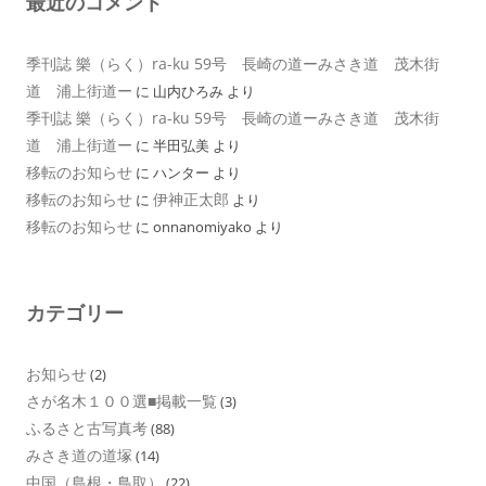
最近のコメント
季刊誌 樂（らく）ra-ku 59号 長崎の道ーみさき道 茂木街
道 浦上街道ー
に
山内ひろみ
より
季刊誌 樂（らく）ra-ku 59号 長崎の道ーみさき道 茂木街
道 浦上街道ー
に
半田弘美
より
移転のお知らせ
に
ハンター
より
移転のお知らせ
伊神正太郎
に
より
移転のお知らせ
に
onnanomiyako
より
カテゴリー
お知らせ
(2)
さが名木１００選■掲載一覧
(3)
ふるさと古写真考
(88)
みさき道の道塚
(14)
中国（島根・鳥取）
(22)