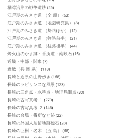
橘湾沿岸の戦争遺跡
(25)
江戸期のみさき道 （全 般）
(63)
江戸期のみさき道 （地図研究集）
(8)
江戸期のみさき道 （帰路ほか）
(12)
江戸期のみさき道 （往路前半）
(31)
江戸期のみさき道 （往路後半）
(44)
烽火山のかま跡・番所道・南畝石
(16)
近畿・中部・関東
(7)
近畿（兵 庫 県）
(118)
長崎と近県の山野歩き
(168)
長崎のラビリンスな風景
(123)
長崎の三角点・水準点・地理局測点
(30)
長崎の古写真考 １
(270)
長崎の古写真考 ２
(146)
長崎の台場・番所など跡
(22)
長崎の外国人居留地跡標石
(28)
長崎の巨樹・名木 （五 島）
(68)