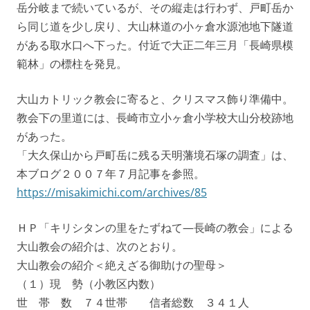
岳分岐まで続いているが、その縦走は行わず、戸町岳か
ら同じ道を少し戻り、大山林道の小ヶ倉水源池地下隧道
がある取水口へ下った。付近で大正二年三月「長崎県模
範林」の標柱を発見。
大山カトリック教会に寄ると、クリスマス飾り準備中。
教会下の里道には、長崎市立小ヶ倉小学校大山分校跡地
があった。
「大久保山から戸町岳に残る天明藩境石塚の調査」は、
本ブログ２００７年７月記事を参照。
https://misakimichi.com/archives/85
ＨＰ「キリシタンの里をたずねて—長崎の教会」による
大山教会の紹介は、次のとおり。
大山教会の紹介＜絶えざる御助けの聖母＞
（１）現 勢（小教区内数）
世 帯 数 ７４世帯 信者総数 ３４１人