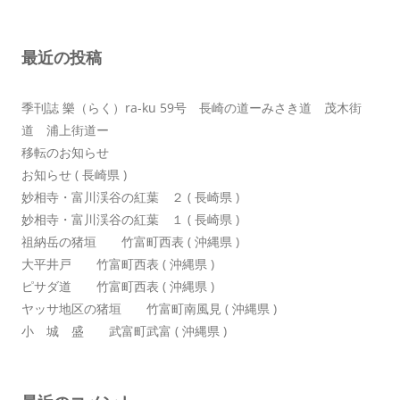
シ
ョ
最近の投稿
ン
季刊誌 樂（らく）ra-ku 59号 長崎の道ーみさき道 茂木街
道 浦上街道ー
移転のお知らせ
お知らせ ( 長崎県 )
妙相寺・富川渓谷の紅葉 ２ ( 長崎県 )
妙相寺・富川渓谷の紅葉 １ ( 長崎県 )
祖納岳の猪垣 竹富町西表 ( 沖縄県 )
大平井戸 竹富町西表 ( 沖縄県 )
ピサダ道 竹富町西表 ( 沖縄県 )
ヤッサ地区の猪垣 竹富町南風見 ( 沖縄県 )
小 城 盛 武富町武富 ( 沖縄県 )