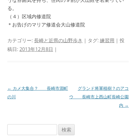
うな雰囲気を持ち、住民の９割が大山姓を名乗ってい
る。
（４）区域内修道院
＊お告げのマリア修道会大山修道院
カテゴリー:
長崎と近県の山野歩き
| タグ:
練習用
| 投
稿日:
2013年12月8日
|
投
←
カメ大集合？ 長崎市淵町
グランド将軍植樹？のアコ
稿
の川
ウ 長崎市上西山町長崎公園
ナ
内
→
ビ
ゲ
検
ー
索: