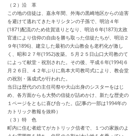
（２）沿 革
この地の信徒は、嘉永年間、外海の黒崎地区からの迫害
を避けて逃れてきたキリシタンの子孫で、明治４年
(1871)配流のため佐賀送りとなり、明治６年(1873)太政
官達により信仰の自由を勝ち取った信徒たちが、明治２
９年(1896)、建立した最初の大山教会も老朽化が激し
く、昭和２７年(1952)改築。５月２５日山口大司教のて
によって献堂・祝別された。その後、平成６年(1994)６
月２６日、４２年ぶりに島本大司教司式により、教会堂
の祝別・落成式が行われた。
当日は歴代のの主任司祭や大山出身のシスターをはじ
め、各方面からも大勢の信徒が詰めかけ、新たな歴史の
１ページをともに喜び合った。(記事の一部は1994年の
カトリック教報を抜粋）
（３）特 色
町内に住む者総てがカトリック信者で、１つの家族のよ