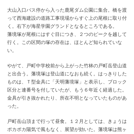
大山入口バス停から入った鹿尾ダム公園に集合。橋を渡
って西海建設の道路工事現場からすぐ上の尾根に取り付
く。右下が海星学園グランドとなるところである。
藩境塚が尾根にはすぐ目につき、２つのピークを越して
行く。この区間の塚の存在は、ほとんど知られていな
い。
やがて、戸町中学校前から上がった竹林の戸町岳登山道
と出合う。藩境塚は登山道になおも続く。はっきりした
ものは、Ｔ型金具に「天明藩境塚」と表示し、ブロック
区分と連番号を付していたが、もう６年近く経過した。
金具が引き抜かれたり、所在不明となっていたものがあ
った。
戸町岳山頂まで行って昼食。１２月としては、きょうは
ポカポカ陽気で風もなく、展望が効いた。藩境塚は熊ヶ