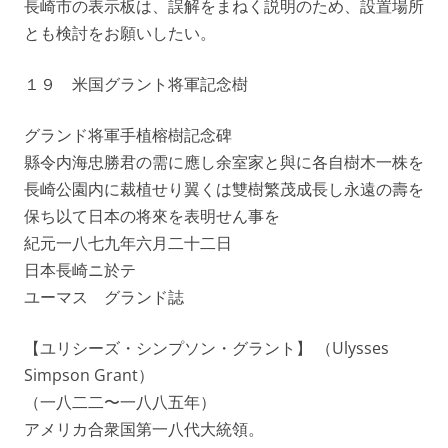
長崎市の表示板は、誤解をまねく説明のため、設置場所
とも検討をお願いしたい。
１９ 米国グラント将軍記念樹
グランド将軍手植榕樹記念碑
縣令内海忠勝君の需に應し余室家と與に各自樹木一株を
長崎公園内に裁植せり翼くは雙樹繁茂成長し永遠の壽を
保ち以て日本の将來を表明せん事を
紀元一八七九年六月二十二日
日本長崎ニ於テ
ユーマス グランド誌
【ユリシーズ・シンプソン・グラント】 （Ulysses
Simpson Grant）
（一八二二〜一八八五年）
アメリカ合衆国第一八代大統領。