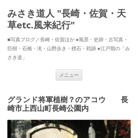
みさき道人 "長崎・佐賀・天
草etc.風来紀行"
■写真ブログ／長崎・佐賀ほか ●風景・史跡・古写真・
巨樹・石橋・滝・山野歩き・標石・戦跡 ●江戸期の「み
さき道」
コ
メニュー
ン
テ
ン
ツ
へ
グランド将軍植樹？のアコウ 長
ス
キ
崎市上西山町長崎公園内
ッ
プ