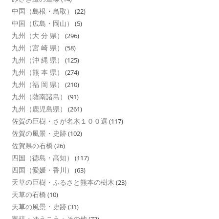
中国（島根・鳥取）
(22)
中国（広島・岡山）
(5)
九州（大 分 県）
(296)
九州（宮 崎 県）
(58)
九州（沖 縄 県）
(125)
九州（熊 本 県）
(274)
九州（福 岡 県）
(210)
九州（薩南諸島）
(91)
九州（鹿児島県）
(261)
佐賀の巨樹・さが名木１００選
(117)
佐賀の風景・史跡
(102)
佐賀県の石橋
(26)
四国（徳島・高知）
(117)
四国（愛媛・香川）
(63)
天草の巨樹・ふるさと熊本の樹木
(23)
天草の石橋
(10)
天草の風景・史跡
(31)
寄稿・ゆうこう・その他
(72)