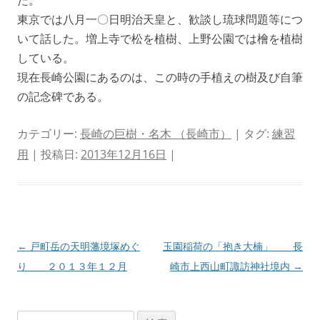
東京では八月一〇日明治天皇と、歓談し琉球問題等につ
いて話した。増上寺で松を植樹、上野公園では檜を植樹
している。
現在長崎公園にあるのは、この時の手植えの樹及び自筆
の記念碑である。
カテゴリー:
長崎の巨樹・名木 （長崎市）
| タグ:
練習
用
| 投稿日:
2013年12月16日
|
投
←
戸町岳の天明藩境塚めぐ
玉園稲荷の「抱き大楠」 長
稿
り ２０１３年１２月
崎市上西山町諏訪神社境内
→
ナ
ビ
検