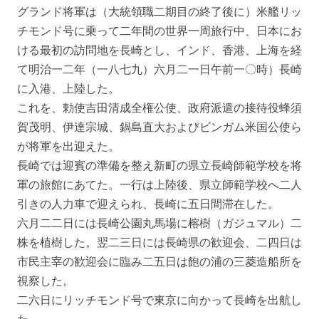
グランド将軍は（大統領職二期目の終了後に）米艦リッ
チモンド号に乗って二年間の世界一周旅行中、日本にお
ける最初の訪問地を長崎とし、インド、香港、上海を経
て明治一二年（一八七九）六月二一日午前一〇時）長崎
に入港、上陸した。
これを、勅使吉田清成全権公使、政府派遣の接待役蜂須
賀茂明、伊達宗城、鍋島直大およびビンガム米国公使ら
が将軍を出迎えた。
長崎では迎賓の準備を整え新町の県立長崎師範学校を将
軍の旅館にあてた。一行は上陸後、県立師範学校へ二人
引きの人力車で迎えられ、長崎に五日間滞在した。
六月二二日には長崎公園丸馬場に榕樹（ガジュマル）二
株を植樹した。翌二三日には長崎県の歓迎会、二四日は
市民主宰の歓迎会に臨み二五日は飽の浦の三菱造船所を
視察した。
二六日にリッチモンド号で東京に向かって長崎を出航し
た。