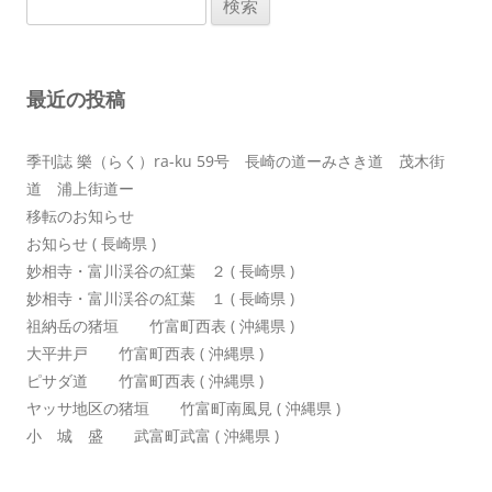
ゲ
索:
ー
シ
最近の投稿
ョ
ン
季刊誌 樂（らく）ra-ku 59号 長崎の道ーみさき道 茂木街
道 浦上街道ー
移転のお知らせ
お知らせ ( 長崎県 )
妙相寺・富川渓谷の紅葉 ２ ( 長崎県 )
妙相寺・富川渓谷の紅葉 １ ( 長崎県 )
祖納岳の猪垣 竹富町西表 ( 沖縄県 )
大平井戸 竹富町西表 ( 沖縄県 )
ピサダ道 竹富町西表 ( 沖縄県 )
ヤッサ地区の猪垣 竹富町南風見 ( 沖縄県 )
小 城 盛 武富町武富 ( 沖縄県 )