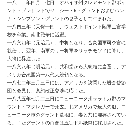
一八二二年四月二七日 オハイオ州クレアモント郡ポイ
ント・プレザントでジェシー・R・グラントおよびハン
ナ・シンプソン・グラントの息子として生まれた。
一八四三年（天保一四）、ウェストポイント陸軍士官学
校を卒業。南北戦争に活躍。
一八六四年（元治元）、中将となり、合衆国軍司令官に
就任し、翌年、南軍のリー将軍をリッチモソドに降し、
大将に昇進した。
一八六八年（明治元）、共和党から大統領に当選し、ア
メリカ合衆国第一八代大統領となる。
一八七二年三月三日には、アメリカを訪問した岩倉使節
団と会見し、条約改正交渉に応じた。
一八八五年七月二三日にニューヨーク州サラトガ郡のマ
ウント・マクレガーで死去。北アメリカで最大の廟、ニ
ューヨーク市のグラント墓地に、妻と共に埋葬されてい
る。またグラントの肖像は五〇ドル紙幣に採用された。