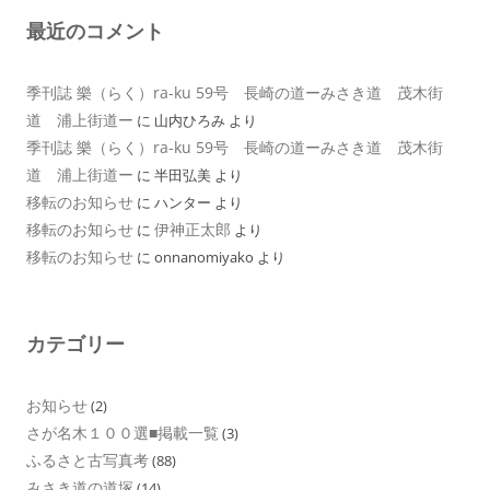
最近のコメント
季刊誌 樂（らく）ra-ku 59号 長崎の道ーみさき道 茂木街
道 浦上街道ー
に
山内ひろみ
より
季刊誌 樂（らく）ra-ku 59号 長崎の道ーみさき道 茂木街
道 浦上街道ー
に
半田弘美
より
移転のお知らせ
に
ハンター
より
移転のお知らせ
伊神正太郎
に
より
移転のお知らせ
に
onnanomiyako
より
カテゴリー
お知らせ
(2)
さが名木１００選■掲載一覧
(3)
ふるさと古写真考
(88)
みさき道の道塚
(14)