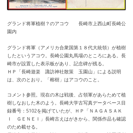
グランド将軍植樹？のアコウ 長崎市上西山町長崎公
園内
グランド将軍（アメリカ合衆国第１８代大統領）が植樹
したというアコウ。長崎公園丸馬場のところにある。長
崎市が設置した表示板があり、記念碑が残る。
ＨＰ「長崎遊楽 諏訪神社散策 玉園山」による説明
は、次のとおり。「榕樹」はアコウのこと。
コメント参照。現在の木は戦後、占領軍があらためて植
樹しなおした木のよう。長崎大学古写真データベース目
録番号：5102を掲げていたが、ＨＰ「ＮＡＧＡＳＡＫ
Ｉ ＧＥＮＥＩ」長崎古えはがきから、関係作品も確認
のため載せる。