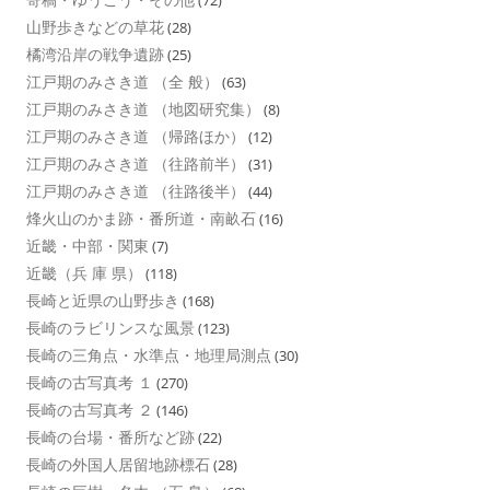
山野歩きなどの草花
(28)
橘湾沿岸の戦争遺跡
(25)
江戸期のみさき道 （全 般）
(63)
江戸期のみさき道 （地図研究集）
(8)
江戸期のみさき道 （帰路ほか）
(12)
江戸期のみさき道 （往路前半）
(31)
江戸期のみさき道 （往路後半）
(44)
烽火山のかま跡・番所道・南畝石
(16)
近畿・中部・関東
(7)
近畿（兵 庫 県）
(118)
長崎と近県の山野歩き
(168)
長崎のラビリンスな風景
(123)
長崎の三角点・水準点・地理局測点
(30)
長崎の古写真考 １
(270)
長崎の古写真考 ２
(146)
長崎の台場・番所など跡
(22)
長崎の外国人居留地跡標石
(28)