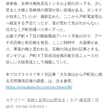
昼食後、女神大橋魚見岳トンネル上部の方へ下る。少し
登ると大橋と長崎港の展望が良い岩場がある。ダンギク
が自生していたが、撮影忘れた。ここから戸町電波塔山
へ縦走する予定だったが、道が荒れて先がわからない。
仕方なく戸町切通バス停へ下った。
お蔭で戸町４丁目の郵政職員アパート手前の川で、アー
チ式石橋と桁石橋を発見。ここに戦時中、火薬庫があ
り、軍道の橋と思われる。石橋の項は別の記事とする。
ダンギクは、戸町４丁目自治会掲示板文化ニュースが、
珍しい大陸系花として掲載していた。
本ブログ２００７年７月記事「大久保山から戸町岳に残
る天明藩境石塚の調査」は、次を参照。
https://misakimichi.com/archives/85
カテゴリー:
長崎と近県の山野歩き
| タグ:
練習用
| 投
稿日:
2013年10月20日
|