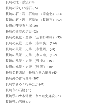
長崎の滝・渓流
(18)
長崎の珍しい標石
(65)
長崎の石・岩・石造物 （県南北）
(33)
長崎の石・岩・石造物 （長崎市）
(92)
長崎の藩境石と塚
(29)
長崎の西空の夕日
(93)
長崎の風景・史跡 （三和野母崎）
(75)
長崎の風景・史跡 （市中央）
(124)
長崎の風景・史跡 （市北西）
(74)
長崎の風景・史跡 （市東南）
(122)
長崎の風景・史跡 （県 北）
(153)
長崎の風景・史跡 （県 南）
(154)
長崎名勝図絵・長崎八景の風景
(49)
長崎外の古写真考
(397)
長崎学さるく行事ほか
(41)
長崎市の石橋
(70)
長崎県の土木遺産・市水道史施設
(31)
長崎県の石橋
(77)