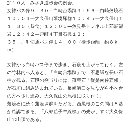
加１０人。みさき道歩会の例会。
女神バス停９：３０—白崎台場跡９：５６—白崎藩境石
１０：０４—大久保山藩境塚群１０：４５—大久保山１
１：３０（昼食）１２：０５—魚見岳トンネル上部展望
岩１２：４２—戸町４丁目石橋１３：
３５—戸町切通バス停１４：００（徒歩距離 約８ｋ
ｍ）
女神から白崎バス停まで歩き、石段を上がって行く。左
の竹林内へ入ると、「白崎台場跡」で、不思議な長い石
柱が残る。石段の突当りには、藩境石「従是南佐嘉領」
が石垣に組み込まれている。長崎港口を見ながら小ヶ倉
の方へ少し進み、大久保山の尾根に取り付く。
藩境石に続く藩境塚群をたどる。西尾根のこの間は８基
が確認できる。「八郎岳子午線標」の先が、すぐ大久保
山の山頂である。