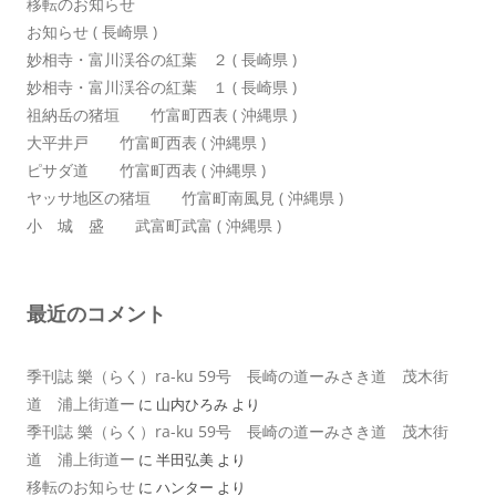
移転のお知らせ
お知らせ ( 長崎県 )
妙相寺・富川渓谷の紅葉 ２ ( 長崎県 )
妙相寺・富川渓谷の紅葉 １ ( 長崎県 )
祖納岳の猪垣 竹富町西表 ( 沖縄県 )
大平井戸 竹富町西表 ( 沖縄県 )
ピサダ道 竹富町西表 ( 沖縄県 )
ヤッサ地区の猪垣 竹富町南風見 ( 沖縄県 )
小 城 盛 武富町武富 ( 沖縄県 )
最近のコメント
季刊誌 樂（らく）ra-ku 59号 長崎の道ーみさき道 茂木街
道 浦上街道ー
に
山内ひろみ
より
季刊誌 樂（らく）ra-ku 59号 長崎の道ーみさき道 茂木街
道 浦上街道ー
に
半田弘美
より
移転のお知らせ
に
ハンター
より