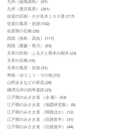
九州（薩南諸島）
(91)
九州（鹿児島県）
(261)
佐賀の巨樹・さが名木１００選
(117)
佐賀の風景・史跡
(102)
佐賀県の石橋
(26)
四国（徳島・高知）
(117)
四国（愛媛・香川）
(63)
天草の巨樹・ふるさと熊本の樹木
(23)
天草の石橋
(10)
天草の風景・史跡
(31)
寄稿・ゆうこう・その他
(72)
山野歩きなどの草花
(28)
橘湾沿岸の戦争遺跡
(25)
江戸期のみさき道 （全 般）
(63)
江戸期のみさき道 （地図研究集）
(8)
江戸期のみさき道 （帰路ほか）
(12)
江戸期のみさき道 （往路前半）
(31)
江戸期のみさき道 （往路後半）
(44)