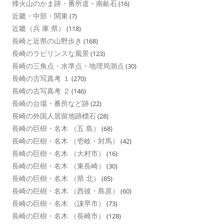
烽火山のかま跡・番所道・南畝石
(16)
近畿・中部・関東
(7)
近畿（兵 庫 県）
(118)
長崎と近県の山野歩き
(168)
長崎のラビリンスな風景
(123)
長崎の三角点・水準点・地理局測点
(30)
長崎の古写真考 １
(270)
長崎の古写真考 ２
(146)
長崎の台場・番所など跡
(22)
長崎の外国人居留地跡標石
(28)
長崎の巨樹・名木 （五 島）
(68)
長崎の巨樹・名木 （壱岐・対馬）
(42)
長崎の巨樹・名木 （大村市）
(16)
長崎の巨樹・名木 （東長崎）
(30)
長崎の巨樹・名木 （県 北）
(85)
長崎の巨樹・名木 （西彼・島原）
(60)
長崎の巨樹・名木 （諌早市）
(73)
長崎の巨樹・名木 （長崎市）
(128)