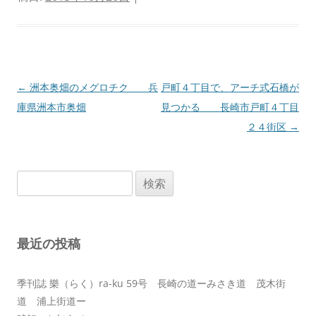
投
←
洲本奥畑のメグロチク 兵
戸町４丁目で、アーチ式石橋が
稿
庫県洲本市奥畑
見つかる 長崎市戸町４丁目
ナ
２４街区
→
ビ
ゲ
検
ー
索:
シ
ョ
最近の投稿
ン
季刊誌 樂（らく）ra-ku 59号 長崎の道ーみさき道 茂木街
道 浦上街道ー