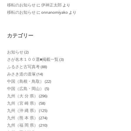
移転のお知らせ
伊神正太郎
に
より
移転のお知らせ
に
onnanomiyako
より
カテゴリー
お知らせ
(2)
さが名木１００選■掲載一覧
(3)
ふるさと古写真考
(88)
みさき道の道塚
(14)
中国（島根・鳥取）
(22)
中国（広島・岡山）
(5)
九州（大 分 県）
(296)
九州（宮 崎 県）
(58)
九州（沖 縄 県）
(125)
九州（熊 本 県）
(274)
九州（福 岡 県）
(210)