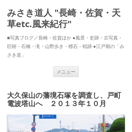
みさき道人 "長崎・佐賀・天
草etc.風来紀行"
■写真ブログ／長崎・佐賀ほか ●風景・史跡・古写真・
巨樹・石橋・滝・山野歩き・標石・戦跡 ●江戸期の「み
さき道」
コ
メニュー
ン
テ
ン
ツ
へ
大久保山の藩境石塚を調査し、戸町
ス
キ
電波塔山へ ２０１３年１０月
ッ
プ