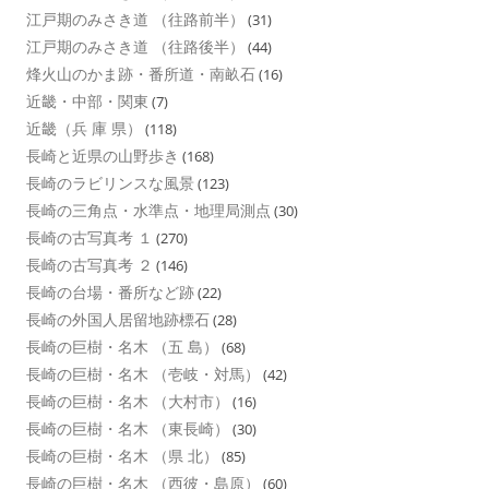
江戸期のみさき道 （往路前半）
(31)
江戸期のみさき道 （往路後半）
(44)
烽火山のかま跡・番所道・南畝石
(16)
近畿・中部・関東
(7)
近畿（兵 庫 県）
(118)
長崎と近県の山野歩き
(168)
長崎のラビリンスな風景
(123)
長崎の三角点・水準点・地理局測点
(30)
長崎の古写真考 １
(270)
長崎の古写真考 ２
(146)
長崎の台場・番所など跡
(22)
長崎の外国人居留地跡標石
(28)
長崎の巨樹・名木 （五 島）
(68)
長崎の巨樹・名木 （壱岐・対馬）
(42)
長崎の巨樹・名木 （大村市）
(16)
長崎の巨樹・名木 （東長崎）
(30)
長崎の巨樹・名木 （県 北）
(85)
長崎の巨樹・名木 （西彼・島原）
(60)