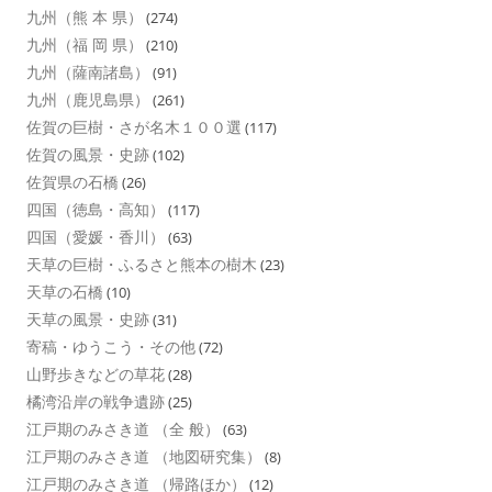
九州（熊 本 県）
(274)
九州（福 岡 県）
(210)
九州（薩南諸島）
(91)
九州（鹿児島県）
(261)
佐賀の巨樹・さが名木１００選
(117)
佐賀の風景・史跡
(102)
佐賀県の石橋
(26)
四国（徳島・高知）
(117)
四国（愛媛・香川）
(63)
天草の巨樹・ふるさと熊本の樹木
(23)
天草の石橋
(10)
天草の風景・史跡
(31)
寄稿・ゆうこう・その他
(72)
山野歩きなどの草花
(28)
橘湾沿岸の戦争遺跡
(25)
江戸期のみさき道 （全 般）
(63)
江戸期のみさき道 （地図研究集）
(8)
江戸期のみさき道 （帰路ほか）
(12)