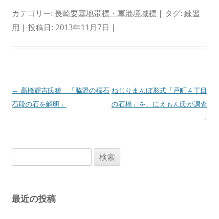
カテゴリー:
長崎要塞地帯標・軍港境域標
| タグ:
練習
用
| 投稿日:
2013年11月7日
|
投
←
高橋輝吉氏稿 「脇野の標石
ねじりまんぼ形式「戸町４丁目
稿
石段の石を解明」
の石橋」を、にえもん氏が調査
ナ
→
ビ
ゲ
検
ー
索:
シ
ョ
最近の投稿
ン