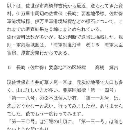
以下は、佐世保市高橋輝吉氏から最近、送られてきた資
料。伊万里市周辺の佐世保（長崎）要塞地帯標、佐世保
軍港境域標、伊万里軍港境域標などの標石について、こ
れまでの調査結果を５編にまとめられている。
添付資料は数が多いが、私の判断で適当に掲載した。規
則・軍港境域図は、「海軍制度沿革 巻１５ 海軍大臣
官房」原書房発行からである。
５ 長崎（佐世保）要塞地帯の区域標 高橋 輝吉
現佐世保市吉井町草ノ尾一帯は、元炭鉱地帯で人口も多
く、山に詳しい方が多い。要塞区域標「第一一四号」
「第一一八号」の２本は個人所有。「第一一九号」は、
先月どうかなーと思い、行ってみましたが、ありません
でした。後でもう一度行ってみます。
「第一三〇号」は江迎の山頂に。「第一三一号」は道も
ないような所にあり。