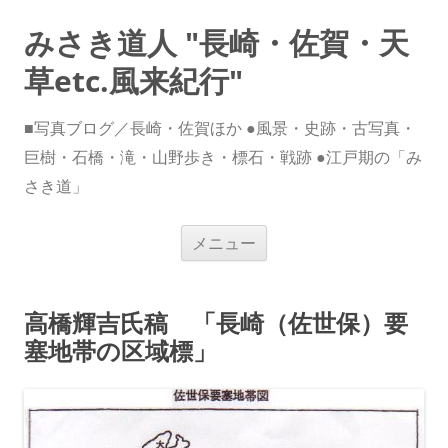
みさき道人 "長崎・佐賀・天
草etc.風来紀行"
■写真ブログ／長崎・佐賀ほか ●風景・史跡・古写真・
巨樹・石橋・滝・山野歩き・標石・戦跡 ●江戸期の「み
さき道」
コ
メニュー
ン
テ
ン
ツ
へ
高橋輝吉氏稿 「長崎（佐世保）要
ス
キ
塞地帯の区域標」
ッ
プ