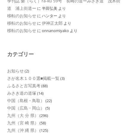
季刊誌 樂（らく）ra-ku 59号 長崎の道ーみさき道 茂木街
道 浦上街道ー
に
半田弘美
より
移転のお知らせ
に
ハンター
より
移転のお知らせ
伊神正太郎
に
より
移転のお知らせ
に
onnanomiyako
より
カテゴリー
お知らせ
(2)
さが名木１００選■掲載一覧
(3)
ふるさと古写真考
(88)
みさき道の道塚
(14)
中国（島根・鳥取）
(22)
中国（広島・岡山）
(5)
九州（大 分 県）
(296)
九州（宮 崎 県）
(58)
九州（沖 縄 県）
(125)