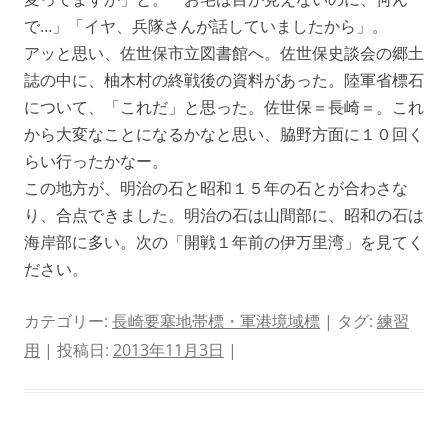
で…」「イヤ、兵隊さんが話していましたから」。
アッと思い、佐世保市立図書館へ。佐世保史談会の郷土
誌の中に、柚木村の終戦後の資料があった。陸軍省標石
について、「これだ」と思った。佐世保＝長崎＝。これ
から大変なことになるかなと思い、脇野方面に１０回く
らい行ったかなー。
この地方が、明治の石と昭和１５年の石とが合わさな
り、合点できました。明治の石は山間部に、昭和の石は
海岸部に多い。次の「開戦１年前の伊万里湾」を見てく
ださい。
カテゴリー:
長崎要塞地帯標・軍港境域標
| タグ:
練習
用
| 投稿日:
2013年11月3日
|