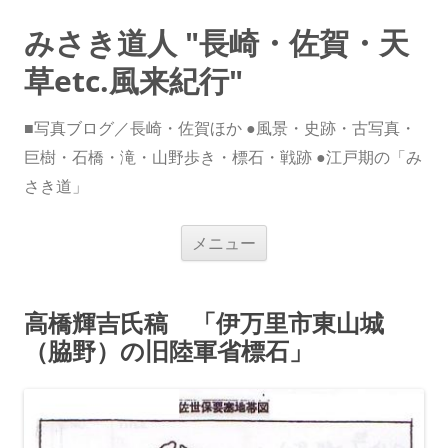
みさき道人 "長崎・佐賀・天
草etc.風来紀行"
■写真ブログ／長崎・佐賀ほか ●風景・史跡・古写真・
巨樹・石橋・滝・山野歩き・標石・戦跡 ●江戸期の「み
さき道」
コ
メニュー
ン
テ
ン
ツ
へ
高橋輝吉氏稿 「伊万里市東山城
ス
キ
（脇野）の旧陸軍省標石」
ッ
プ