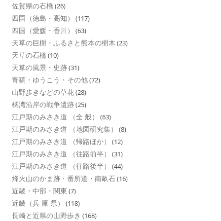
佐賀県の石橋
(26)
四国（徳島・高知）
(117)
四国（愛媛・香川）
(63)
天草の巨樹・ふるさと熊本の樹木
(23)
天草の石橋
(10)
天草の風景・史跡
(31)
寄稿・ゆうこう・その他
(72)
山野歩きなどの草花
(28)
橘湾沿岸の戦争遺跡
(25)
江戸期のみさき道 （全 般）
(63)
江戸期のみさき道 （地図研究集）
(8)
江戸期のみさき道 （帰路ほか）
(12)
江戸期のみさき道 （往路前半）
(31)
江戸期のみさき道 （往路後半）
(44)
烽火山のかま跡・番所道・南畝石
(16)
近畿・中部・関東
(7)
近畿（兵 庫 県）
(118)
長崎と近県の山野歩き
(168)