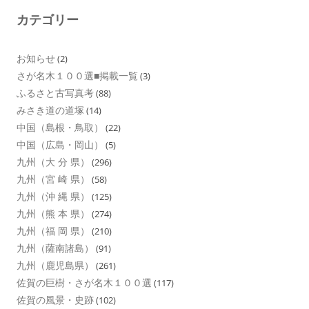
カテゴリー
お知らせ
(2)
さが名木１００選■掲載一覧
(3)
ふるさと古写真考
(88)
みさき道の道塚
(14)
中国（島根・鳥取）
(22)
中国（広島・岡山）
(5)
九州（大 分 県）
(296)
九州（宮 崎 県）
(58)
九州（沖 縄 県）
(125)
九州（熊 本 県）
(274)
九州（福 岡 県）
(210)
九州（薩南諸島）
(91)
九州（鹿児島県）
(261)
佐賀の巨樹・さが名木１００選
(117)
佐賀の風景・史跡
(102)