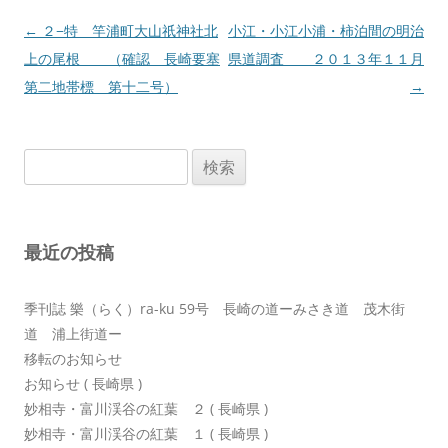
投
←
２−特 竿浦町大山祇神社北
小江・小江小浦・柿泊間の明治
稿
上の尾根 （確認 長崎要塞
県道調査 ２０１３年１１月
ナ
第二地帯標 第十二号）
→
ビ
ゲ
検
ー
索:
シ
ョ
最近の投稿
ン
季刊誌 樂（らく）ra-ku 59号 長崎の道ーみさき道 茂木街
道 浦上街道ー
移転のお知らせ
お知らせ ( 長崎県 )
妙相寺・富川渓谷の紅葉 ２ ( 長崎県 )
妙相寺・富川渓谷の紅葉 １ ( 長崎県 )