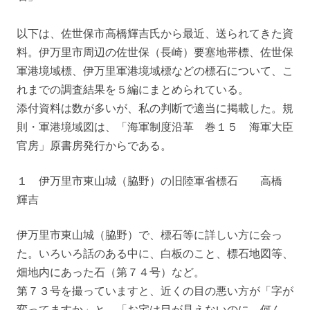
以下は、佐世保市高橋輝吉氏から最近、送られてきた資
料。伊万里市周辺の佐世保（長崎）要塞地帯標、佐世保
軍港境域標、伊万里軍港境域標などの標石について、こ
れまでの調査結果を５編にまとめられている。
添付資料は数が多いが、私の判断で適当に掲載した。規
則・軍港境域図は、「海軍制度沿革 巻１５ 海軍大臣
官房」原書房発行からである。
１ 伊万里市東山城（脇野）の旧陸軍省標石 高橋
輝吉
伊万里市東山城（脇野）で、標石等に詳しい方に会っ
た。いろいろ話のある中に、白板のこと、標石地図等、
畑地内にあった石（第７４号）など。
第７３号を撮っていますと、近くの目の悪い方が「字が
変ってますか」と。「お宅は目が見えないのに、何ん