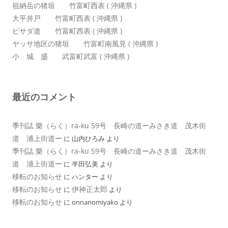
祖納岳の猪垣 竹富町西表 ( 沖縄県 )
大平井戸 竹富町西表 ( 沖縄県 )
ピサダ道 竹富町西表 ( 沖縄県 )
ヤッサ地区の猪垣 竹富町南風見 ( 沖縄県 )
小 城 盛 武富町武富 ( 沖縄県 )
最近のコメント
季刊誌 樂（らく）ra-ku 59号 長崎の道ーみさき道 茂木街
道 浦上街道ー
に
山内ひろみ
より
季刊誌 樂（らく）ra-ku 59号 長崎の道ーみさき道 茂木街
道 浦上街道ー
に
半田弘美
より
移転のお知らせ
に
ハンター
より
移転のお知らせ
伊神正太郎
に
より
移転のお知らせ
に
onnanomiyako
より