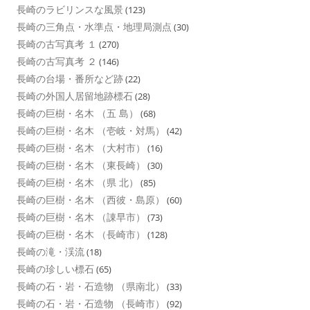
長崎のラビリンスな風景
(123)
長崎の三角点・水準点・地理局測点
(30)
長崎の古写真考 １
(270)
長崎の古写真考 ２
(146)
長崎の台場・番所など跡
(22)
長崎の外国人居留地跡標石
(28)
長崎の巨樹・名木 （五 島）
(68)
長崎の巨樹・名木 （壱岐・対馬）
(42)
長崎の巨樹・名木 （大村市）
(16)
長崎の巨樹・名木 （東長崎）
(30)
長崎の巨樹・名木 （県 北）
(85)
長崎の巨樹・名木 （西彼・島原）
(60)
長崎の巨樹・名木 （諌早市）
(73)
長崎の巨樹・名木 （長崎市）
(128)
長崎の滝・渓流
(18)
長崎の珍しい標石
(65)
長崎の石・岩・石造物 （県南北）
(33)
長崎の石・岩・石造物 （長崎市）
(92)