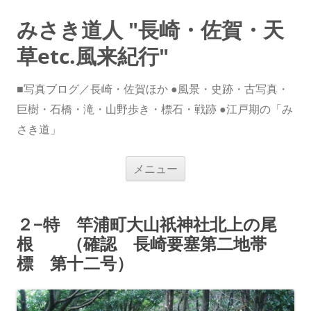
みさき道人 "長崎・佐賀・天
草etc.風来紀行"
■写真ブログ／長崎・佐賀ほか ●風景・史跡・古写真・
巨樹・石橋・滝・山野歩き・標石・戦跡 ●江戸期の「み
さき道」
コ
メニュー
ン
テ
ン
ツ
へ
２−特 竿浦町大山祇神社北上の尾
ス
キ
根 （確認 長崎要塞第二地帯
ッ
プ
標 第十二号）