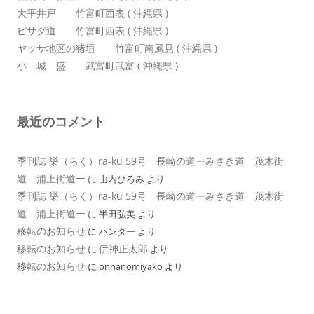
大平井戸 竹富町西表 ( 沖縄県 )
ピサダ道 竹富町西表 ( 沖縄県 )
ヤッサ地区の猪垣 竹富町南風見 ( 沖縄県 )
小 城 盛 武富町武富 ( 沖縄県 )
最近のコメント
季刊誌 樂（らく）ra-ku 59号 長崎の道ーみさき道 茂木街
道 浦上街道ー
に
山内ひろみ
より
季刊誌 樂（らく）ra-ku 59号 長崎の道ーみさき道 茂木街
道 浦上街道ー
に
半田弘美
より
移転のお知らせ
に
ハンター
より
移転のお知らせ
伊神正太郎
に
より
移転のお知らせ
に
onnanomiyako
より