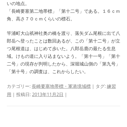
いの地点。
「長崎要塞第二地帯標」「第十二号」である。１６ｃｍ
角、高さ７０ｃｍくらいの標石。
竿浦町大山祇神社奥の橋を渡り、落矢ダム尾根に出て八
郎岳へ登ったことは数回あるが、この「第十二号」が立
つ尾根道は、はじめて歩いた。八郎岳鹿の最たる生息
域。けもの道に入り込まないよう。「第十一号」「第十
二号」の現存が判明したから、深堀城山側の「第九号」
「第十号」の調査は、これからしたい。
カテゴリー:
長崎要塞地帯標・軍港境域標
| タグ:
練習
用
| 投稿日:
2013年11月2日
|