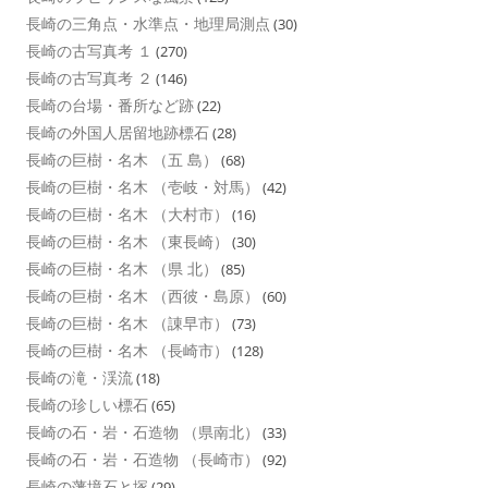
長崎の三角点・水準点・地理局測点
(30)
長崎の古写真考 １
(270)
長崎の古写真考 ２
(146)
長崎の台場・番所など跡
(22)
長崎の外国人居留地跡標石
(28)
長崎の巨樹・名木 （五 島）
(68)
長崎の巨樹・名木 （壱岐・対馬）
(42)
長崎の巨樹・名木 （大村市）
(16)
長崎の巨樹・名木 （東長崎）
(30)
長崎の巨樹・名木 （県 北）
(85)
長崎の巨樹・名木 （西彼・島原）
(60)
長崎の巨樹・名木 （諌早市）
(73)
長崎の巨樹・名木 （長崎市）
(128)
長崎の滝・渓流
(18)
長崎の珍しい標石
(65)
長崎の石・岩・石造物 （県南北）
(33)
長崎の石・岩・石造物 （長崎市）
(92)
長崎の藩境石と塚
(29)