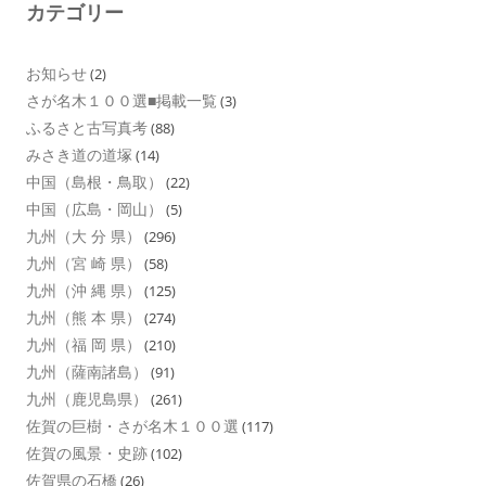
カテゴリー
お知らせ
(2)
さが名木１００選■掲載一覧
(3)
ふるさと古写真考
(88)
みさき道の道塚
(14)
中国（島根・鳥取）
(22)
中国（広島・岡山）
(5)
九州（大 分 県）
(296)
九州（宮 崎 県）
(58)
九州（沖 縄 県）
(125)
九州（熊 本 県）
(274)
九州（福 岡 県）
(210)
九州（薩南諸島）
(91)
九州（鹿児島県）
(261)
佐賀の巨樹・さが名木１００選
(117)
佐賀の風景・史跡
(102)
佐賀県の石橋
(26)