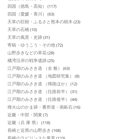
四国（徳島・高知）
(117)
四国（愛媛・香川）
(63)
天草の巨樹・ふるさと熊本の樹木
(23)
天草の石橋
(10)
天草の風景・史跡
(31)
寄稿・ゆうこう・その他
(72)
山野歩きなどの草花
(28)
橘湾沿岸の戦争遺跡
(25)
江戸期のみさき道 （全 般）
(63)
江戸期のみさき道 （地図研究集）
(8)
江戸期のみさき道 （帰路ほか）
(12)
江戸期のみさき道 （往路前半）
(31)
江戸期のみさき道 （往路後半）
(44)
烽火山のかま跡・番所道・南畝石
(16)
近畿・中部・関東
(7)
近畿（兵 庫 県）
(118)
長崎と近県の山野歩き
(168)
長崎のラビリンスな風景
(123)