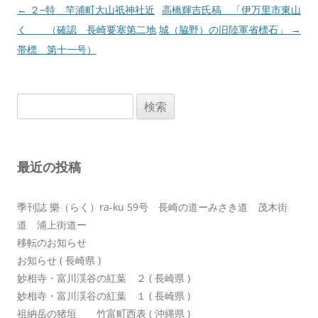
投
←
２−特 竿浦町大山祇神社近
高橋輝吉氏稿 「伊万里市東山
稿
く （確認 長崎要塞第二地
城（脇野）の旧陸軍省標石」
→
ナ
帯標 第十一号）
ビ
ゲ
検
ー
索:
シ
ョ
最近の投稿
ン
季刊誌 樂（らく）ra-ku 59号 長崎の道ーみさき道 茂木街
道 浦上街道ー
移転のお知らせ
お知らせ ( 長崎県 )
妙相寺・富川渓谷の紅葉 ２ ( 長崎県 )
妙相寺・富川渓谷の紅葉 １ ( 長崎県 )
祖納岳の猪垣 竹富町西表 ( 沖縄県 )