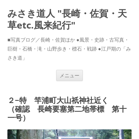
みさき道人 "長崎・佐賀・天
草etc.風来紀行"
■写真ブログ／長崎・佐賀ほか ●風景・史跡・古写真・
巨樹・石橋・滝・山野歩き・標石・戦跡 ●江戸期の「み
さき道」
コ
メニュー
ン
テ
ン
ツ
へ
２−特 竿浦町大山祇神社近く
ス
キ
（確認 長崎要塞第二地帯標 第十
ッ
プ
一号）