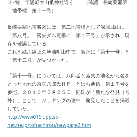
２−特 竿浦町大山祇神社近く （確認 長崎要塞第
二地帯標 第十一号）
長崎要塞地帯略図には、第二地帯標として深堀城山に
「第八号」、落矢ダム尾根に「第十三号」が示され、現
存を確認している。
これを結ぶ線上の竿浦町山中で、新たに「第十一号」と
「第十二号」が見つかった。
「第十一号」については、八郎岳と落矢の地名から名を
とった地元の落矢八郎氏ＨＰ「とはち通信」第１７号を
参照。２０１３年５月２５日、同氏が「新たな発見（号
外）」として、ジョギングの途中、発見したことを掲載
していた。
http://www016.upp.so-
net.ne.jp/tohachirou/newpage2.htm