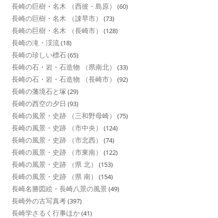
長崎の巨樹・名木 （西彼・島原）
(60)
長崎の巨樹・名木 （諌早市）
(73)
長崎の巨樹・名木 （長崎市）
(128)
長崎の滝・渓流
(18)
長崎の珍しい標石
(65)
長崎の石・岩・石造物 （県南北）
(33)
長崎の石・岩・石造物 （長崎市）
(92)
長崎の藩境石と塚
(29)
長崎の西空の夕日
(93)
長崎の風景・史跡 （三和野母崎）
(75)
長崎の風景・史跡 （市中央）
(124)
長崎の風景・史跡 （市北西）
(74)
長崎の風景・史跡 （市東南）
(122)
長崎の風景・史跡 （県 北）
(153)
長崎の風景・史跡 （県 南）
(154)
長崎名勝図絵・長崎八景の風景
(49)
長崎外の古写真考
(397)
長崎学さるく行事ほか
(41)