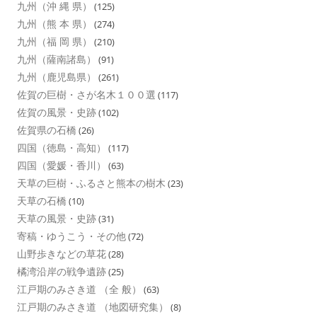
九州（沖 縄 県）
(125)
九州（熊 本 県）
(274)
九州（福 岡 県）
(210)
九州（薩南諸島）
(91)
九州（鹿児島県）
(261)
佐賀の巨樹・さが名木１００選
(117)
佐賀の風景・史跡
(102)
佐賀県の石橋
(26)
四国（徳島・高知）
(117)
四国（愛媛・香川）
(63)
天草の巨樹・ふるさと熊本の樹木
(23)
天草の石橋
(10)
天草の風景・史跡
(31)
寄稿・ゆうこう・その他
(72)
山野歩きなどの草花
(28)
橘湾沿岸の戦争遺跡
(25)
江戸期のみさき道 （全 般）
(63)
江戸期のみさき道 （地図研究集）
(8)