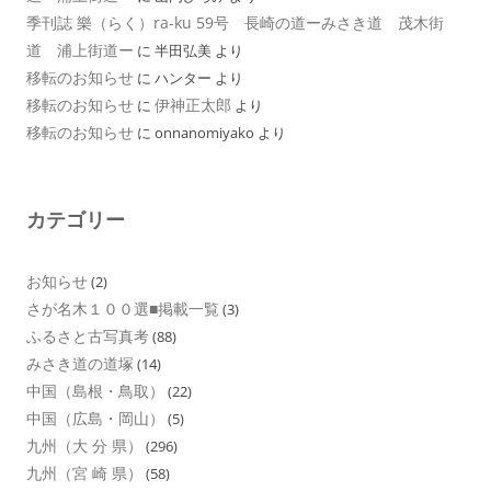
季刊誌 樂（らく）ra-ku 59号 長崎の道ーみさき道 茂木街
道 浦上街道ー
に
半田弘美
より
移転のお知らせ
に
ハンター
より
移転のお知らせ
伊神正太郎
に
より
移転のお知らせ
に
onnanomiyako
より
カテゴリー
お知らせ
(2)
さが名木１００選■掲載一覧
(3)
ふるさと古写真考
(88)
みさき道の道塚
(14)
中国（島根・鳥取）
(22)
中国（広島・岡山）
(5)
九州（大 分 県）
(296)
九州（宮 崎 県）
(58)