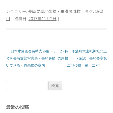
カテゴリー:
長崎要塞地帯標・軍港境域標
| タグ:
練習
用
| 投稿日:
2013年11月2日
|
投
←
日本水彩画会長崎支部展・Ｊ
２−特 竿浦町大山祇神社北上
稿
ＲＰ長崎支部写真展・長崎を描
の尾根 （確認 長崎要塞第
ナ
いてさるく原画展の案内
二地帯標 第十二号）
→
ビ
ゲ
検
ー
索:
シ
ョ
最近の投稿
ン