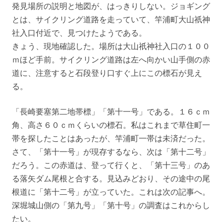
発見場所の説明と地図が、はっきりしない。ジョギング
とは、サイクリング道路を走っていて、竿浦町大山祇神
社入口付近で、見つけたようである。
きょう、現地確認した。場所は大山祇神社入口の１００
ｍほど手前。サイクリング道路は左へ向かい山手側の赤
道に、注意すると石段登り口すぐ上にこの標石が見え
る。
「長崎要塞第二地帯標」「第十一号」である。１６ｃｍ
角、高さ６０ｃｍくらいの標石。私はこれまで草住町一
帯を探したことはあったが、竿浦町一帯は未済だった。
さて、「第十一号」が現存するなら、次は「第十二号」
だろう。この赤道は、登って行くと、「第十三号」のあ
る落矢ダム尾根と合する。見込みどおり、その途中の尾
根道に「第十二号」が立っていた。これは次の記事へ。
深堀城山側の「第九号」「第十号」の調査はこれからし
たい。