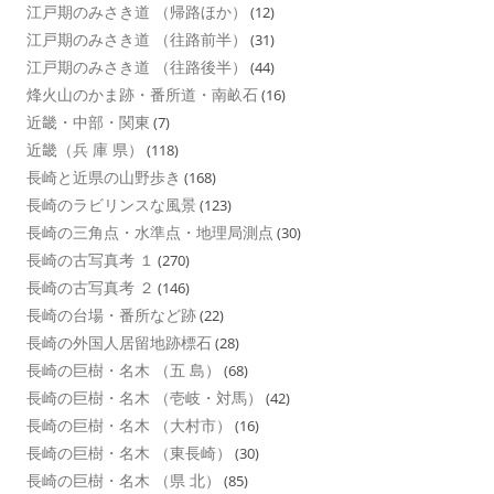
江戸期のみさき道 （帰路ほか）
(12)
江戸期のみさき道 （往路前半）
(31)
江戸期のみさき道 （往路後半）
(44)
烽火山のかま跡・番所道・南畝石
(16)
近畿・中部・関東
(7)
近畿（兵 庫 県）
(118)
長崎と近県の山野歩き
(168)
長崎のラビリンスな風景
(123)
長崎の三角点・水準点・地理局測点
(30)
長崎の古写真考 １
(270)
長崎の古写真考 ２
(146)
長崎の台場・番所など跡
(22)
長崎の外国人居留地跡標石
(28)
長崎の巨樹・名木 （五 島）
(68)
長崎の巨樹・名木 （壱岐・対馬）
(42)
長崎の巨樹・名木 （大村市）
(16)
長崎の巨樹・名木 （東長崎）
(30)
長崎の巨樹・名木 （県 北）
(85)