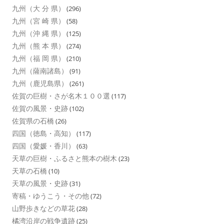
九州（大 分 県）
(296)
九州（宮 崎 県）
(58)
九州（沖 縄 県）
(125)
九州（熊 本 県）
(274)
九州（福 岡 県）
(210)
九州（薩南諸島）
(91)
九州（鹿児島県）
(261)
佐賀の巨樹・さが名木１００選
(117)
佐賀の風景・史跡
(102)
佐賀県の石橋
(26)
四国（徳島・高知）
(117)
四国（愛媛・香川）
(63)
天草の巨樹・ふるさと熊本の樹木
(23)
天草の石橋
(10)
天草の風景・史跡
(31)
寄稿・ゆうこう・その他
(72)
山野歩きなどの草花
(28)
橘湾沿岸の戦争遺跡
(25)