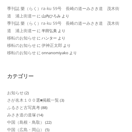
季刊誌 樂（らく）ra-ku 59号 長崎の道ーみさき道 茂木街
道 浦上街道ー
に
山内ひろみ
より
季刊誌 樂（らく）ra-ku 59号 長崎の道ーみさき道 茂木街
道 浦上街道ー
に
半田弘美
より
移転のお知らせ
に
ハンター
より
移転のお知らせ
伊神正太郎
に
より
移転のお知らせ
に
onnanomiyako
より
カテゴリー
お知らせ
(2)
さが名木１００選■掲載一覧
(3)
ふるさと古写真考
(88)
みさき道の道塚
(14)
中国（島根・鳥取）
(22)
中国（広島・岡山）
(5)