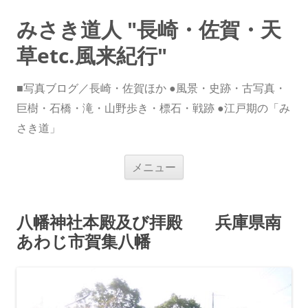
みさき道人 "長崎・佐賀・天
草etc.風来紀行"
■写真ブログ／長崎・佐賀ほか ●風景・史跡・古写真・
巨樹・石橋・滝・山野歩き・標石・戦跡 ●江戸期の「み
さき道」
コ
メニュー
ン
テ
ン
ツ
へ
八幡神社本殿及び拝殿 兵庫県南
ス
キ
あわじ市賀集八幡
ッ
プ