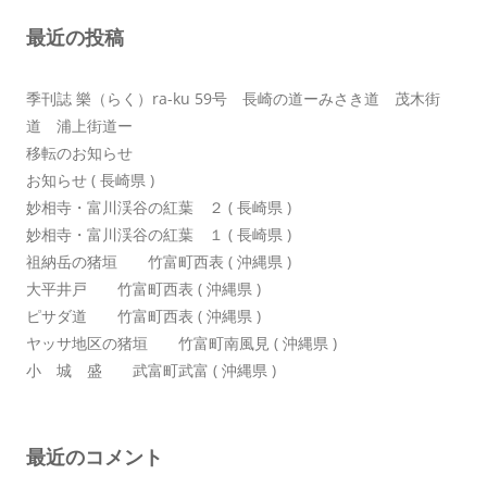
ョ
最近の投稿
ン
季刊誌 樂（らく）ra-ku 59号 長崎の道ーみさき道 茂木街
道 浦上街道ー
移転のお知らせ
お知らせ ( 長崎県 )
妙相寺・富川渓谷の紅葉 ２ ( 長崎県 )
妙相寺・富川渓谷の紅葉 １ ( 長崎県 )
祖納岳の猪垣 竹富町西表 ( 沖縄県 )
大平井戸 竹富町西表 ( 沖縄県 )
ピサダ道 竹富町西表 ( 沖縄県 )
ヤッサ地区の猪垣 竹富町南風見 ( 沖縄県 )
小 城 盛 武富町武富 ( 沖縄県 )
最近のコメント