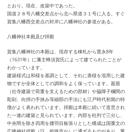
とおり。現在、改築中であった。
国道２８号八幡交差点から北へ県道３１号に入る。すぐ
賀集八幡西交差点の対岸に八幡神社の参道がある。
八幡神社本殿及び拝殿
賀集八幡神社の本殿は、現存する棟札から寛永8年
（1631年）に藩主蜂須賀氏によって建てられたことが
わかっています。
建築様式は和様を基調として、それに唐様を混用した建
物ですが全体としての調和をよく保っています。蟇股
（社寺建築で荷重を支えるための部材）や脇障子欄間の
彫刻、向拝の手挟み等細部の手法にも江戸時代初期の特
徴がよく表われています。拝殿は本殿に続いて造営され
た一連の建築と見られています。内部を柱列で三分し、
中央間を除き四周を腰羽目板張りとした構成は国重文の
広峰神社拝殿（註 姫路市か）に通ずるものがあり、重