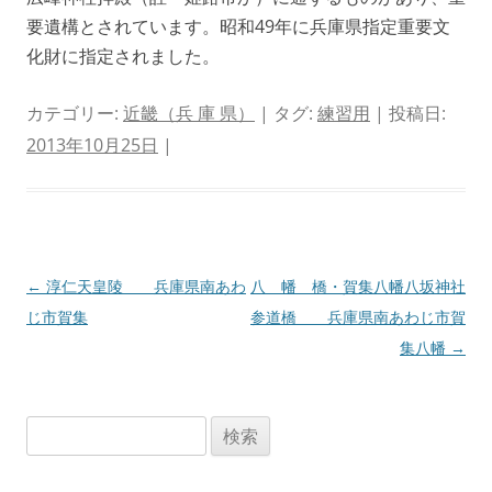
要遺構とされています。昭和49年に兵庫県指定重要文
化財に指定されました。
カテゴリー:
近畿（兵 庫 県）
| タグ:
練習用
| 投稿日:
2013年10月25日
|
投
←
淳仁天皇陵 兵庫県南あわ
八 幡 橋・賀集八幡八坂神社
稿
じ市賀集
参道橋 兵庫県南あわじ市賀
ナ
集八幡
→
ビ
ゲ
検
ー
索:
シ