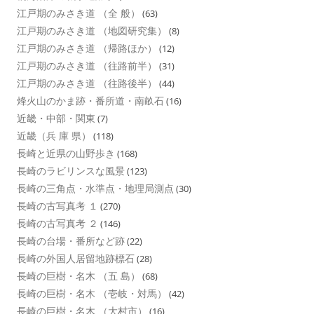
江戸期のみさき道 （全 般）
(63)
江戸期のみさき道 （地図研究集）
(8)
江戸期のみさき道 （帰路ほか）
(12)
江戸期のみさき道 （往路前半）
(31)
江戸期のみさき道 （往路後半）
(44)
烽火山のかま跡・番所道・南畝石
(16)
近畿・中部・関東
(7)
近畿（兵 庫 県）
(118)
長崎と近県の山野歩き
(168)
長崎のラビリンスな風景
(123)
長崎の三角点・水準点・地理局測点
(30)
長崎の古写真考 １
(270)
長崎の古写真考 ２
(146)
長崎の台場・番所など跡
(22)
長崎の外国人居留地跡標石
(28)
長崎の巨樹・名木 （五 島）
(68)
長崎の巨樹・名木 （壱岐・対馬）
(42)
長崎の巨樹・名木 （大村市）
(16)