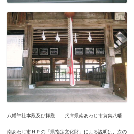
八幡神社本殿及び拝殿 兵庫県南あわじ市賀集八幡
南あわじ市ＨＰの「県指定文化財」による説明は、次の