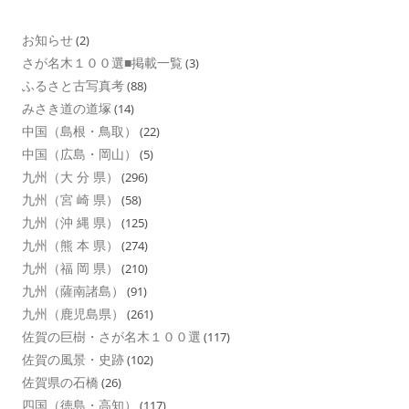
お知らせ
(2)
さが名木１００選■掲載一覧
(3)
ふるさと古写真考
(88)
みさき道の道塚
(14)
中国（島根・鳥取）
(22)
中国（広島・岡山）
(5)
九州（大 分 県）
(296)
九州（宮 崎 県）
(58)
九州（沖 縄 県）
(125)
九州（熊 本 県）
(274)
九州（福 岡 県）
(210)
九州（薩南諸島）
(91)
九州（鹿児島県）
(261)
佐賀の巨樹・さが名木１００選
(117)
佐賀の風景・史跡
(102)
佐賀県の石橋
(26)
四国（徳島・高知）
(117)