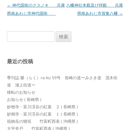
投
←
神代国衙のクスノキ 兵庫
八幡神社本殿及び拝殿 兵庫
稿
県南あわじ市神代国衙
県南あわじ市賀集八幡
→
ナ
ビ
検
ゲ
索:
ー
シ
最近の投稿
ョ
ン
季刊誌 樂（らく）ra-ku 59号 長崎の道ーみさき道 茂木街
道 浦上街道ー
移転のお知らせ
お知らせ ( 長崎県 )
妙相寺・富川渓谷の紅葉 ２ ( 長崎県 )
妙相寺・富川渓谷の紅葉 １ ( 長崎県 )
祖納岳の猪垣 竹富町西表 ( 沖縄県 )
大平井戸 竹富町西表 ( 沖縄県 )