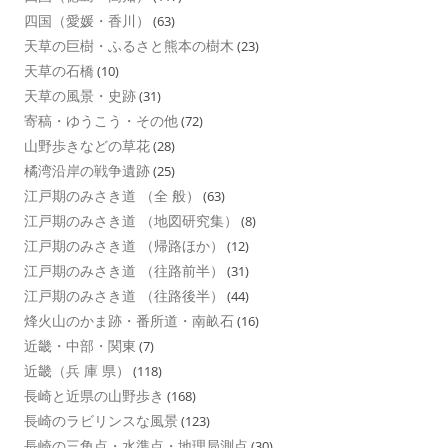
四国（愛媛・香川）
(63)
天草の巨樹・ふるさと熊本の樹木
(23)
天草の石橋
(10)
天草の風景・史跡
(31)
寄稿・ゆうこう・その他
(72)
山野歩きなどの草花
(28)
橘湾沿岸の戦争遺跡
(25)
江戸期のみさき道 （全 般）
(63)
江戸期のみさき道 （地図研究集）
(8)
江戸期のみさき道 （帰路ほか）
(12)
江戸期のみさき道 （往路前半）
(31)
江戸期のみさき道 （往路後半）
(44)
烽火山のかま跡・番所道・南畝石
(16)
近畿・中部・関東
(7)
近畿（兵 庫 県）
(118)
長崎と近県の山野歩き
(168)
長崎のラビリンスな風景
(123)
長崎の三角点・水準点・地理局測点
(30)