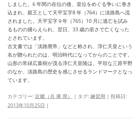
しました。6 年間の在位の後、皇位をめぐる争いに巻き
込まれ、親王として天平宝字8 年（764）に淡路島へ流
されました。天平宝字９年（765）10 月に逃亡を試み
るものの捕らえられ、翌日、33 歳の若さで亡くなった
とされています。
古文書では「淡路廃帝」などと称され、淳仁天皇という
名が贈られたのは、明治時代になってからのことです。
山形の常緑広葉樹が茂る淳仁天皇陵は、平坦な三原平野
のなか、淡路島の歴史を感じさせるランドマークとなっ
ています。
カテゴリー:
近畿（兵 庫 県）
| タグ:
練習用
| 投稿日:
2013年10月25日
|