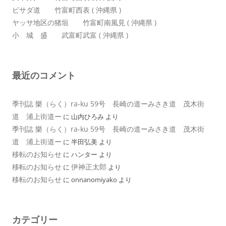
ピサダ道 竹富町西表 ( 沖縄県 )
ヤッサ地区の猪垣 竹富町南風見 ( 沖縄県 )
小 城 盛 武富町武富 ( 沖縄県 )
最近のコメント
季刊誌 樂（らく）ra-ku 59号 長崎の道ーみさき道 茂木街
道 浦上街道ー
に
山内ひろみ
より
季刊誌 樂（らく）ra-ku 59号 長崎の道ーみさき道 茂木街
道 浦上街道ー
に
半田弘美
より
移転のお知らせ
に
ハンター
より
移転のお知らせ
伊神正太郎
に
より
移転のお知らせ
に
onnanomiyako
より
カテゴリー