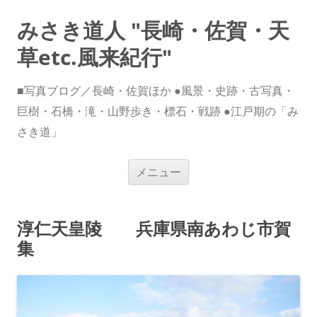
みさき道人 "長崎・佐賀・天
草etc.風来紀行"
■写真ブログ／長崎・佐賀ほか ●風景・史跡・古写真・
巨樹・石橋・滝・山野歩き・標石・戦跡 ●江戸期の「み
さき道」
コ
メニュー
ン
テ
ン
ツ
へ
淳仁天皇陵 兵庫県南あわじ市賀
ス
キ
集
ッ
プ