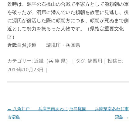
景時は、源平の石橋山の合戦で平家方として源頼朝の軍
を破ったが、洞窟に潜んでいた頼朝を故意に見逃し、後
に源氏が復活した際に頼朝方につき、頼朝が死ぬまで側
近として勢力を振るった人物です。（県指定重要文化
財）
近畿自然歩道 環境庁・兵庫県
カテゴリー:
近畿（兵 庫 県）
| タグ:
練習用
| 投稿日:
2013年10月23日
|
投
←
八角井戸 兵庫県南あわじ
沼島庭園 兵庫県南あわじ市
稿
市沼島
沼島
→
ナ
ビ