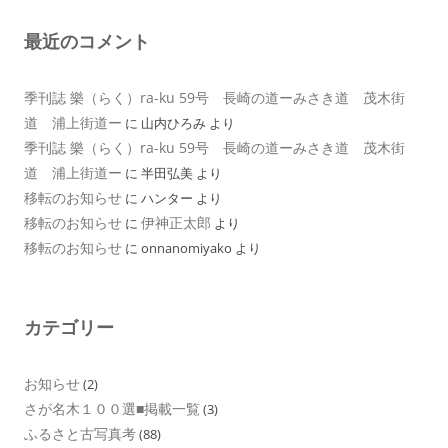
最近のコメント
季刊誌 樂（らく）ra-ku 59号 長崎の道ーみさき道 茂木街
道 浦上街道ー
に
山内ひろみ
より
季刊誌 樂（らく）ra-ku 59号 長崎の道ーみさき道 茂木街
道 浦上街道ー
に
半田弘美
より
移転のお知らせ
に
ハンター
より
移転のお知らせ
伊神正太郎
に
より
移転のお知らせ
に
onnanomiyako
より
カテゴリー
お知らせ
(2)
さが名木１００選■掲載一覧
(3)
ふるさと古写真考
(88)