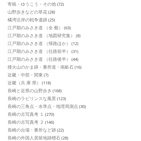
寄稿・ゆうこう・その他
(72)
山野歩きなどの草花
(28)
橘湾沿岸の戦争遺跡
(25)
江戸期のみさき道 （全 般）
(63)
江戸期のみさき道 （地図研究集）
(8)
江戸期のみさき道 （帰路ほか）
(12)
江戸期のみさき道 （往路前半）
(31)
江戸期のみさき道 （往路後半）
(44)
烽火山のかま跡・番所道・南畝石
(16)
近畿・中部・関東
(7)
近畿（兵 庫 県）
(118)
長崎と近県の山野歩き
(168)
長崎のラビリンスな風景
(123)
長崎の三角点・水準点・地理局測点
(30)
長崎の古写真考 １
(270)
長崎の古写真考 ２
(146)
長崎の台場・番所など跡
(22)
長崎の外国人居留地跡標石
(28)