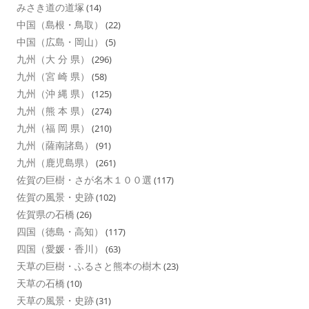
みさき道の道塚
(14)
中国（島根・鳥取）
(22)
中国（広島・岡山）
(5)
九州（大 分 県）
(296)
九州（宮 崎 県）
(58)
九州（沖 縄 県）
(125)
九州（熊 本 県）
(274)
九州（福 岡 県）
(210)
九州（薩南諸島）
(91)
九州（鹿児島県）
(261)
佐賀の巨樹・さが名木１００選
(117)
佐賀の風景・史跡
(102)
佐賀県の石橋
(26)
四国（徳島・高知）
(117)
四国（愛媛・香川）
(63)
天草の巨樹・ふるさと熊本の樹木
(23)
天草の石橋
(10)
天草の風景・史跡
(31)