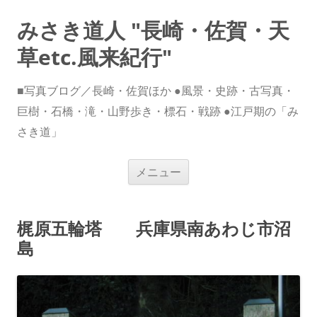
みさき道人 "長崎・佐賀・天
草etc.風来紀行"
■写真ブログ／長崎・佐賀ほか ●風景・史跡・古写真・
巨樹・石橋・滝・山野歩き・標石・戦跡 ●江戸期の「み
さき道」
コ
メニュー
ン
テ
ン
ツ
へ
梶原五輪塔 兵庫県南あわじ市沼
ス
キ
島
ッ
プ