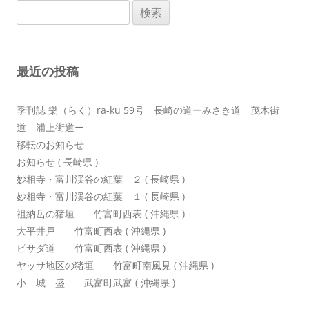
検
ゲ
索:
ー
シ
最近の投稿
ョ
ン
季刊誌 樂（らく）ra-ku 59号 長崎の道ーみさき道 茂木街
道 浦上街道ー
移転のお知らせ
お知らせ ( 長崎県 )
妙相寺・富川渓谷の紅葉 ２ ( 長崎県 )
妙相寺・富川渓谷の紅葉 １ ( 長崎県 )
祖納岳の猪垣 竹富町西表 ( 沖縄県 )
大平井戸 竹富町西表 ( 沖縄県 )
ピサダ道 竹富町西表 ( 沖縄県 )
ヤッサ地区の猪垣 竹富町南風見 ( 沖縄県 )
小 城 盛 武富町武富 ( 沖縄県 )