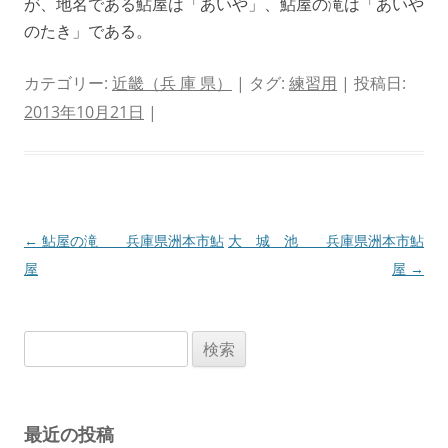
が、地名である鮎屋は「あいや」、鮎屋の滝は「あいや
のたき」である。
カテゴリー:
近畿（兵 庫 県）
| タグ:
練習用
| 投稿日:
2013年10月21日
|
投
←
鮎屋の滝 兵庫県洲本市鮎
大 城 池 兵庫県洲本市鮎
稿
屋
屋
→
ナ
ビ
検
ゲ
索:
ー
シ
最近の投稿
ョ