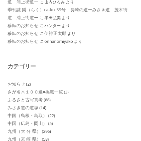
道 浦上街道ー
に
山内ひろみ
より
季刊誌 樂（らく）ra-ku 59号 長崎の道ーみさき道 茂木街
道 浦上街道ー
に
半田弘美
より
移転のお知らせ
に
ハンター
より
移転のお知らせ
伊神正太郎
に
より
移転のお知らせ
に
onnanomiyako
より
カテゴリー
お知らせ
(2)
さが名木１００選■掲載一覧
(3)
ふるさと古写真考
(88)
みさき道の道塚
(14)
中国（島根・鳥取）
(22)
中国（広島・岡山）
(5)
九州（大 分 県）
(296)
九州（宮 崎 県）
(58)