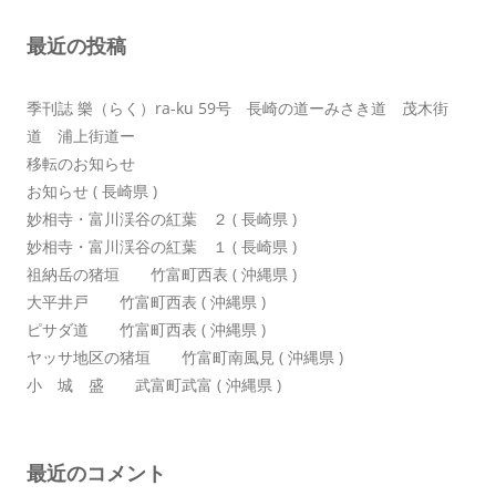
シ
最近の投稿
ョ
ン
季刊誌 樂（らく）ra-ku 59号 長崎の道ーみさき道 茂木街
道 浦上街道ー
移転のお知らせ
お知らせ ( 長崎県 )
妙相寺・富川渓谷の紅葉 ２ ( 長崎県 )
妙相寺・富川渓谷の紅葉 １ ( 長崎県 )
祖納岳の猪垣 竹富町西表 ( 沖縄県 )
大平井戸 竹富町西表 ( 沖縄県 )
ピサダ道 竹富町西表 ( 沖縄県 )
ヤッサ地区の猪垣 竹富町南風見 ( 沖縄県 )
小 城 盛 武富町武富 ( 沖縄県 )
最近のコメント