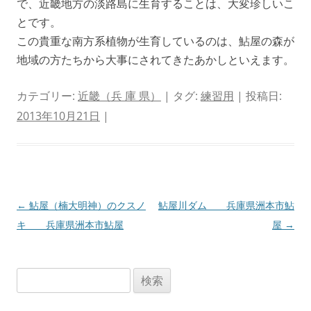
で、近畿地方の淡路島に生育することは、大変珍しいこ
とです。
この貴重な南方系植物が生育しているのは、鮎屋の森が
地域の方たちから大事にされてきたあかしといえます。
カテゴリー:
近畿（兵 庫 県）
| タグ:
練習用
| 投稿日:
2013年10月21日
|
投
←
鮎屋（楠大明神）のクスノ
鮎屋川ダム 兵庫県洲本市鮎
稿
キ 兵庫県洲本市鮎屋
屋
→
ナ
ビ
検
ゲ
索:
ー