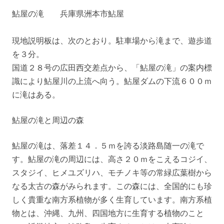
鮎屋の滝 兵庫県洲本市鮎屋
現地説明板は、次のとおり。駐車場から滝まで、遊歩道
を３分。
国道２８号の広田西交差点から、「鮎屋の滝」の案内標
識により鮎屋川の上流へ向う。鮎屋ダムの下流６００ｍ
に滝はある。
鮎屋の滝と周辺の森
鮎屋の滝は、落差１４．５ｍを誇る淡路島随一の滝で
す。鮎屋の滝の周辺には、高さ２０ｍをこえるコジイ、
スタジイ、ヒメユズリハ、モチノキ等の常緑広葉樹から
なる太古の森がみられます。この森には、全国的にも珍
しく貴重な南方系植物が多く生育しています。南方系植
物とは、沖縄、九州、四国地方に生育する植物のこと