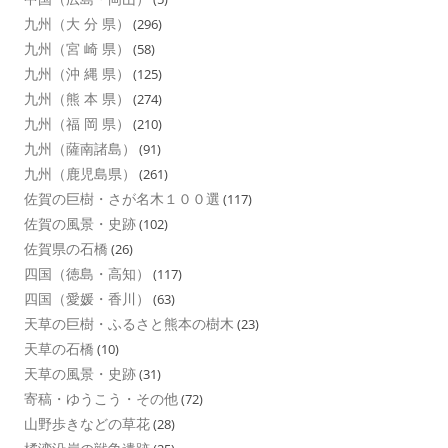
九州（大 分 県）
(296)
九州（宮 崎 県）
(58)
九州（沖 縄 県）
(125)
九州（熊 本 県）
(274)
九州（福 岡 県）
(210)
九州（薩南諸島）
(91)
九州（鹿児島県）
(261)
佐賀の巨樹・さが名木１００選
(117)
佐賀の風景・史跡
(102)
佐賀県の石橋
(26)
四国（徳島・高知）
(117)
四国（愛媛・香川）
(63)
天草の巨樹・ふるさと熊本の樹木
(23)
天草の石橋
(10)
天草の風景・史跡
(31)
寄稿・ゆうこう・その他
(72)
山野歩きなどの草花
(28)