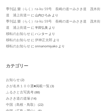
季刊誌 樂（らく）ra-ku 59号 長崎の道ーみさき道 茂木街
道 浦上街道ー
に
山内ひろみ
より
季刊誌 樂（らく）ra-ku 59号 長崎の道ーみさき道 茂木街
道 浦上街道ー
に
半田弘美
より
移転のお知らせ
に
ハンター
より
移転のお知らせ
伊神正太郎
に
より
移転のお知らせ
に
onnanomiyako
より
カテゴリー
お知らせ
(2)
さが名木１００選■掲載一覧
(3)
ふるさと古写真考
(88)
みさき道の道塚
(14)
中国（島根・鳥取）
(22)
中国（広島・岡山）
(5)