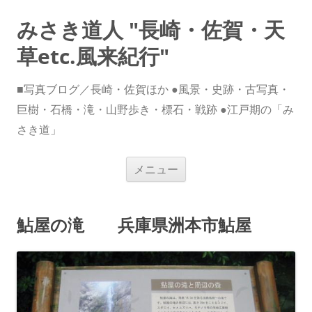
みさき道人 "長崎・佐賀・天
草etc.風来紀行"
■写真ブログ／長崎・佐賀ほか ●風景・史跡・古写真・
巨樹・石橋・滝・山野歩き・標石・戦跡 ●江戸期の「み
さき道」
コ
メニュー
ン
テ
ン
ツ
へ
鮎屋の滝 兵庫県洲本市鮎屋
ス
キ
ッ
プ