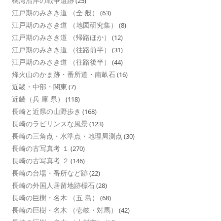
橘湾沿岸の戦争遺跡
(25)
江戸期のみさき道 （全 般）
(63)
江戸期のみさき道 （地図研究集）
(8)
江戸期のみさき道 （帰路ほか）
(12)
江戸期のみさき道 （往路前半）
(31)
江戸期のみさき道 （往路後半）
(44)
烽火山のかま跡・番所道・南畝石
(16)
近畿・中部・関東
(7)
近畿（兵 庫 県）
(118)
長崎と近県の山野歩き
(168)
長崎のラビリンスな風景
(123)
長崎の三角点・水準点・地理局測点
(30)
長崎の古写真考 １
(270)
長崎の古写真考 ２
(146)
長崎の台場・番所など跡
(22)
長崎の外国人居留地跡標石
(28)
長崎の巨樹・名木 （五 島）
(68)
長崎の巨樹・名木 （壱岐・対馬）
(42)