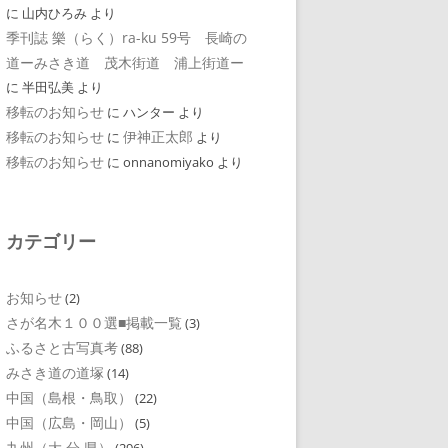
に
山内ひろみ
より
季刊誌 樂（らく）ra-ku 59号 長崎の
道ーみさき道 茂木街道 浦上街道ー
に
半田弘美
より
移転のお知らせ
に
ハンター
より
移転のお知らせ
伊神正太郎
に
より
移転のお知らせ
に
onnanomiyako
より
カテゴリー
お知らせ
(2)
さが名木１００選■掲載一覧
(3)
ふるさと古写真考
(88)
みさき道の道塚
(14)
中国（島根・鳥取）
(22)
中国（広島・岡山）
(5)
九州（大 分 県）