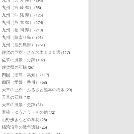
(296)
九州（宮 崎 県）
(58)
九州（沖 縄 県）
(125)
九州（熊 本 県）
(274)
九州（福 岡 県）
(210)
九州（薩南諸島）
(91)
九州（鹿児島県）
(261)
佐賀の巨樹・さが名木１００選
(117)
佐賀の風景・史跡
(102)
佐賀県の石橋
(26)
四国（徳島・高知）
(117)
四国（愛媛・香川）
(63)
天草の巨樹・ふるさと熊本の樹木
(23)
天草の石橋
(10)
天草の風景・史跡
(31)
寄稿・ゆうこう・その他
(72)
山野歩きなどの草花
(28)
橘湾沿岸の戦争遺跡
(25)