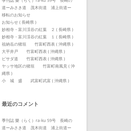
季刊誌 樂（らく）ra-ku 59号 長崎の
道ーみさき道 茂木街道 浦上街道ー
移転のお知らせ
お知らせ ( 長崎県 )
妙相寺・富川渓谷の紅葉 ２ ( 長崎県 )
妙相寺・富川渓谷の紅葉 １ ( 長崎県 )
祖納岳の猪垣 竹富町西表 ( 沖縄県 )
大平井戸 竹富町西表 ( 沖縄県 )
ピサダ道 竹富町西表 ( 沖縄県 )
ヤッサ地区の猪垣 竹富町南風見 ( 沖
縄県 )
小 城 盛 武富町武富 ( 沖縄県 )
最近のコメント
季刊誌 樂（らく）ra-ku 59号 長崎の
道ーみさき道 茂木街道 浦上街道ー