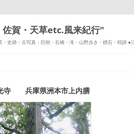
佐賀・天草etc.風来紀行"
風景・史跡・古写真・巨樹・石橋・滝・山野歩き・標石・戦跡 ●
コ
ン
テ
ン
ツ
へ
ス
キ
光寺 兵庫県洲本市上内膳
ッ
プ