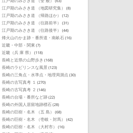
江戸期のみさき道 （全 般）
(63)
江戸期のみさき道 （地図研究集）
(8)
江戸期のみさき道 （帰路ほか）
(12)
江戸期のみさき道 （往路前半）
(31)
江戸期のみさき道 （往路後半）
(44)
烽火山のかま跡・番所道・南畝石
(16)
近畿・中部・関東
(7)
近畿（兵 庫 県）
(118)
長崎と近県の山野歩き
(168)
長崎のラビリンスな風景
(123)
長崎の三角点・水準点・地理局測点
(30)
長崎の古写真考 １
(270)
長崎の古写真考 ２
(146)
長崎の台場・番所など跡
(22)
長崎の外国人居留地跡標石
(28)
長崎の巨樹・名木 （五 島）
(68)
長崎の巨樹・名木 （壱岐・対馬）
(42)
長崎の巨樹・名木 （大村市）
(16)