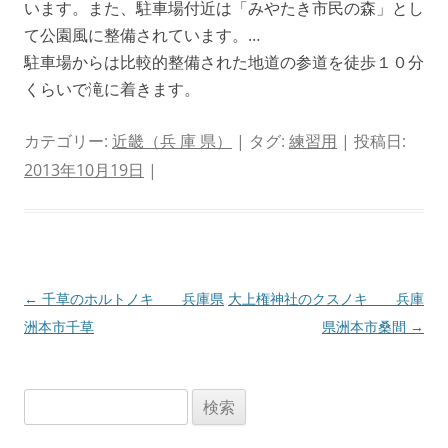
います。また、駐車場付近は「みやたき市民の森」とし
て公園風に整備されています。…
駐車場からは比較的整備された地道の参道を徒歩１０分
くらいで滝に着きます。
カテゴリー:
近畿（兵 庫 県）
| タグ:
練習用
| 投稿日:
2013年10月19日
|
投
←
千草のホルトノキ 兵庫県
大上権神社のクスノキ 兵庫
稿
洲本市千草
県洲本市桑間
→
ナ
ビ
検
ゲ
索:
ー