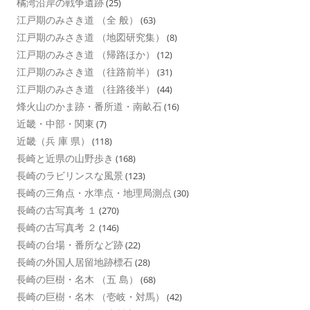
橘湾沿岸の戦争遺跡
(25)
江戸期のみさき道 （全 般）
(63)
江戸期のみさき道 （地図研究集）
(8)
江戸期のみさき道 （帰路ほか）
(12)
江戸期のみさき道 （往路前半）
(31)
江戸期のみさき道 （往路後半）
(44)
烽火山のかま跡・番所道・南畝石
(16)
近畿・中部・関東
(7)
近畿（兵 庫 県）
(118)
長崎と近県の山野歩き
(168)
長崎のラビリンスな風景
(123)
長崎の三角点・水準点・地理局測点
(30)
長崎の古写真考 １
(270)
長崎の古写真考 ２
(146)
長崎の台場・番所など跡
(22)
長崎の外国人居留地跡標石
(28)
長崎の巨樹・名木 （五 島）
(68)
長崎の巨樹・名木 （壱岐・対馬）
(42)