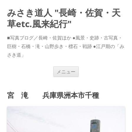
みさき道人 "長崎・佐賀・天
草etc.風来紀行"
■写真ブログ／長崎・佐賀ほか ●風景・史跡・古写真・
巨樹・石橋・滝・山野歩き・標石・戦跡 ●江戸期の「み
さき道」
コ
メニュー
ン
テ
ン
ツ
へ
宮 滝 兵庫県洲本市千種
ス
キ
ッ
プ