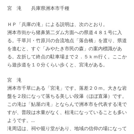
宮 滝 兵庫県洲本市千種
ＨＰ「兵庫の滝」による説明は、次のとおり。
洲本市街から猪鼻第二ダム方面への県道４８１号に入
る。千草川・竹原川の合流地点「落合橋」を渡り、県道
を進むと、すぐ「みやたき市民の森」の案内標識があ
る。左折して終点の駐車場まで２．５ｋｍ行く。ここか
ら遊歩道を１０分くらい歩くと、宮滝がある。
宮 滝
洲本市千草にある「宮滝」です。落差２０ｍ。大きな岩
盤を２段になって落ちる美しい段瀑（ほぼ直瀑）です。
この滝は「鮎屋の滝」とならんで洲本市を代表する滝で
すが、普段は水量がなく、枯滝になっていることも多い
ようです。…
滝周辺は、祠や籠り堂があり、地域の信仰の場になって