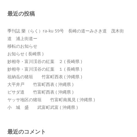
シ
最近の投稿
ョ
ン
季刊誌 樂（らく）ra-ku 59号 長崎の道ーみさき道 茂木街
道 浦上街道ー
移転のお知らせ
お知らせ ( 長崎県 )
妙相寺・富川渓谷の紅葉 ２ ( 長崎県 )
妙相寺・富川渓谷の紅葉 １ ( 長崎県 )
祖納岳の猪垣 竹富町西表 ( 沖縄県 )
大平井戸 竹富町西表 ( 沖縄県 )
ピサダ道 竹富町西表 ( 沖縄県 )
ヤッサ地区の猪垣 竹富町南風見 ( 沖縄県 )
小 城 盛 武富町武富 ( 沖縄県 )
最近のコメント