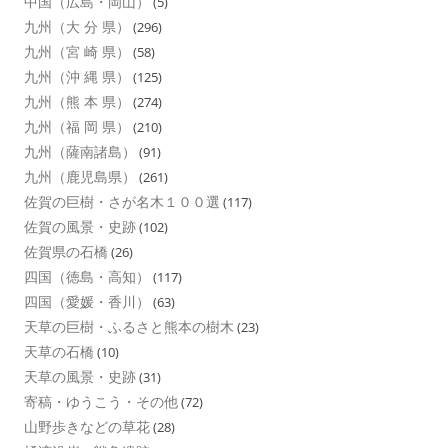
中国（広島・岡山）
(5)
九州（大 分 県）
(296)
九州（宮 崎 県）
(58)
九州（沖 縄 県）
(125)
九州（熊 本 県）
(274)
九州（福 岡 県）
(210)
九州（薩南諸島）
(91)
九州（鹿児島県）
(261)
佐賀の巨樹・さが名木１００選
(117)
佐賀の風景・史跡
(102)
佐賀県の石橋
(26)
四国（徳島・高知）
(117)
四国（愛媛・香川）
(63)
天草の巨樹・ふるさと熊本の樹木
(23)
天草の石橋
(10)
天草の風景・史跡
(31)
寄稿・ゆうこう・その他
(72)
山野歩きなどの草花
(28)