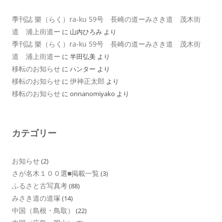
季刊誌 樂（らく）ra-ku 59号 長崎の道ーみさき道 茂木街
道 浦上街道ー
に
山内ひろみ
より
季刊誌 樂（らく）ra-ku 59号 長崎の道ーみさき道 茂木街
道 浦上街道ー
に
半田弘美
より
移転のお知らせ
に
ハンター
より
移転のお知らせ
伊神正太郎
に
より
移転のお知らせ
に
onnanomiyako
より
カテゴリー
お知らせ
(2)
さが名木１００選■掲載一覧
(3)
ふるさと古写真考
(88)
みさき道の道塚
(14)
中国（島根・鳥取）
(22)