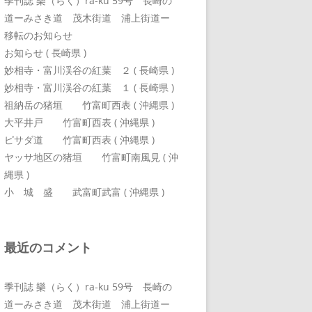
季刊誌 樂（らく）ra-ku 59号 長崎の
道ーみさき道 茂木街道 浦上街道ー
移転のお知らせ
お知らせ ( 長崎県 )
妙相寺・富川渓谷の紅葉 ２ ( 長崎県 )
妙相寺・富川渓谷の紅葉 １ ( 長崎県 )
祖納岳の猪垣 竹富町西表 ( 沖縄県 )
大平井戸 竹富町西表 ( 沖縄県 )
ピサダ道 竹富町西表 ( 沖縄県 )
ヤッサ地区の猪垣 竹富町南風見 ( 沖
縄県 )
小 城 盛 武富町武富 ( 沖縄県 )
最近のコメント
季刊誌 樂（らく）ra-ku 59号 長崎の
道ーみさき道 茂木街道 浦上街道ー