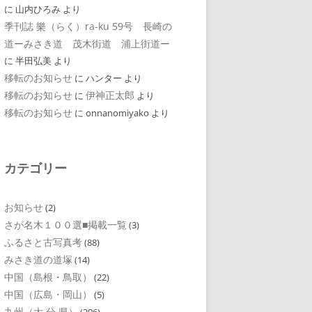
に
山内ひろみ
より
季刊誌 樂（らく）ra-ku 59号 長崎の
道ーみさき道 茂木街道 浦上街道ー
に
半田弘美
より
移転のお知らせ
に
ハンター
より
移転のお知らせ
伊神正太郎
に
より
移転のお知らせ
に
onnanomiyako
より
カテゴリー
お知らせ
(2)
さが名木１００選■掲載一覧
(3)
ふるさと古写真考
(88)
みさき道の道塚
(14)
中国（島根・鳥取）
(22)
中国（広島・岡山）
(5)
九州（大 分 県）