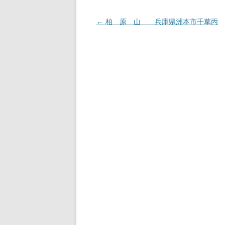
投
←
柏 原 山 兵庫県洲本市千草丙
稿
ナ
ビ
ゲ
ー
シ
ョ
ン