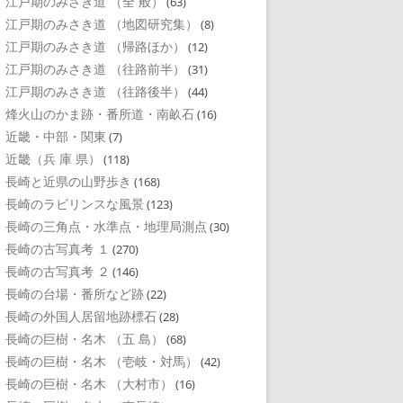
江戸期のみさき道 （全 般）
(63)
江戸期のみさき道 （地図研究集）
(8)
江戸期のみさき道 （帰路ほか）
(12)
江戸期のみさき道 （往路前半）
(31)
江戸期のみさき道 （往路後半）
(44)
烽火山のかま跡・番所道・南畝石
(16)
近畿・中部・関東
(7)
近畿（兵 庫 県）
(118)
長崎と近県の山野歩き
(168)
長崎のラビリンスな風景
(123)
長崎の三角点・水準点・地理局測点
(30)
長崎の古写真考 １
(270)
長崎の古写真考 ２
(146)
長崎の台場・番所など跡
(22)
長崎の外国人居留地跡標石
(28)
長崎の巨樹・名木 （五 島）
(68)
長崎の巨樹・名木 （壱岐・対馬）
(42)
長崎の巨樹・名木 （大村市）
(16)