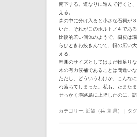
南下する。道なりに進んで行くと、
える。
森の中に分け入ると小さな石祠が３
いた。それがこのホルトノキである
比較的若い個体のようで、樹皮は瑞
らひときわ抜きんでて、幅の広い大
える。
幹囲のサイズとしてはまだ物足りな
木の有力候補であることは間違いな
ただし、どういうわけか、こんなに
れ落ちてしまった。私も、たまたま
せっかく淡路島に上陸したのに、訪
カテゴリー:
近畿（兵 庫 県）
| タグ