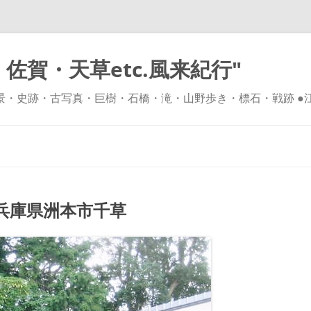
佐賀・天草etc.風来紀行"
風景・史跡・古写真・巨樹・石橋・滝・山野歩き・標石・戦跡 ●
コ
ン
テ
ン
ツ
へ
ス
キ
兵庫県洲本市千草
ッ
プ