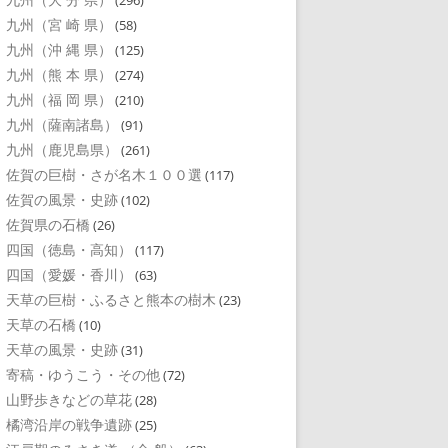
(296)
九州（宮 崎 県）
(58)
九州（沖 縄 県）
(125)
九州（熊 本 県）
(274)
九州（福 岡 県）
(210)
九州（薩南諸島）
(91)
九州（鹿児島県）
(261)
佐賀の巨樹・さが名木１００選
(117)
佐賀の風景・史跡
(102)
佐賀県の石橋
(26)
四国（徳島・高知）
(117)
四国（愛媛・香川）
(63)
天草の巨樹・ふるさと熊本の樹木
(23)
天草の石橋
(10)
天草の風景・史跡
(31)
寄稿・ゆうこう・その他
(72)
山野歩きなどの草花
(28)
橘湾沿岸の戦争遺跡
(25)