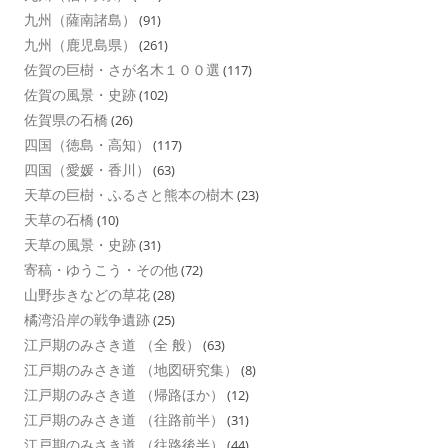
九州（薩南諸島）
(91)
九州（鹿児島県）
(261)
佐賀の巨樹・さが名木１００選
(117)
佐賀の風景・史跡
(102)
佐賀県の石橋
(26)
四国（徳島・高知）
(117)
四国（愛媛・香川）
(63)
天草の巨樹・ふるさと熊本の樹木
(23)
天草の石橋
(10)
天草の風景・史跡
(31)
寄稿・ゆうこう・その他
(72)
山野歩きなどの草花
(28)
橘湾沿岸の戦争遺跡
(25)
江戸期のみさき道 （全 般）
(63)
江戸期のみさき道 （地図研究集）
(8)
江戸期のみさき道 （帰路ほか）
(12)
江戸期のみさき道 （往路前半）
(31)
江戸期のみさき道 （往路後半）
(44)