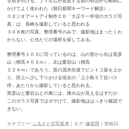
を焼き付ける。フィルムが普及する前の明治から昭和に
かけてよく使われた（朝日新聞キーワード解説）。
スタジオアートアイ制作ＣＤ「大正十一年頃のガラス写
真」は、長崎を撮影していると思われる
３０８枚の写真。整理番号のみで、撮影地はまったくわ
からない。心当たりの場所を探してみる。
整理番号１０３に写っているのは、山の形から右は英彦
山（標高４０３ｍ）、左は愛宕山（標高
２２４ｍ）であろう。昔の茂木街道でピントコ坂を上が
り、田上へ少し下りかける現在の「上小島５丁目バス
停」あたりから撮影していると思われる。
英彦山と愛宕山との奥には、烽火山が見えるはずだが、
このガラス写真ではボヤけて、撮影地ははっきり確認で
きない。
カテゴリー:
ふるさと古写真考
| タグ:
練習用
| 投稿日: