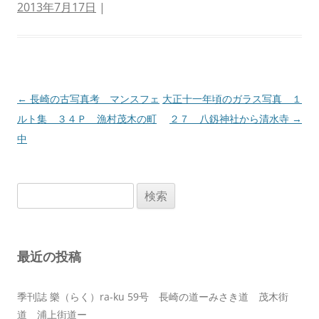
2013年7月17日
|
投
←
長崎の古写真考 マンスフェ
大正十一年頃のガラス写真 １
稿
ルト集 ３４Ｐ 漁村茂木の町
２７ 八釼神社から清水寺
→
ナ
中
ビ
ゲ
検
ー
索:
シ
ョ
最近の投稿
ン
季刊誌 樂（らく）ra-ku 59号 長崎の道ーみさき道 茂木街
道 浦上街道ー