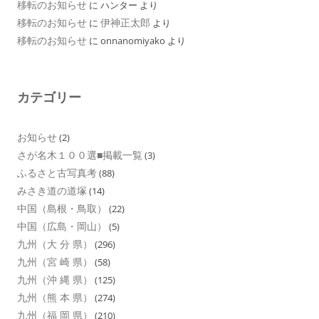
移転のお知らせ
に
ハンター
より
移転のお知らせ
伊神正太郎
に
より
移転のお知らせ
に
onnanomiyako
より
カテゴリー
お知らせ
(2)
さが名木１００選■掲載一覧
(3)
ふるさと古写真考
(88)
みさき道の道塚
(14)
中国（島根・鳥取）
(22)
中国（広島・岡山）
(5)
九州（大 分 県）
(296)
九州（宮 崎 県）
(58)
九州（沖 縄 県）
(125)
九州（熊 本 県）
(274)
九州（福 岡 県）
(210)