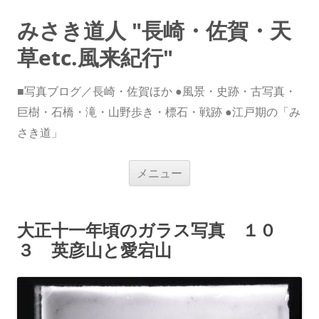
みさき道人 "長崎・佐賀・天
草etc.風来紀行"
■写真ブログ／長崎・佐賀ほか ●風景・史跡・古写真・
巨樹・石橋・滝・山野歩き・標石・戦跡 ●江戸期の「み
さき道」
コ
メニュー
ン
テ
ン
ツ
へ
大正十一年頃のガラス写真 １０
ス
キ
３ 英彦山と愛宕山
ッ
プ