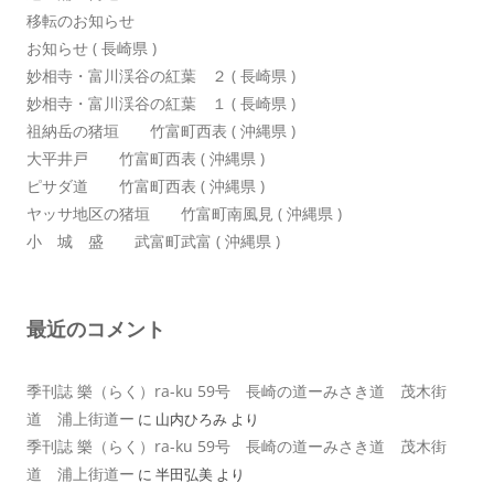
移転のお知らせ
お知らせ ( 長崎県 )
妙相寺・富川渓谷の紅葉 ２ ( 長崎県 )
妙相寺・富川渓谷の紅葉 １ ( 長崎県 )
祖納岳の猪垣 竹富町西表 ( 沖縄県 )
大平井戸 竹富町西表 ( 沖縄県 )
ピサダ道 竹富町西表 ( 沖縄県 )
ヤッサ地区の猪垣 竹富町南風見 ( 沖縄県 )
小 城 盛 武富町武富 ( 沖縄県 )
最近のコメント
季刊誌 樂（らく）ra-ku 59号 長崎の道ーみさき道 茂木街
道 浦上街道ー
に
山内ひろみ
より
季刊誌 樂（らく）ra-ku 59号 長崎の道ーみさき道 茂木街
道 浦上街道ー
に
半田弘美
より