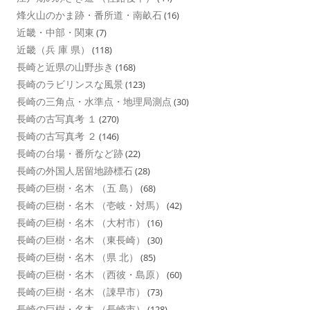
烽火山のかま跡・番所道・南畝石
(16)
近畿・中部・関東
(7)
近畿（兵 庫 県）
(118)
長崎と近県の山野歩き
(168)
長崎のラビリンスな風景
(123)
長崎の三角点・水準点・地理局測点
(30)
長崎の古写真考 １
(270)
長崎の古写真考 ２
(146)
長崎の台場・番所など跡
(22)
長崎の外国人居留地跡標石
(28)
長崎の巨樹・名木 （五 島）
(68)
長崎の巨樹・名木 （壱岐・対馬）
(42)
長崎の巨樹・名木 （大村市）
(16)
長崎の巨樹・名木 （東長崎）
(30)
長崎の巨樹・名木 （県 北）
(85)
長崎の巨樹・名木 （西彼・島原）
(60)
長崎の巨樹・名木 （諌早市）
(73)
長崎の巨樹・名木 （長崎市）
(128)