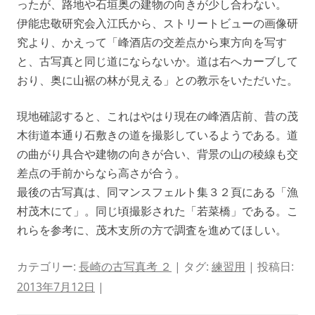
ったが、路地や石垣奥の建物の向きが少し合わない。
伊能忠敬研究会入江氏から、ストリートビューの画像研
究より、かえって「峰酒店の交差点から東方向を写す
と、古写真と同じ道にならないか。道は右へカーブして
おり、奥に山裾の林が見える」との教示をいただいた。
現地確認すると、これはやはり現在の峰酒店前、昔の茂
木街道本通り石敷きの道を撮影しているようである。道
の曲がり具合や建物の向きが合い、背景の山の稜線も交
差点の手前からなら高さが合う。
最後の古写真は、同マンスフェルト集３２頁にある「漁
村茂木にて」。同じ頃撮影された「若菜橋」である。こ
れらを参考に、茂木支所の方で調査を進めてほしい。
カテゴリー:
長崎の古写真考 ２
| タグ:
練習用
| 投稿日:
2013年7月12日
|