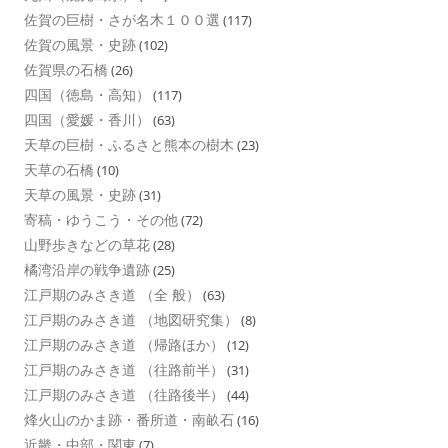
佐賀の巨樹・さが名木１００選
(117)
佐賀の風景・史跡
(102)
佐賀県の石橋
(26)
四国（徳島・高知）
(117)
四国（愛媛・香川）
(63)
天草の巨樹・ふるさと熊本の樹木
(23)
天草の石橋
(10)
天草の風景・史跡
(31)
寄稿・ゆうこう・その他
(72)
山野歩きなどの草花
(28)
橘湾沿岸の戦争遺跡
(25)
江戸期のみさき道 （全 般）
(63)
江戸期のみさき道 （地図研究集）
(8)
江戸期のみさき道 （帰路ほか）
(12)
江戸期のみさき道 （往路前半）
(31)
江戸期のみさき道 （往路後半）
(44)
烽火山のかま跡・番所道・南畝石
(16)
近畿・中部・関東
(7)