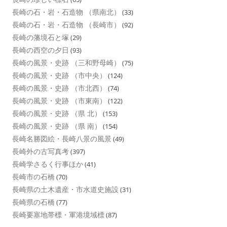
長崎の石・岩・石造物 （県南北）
(33)
長崎の石・岩・石造物 （長崎市）
(92)
長崎の藩境石と塚
(29)
長崎の西空の夕日
(93)
長崎の風景・史跡 （三和野母崎）
(75)
長崎の風景・史跡 （市中央）
(124)
長崎の風景・史跡 （市北西）
(74)
長崎の風景・史跡 （市東南）
(122)
長崎の風景・史跡 （県 北）
(153)
長崎の風景・史跡 （県 南）
(154)
長崎名勝図絵・長崎八景の風景
(49)
長崎外の古写真考
(397)
長崎学さるく行事ほか
(41)
長崎市の石橋
(70)
長崎県の土木遺産・市水道史施設
(31)
長崎県の石橋
(77)
長崎要塞地帯標・軍港境域標
(87)