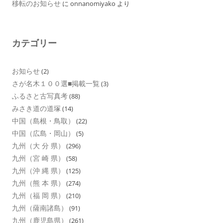
移転のお知らせ
に
onnanomiyako
より
カテゴリー
お知らせ
(2)
さが名木１００選■掲載一覧
(3)
ふるさと古写真考
(88)
みさき道の道塚
(14)
中国（島根・鳥取）
(22)
中国（広島・岡山）
(5)
九州（大 分 県）
(296)
九州（宮 崎 県）
(58)
九州（沖 縄 県）
(125)
九州（熊 本 県）
(274)
九州（福 岡 県）
(210)
九州（薩南諸島）
(91)
九州（鹿児島県）
(261)