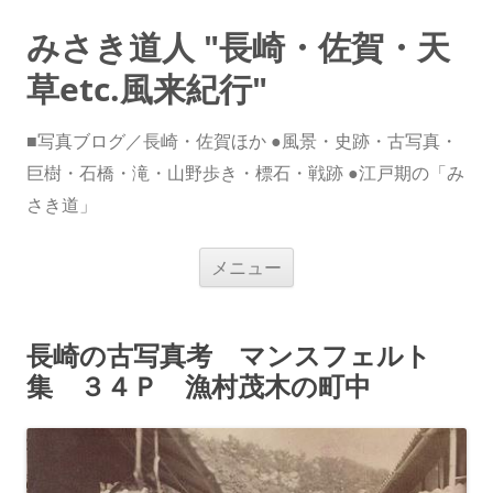
みさき道人 "長崎・佐賀・天
草etc.風来紀行"
■写真ブログ／長崎・佐賀ほか ●風景・史跡・古写真・
巨樹・石橋・滝・山野歩き・標石・戦跡 ●江戸期の「み
さき道」
コ
メニュー
ン
テ
ン
ツ
へ
長崎の古写真考 マンスフェルト
ス
キ
集 ３４Ｐ 漁村茂木の町中
ッ
プ