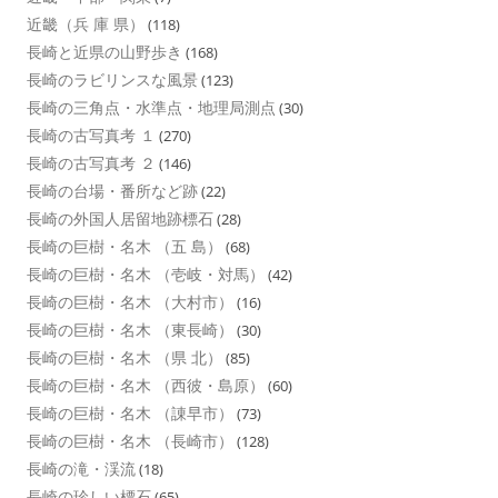
近畿（兵 庫 県）
(118)
長崎と近県の山野歩き
(168)
長崎のラビリンスな風景
(123)
長崎の三角点・水準点・地理局測点
(30)
長崎の古写真考 １
(270)
長崎の古写真考 ２
(146)
長崎の台場・番所など跡
(22)
長崎の外国人居留地跡標石
(28)
長崎の巨樹・名木 （五 島）
(68)
長崎の巨樹・名木 （壱岐・対馬）
(42)
長崎の巨樹・名木 （大村市）
(16)
長崎の巨樹・名木 （東長崎）
(30)
長崎の巨樹・名木 （県 北）
(85)
長崎の巨樹・名木 （西彼・島原）
(60)
長崎の巨樹・名木 （諌早市）
(73)
長崎の巨樹・名木 （長崎市）
(128)
長崎の滝・渓流
(18)
長崎の珍しい標石
(65)