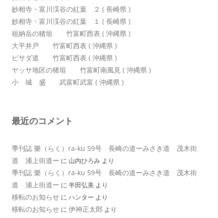
妙相寺・富川渓谷の紅葉 ２ ( 長崎県 )
妙相寺・富川渓谷の紅葉 １ ( 長崎県 )
祖納岳の猪垣 竹富町西表 ( 沖縄県 )
大平井戸 竹富町西表 ( 沖縄県 )
ピサダ道 竹富町西表 ( 沖縄県 )
ヤッサ地区の猪垣 竹富町南風見 ( 沖縄県 )
小 城 盛 武富町武富 ( 沖縄県 )
最近のコメント
季刊誌 樂（らく）ra-ku 59号 長崎の道ーみさき道 茂木街
道 浦上街道ー
に
山内ひろみ
より
季刊誌 樂（らく）ra-ku 59号 長崎の道ーみさき道 茂木街
道 浦上街道ー
に
半田弘美
より
移転のお知らせ
に
ハンター
より
移転のお知らせ
伊神正太郎
に
より