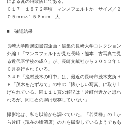
による瓦の飛散防止である。
０１７ １８７２年頃 マンスフェルトか サイズ／２
０５ｍｍ×１５６ｍｍ 大
■ 確認結果
長崎大学附属図書館企画・編集の長崎大学コレクション
外編Ⅰ「マンスフェルトが見た長崎・熊本 古写真で見
る近代医学校の成立」が、長崎文献社から２０１２年１
０月発行されている。
３４Ｐ「漁村茂木の町中」は、最近の長崎市茂木支所Ｈ
Ｐ「茂木をたずねて」の中の「懐かしい写真」に取り上
げられている。同１１１頁の解説は「片町付近かと思わ
れるが、同じ石の塀は現存していない」
撮影地は、私も以前から調べていた。「若菜橋」の上か
ら片町（現在の峰酒店）の方を撮影しているようでもあ