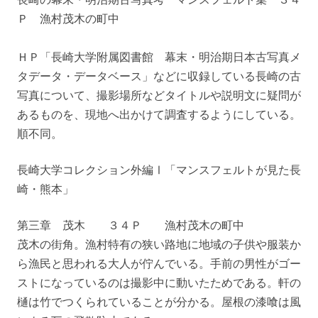
Ｐ 漁村茂木の町中
ＨＰ「長崎大学附属図書館 幕末・明治期日本古写真メ
タデータ・データベース」などに収録している長崎の古
写真について、撮影場所などタイトルや説明文に疑問が
あるものを、現地へ出かけて調査するようにしている。
順不同。
長崎大学コレクション外編Ⅰ「マンスフェルトが見た長
崎・熊本」
第三章 茂木 ３４Ｐ 漁村茂木の町中
茂木の街角。漁村特有の狭い路地に地域の子供や服装か
ら漁民と思われる大人が佇んでいる。手前の男性がゴー
ストになっているのは撮影中に動いたためである。軒の
樋は竹でつくられていることが分かる。屋根の漆喰は風