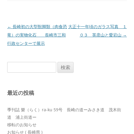
投
←
長崎初の大型獣脚類（肉食恐
大正十一年頃のガラス写真 １
稿
竜）の実物化石 長崎市三和
０３ 英彦山と愛宕山
→
ナ
行政センターで展示
ビ
ゲ
検
ー
索:
シ
ョ
最近の投稿
ン
季刊誌 樂（らく）ra-ku 59号 長崎の道ーみさき道 茂木街
道 浦上街道ー
移転のお知らせ
お知らせ ( 長崎県 )