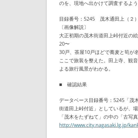
のを、現地へ出かけて調査するよう
目録番号：5245 茂木通田上（２
〔画像解説〕
大正初期の茂木街道田上峠付近の絵
20〜
30戸、茶屋10戸ほどで蕎麦と筍
ここで旅装を整えた。田上寺、観音
よる旅行風景がわかる。
■ 確認結果
データベース目録番号：5245「
街道田上峠付近」としているが、場
「茂木をたずねて」の中の「古写真
http://www.city.nagasaki.lg.jp/k