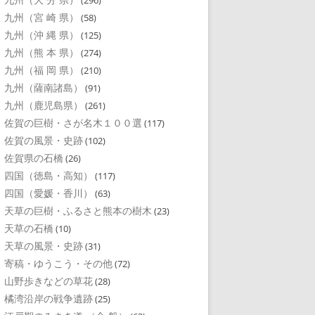
(296)
九州（宮 崎 県）
(58)
九州（沖 縄 県）
(125)
九州（熊 本 県）
(274)
九州（福 岡 県）
(210)
九州（薩南諸島）
(91)
九州（鹿児島県）
(261)
佐賀の巨樹・さが名木１００選
(117)
佐賀の風景・史跡
(102)
佐賀県の石橋
(26)
四国（徳島・高知）
(117)
四国（愛媛・香川）
(63)
天草の巨樹・ふるさと熊本の樹木
(23)
天草の石橋
(10)
天草の風景・史跡
(31)
寄稿・ゆうこう・その他
(72)
山野歩きなどの草花
(28)
橘湾沿岸の戦争遺跡
(25)