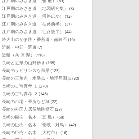
江戸期のみさき道 （全 般）
(63)
江戸期のみさき道 （地図研究集）
(8)
江戸期のみさき道 （帰路ほか）
(12)
江戸期のみさき道 （往路前半）
(31)
江戸期のみさき道 （往路後半）
(44)
烽火山のかま跡・番所道・南畝石
(16)
近畿・中部・関東
(7)
近畿（兵 庫 県）
(118)
長崎と近県の山野歩き
(168)
長崎のラビリンスな風景
(123)
長崎の三角点・水準点・地理局測点
(30)
長崎の古写真考 １
(270)
長崎の古写真考 ２
(146)
長崎の台場・番所など跡
(22)
長崎の外国人居留地跡標石
(28)
長崎の巨樹・名木 （五 島）
(68)
長崎の巨樹・名木 （壱岐・対馬）
(42)
長崎の巨樹・名木 （大村市）
(16)