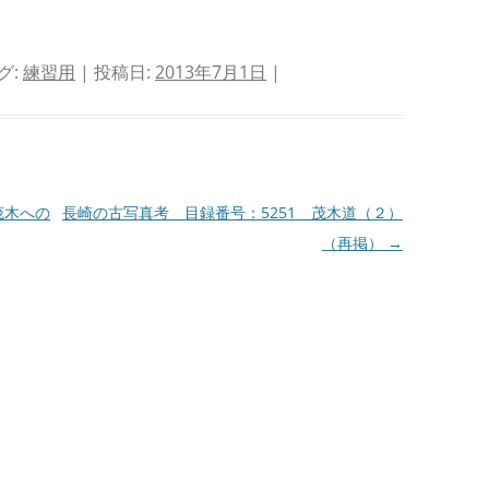
グ:
練習用
| 投稿日:
2013年7月1日
|
茂木への
長崎の古写真考 目録番号：5251 茂木道（２）
（再掲）
→