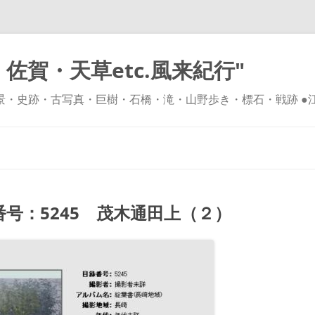
佐賀・天草etc.風来紀行"
風景・史跡・古写真・巨樹・石橋・滝・山野歩き・標石・戦跡 ●
コ
ン
テ
ン
ツ
へ
ス
キ
号：5245 茂木通田上（２）
ッ
プ