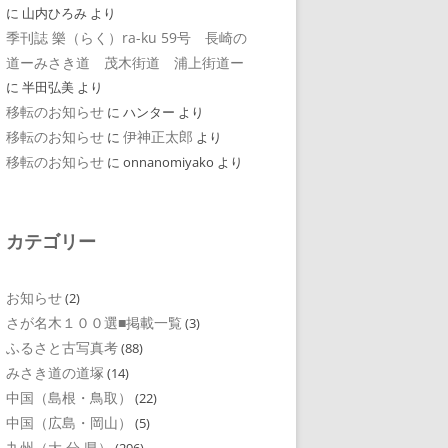
に
山内ひろみ
より
季刊誌 樂（らく）ra-ku 59号 長崎の
道ーみさき道 茂木街道 浦上街道ー
に
半田弘美
より
移転のお知らせ
に
ハンター
より
移転のお知らせ
伊神正太郎
に
より
移転のお知らせ
に
onnanomiyako
より
カテゴリー
お知らせ
(2)
さが名木１００選■掲載一覧
(3)
ふるさと古写真考
(88)
みさき道の道塚
(14)
中国（島根・鳥取）
(22)
中国（広島・岡山）
(5)
九州（大 分 県）