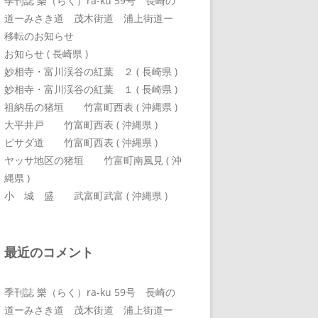
季刊誌 樂（らく）ra-ku 59号 長崎の
道ーみさき道 茂木街道 浦上街道ー
移転のお知らせ
お知らせ ( 長崎県 )
妙相寺・富川渓谷の紅葉 ２ ( 長崎県 )
妙相寺・富川渓谷の紅葉 １ ( 長崎県 )
祖納岳の猪垣 竹富町西表 ( 沖縄県 )
大平井戸 竹富町西表 ( 沖縄県 )
ピサダ道 竹富町西表 ( 沖縄県 )
ヤッサ地区の猪垣 竹富町南風見 ( 沖
縄県 )
小 城 盛 武富町武富 ( 沖縄県 )
最近のコメント
季刊誌 樂（らく）ra-ku 59号 長崎の
道ーみさき道 茂木街道 浦上街道ー