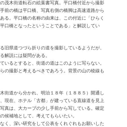
の茂木街道転石の絵葉書写真。平口橋付近から撮影
手前の橋は平口橋、写真右側の橋脚は高速道路から
ある。平口橋の名称の由来は、この付近に「ひらく
平口橋となったということである」と解説してい
る旧県道つづら折りの道を撮影しているようだが、
る解説には疑問がある。
ているとすると、街道の道はこのように写らない。
らの撮影と考えるべきであろう。背景の山の稜線も
木街道から分かれ、明治１８年（１８８５）開通し
、現在、ホテル「古都」が建っている直線道を見上
写真は、大カーブの少し手前から写している。確定
の候補地として、考えてもらいたい。
なく、深い研究をして公表をくれぐれもお願いした