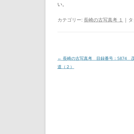
い。
カテゴリー:
長崎の古写真考 １
| タ
投
←
長崎の古写真考 目録番号：5874 
稿
道（２）
ナ
ビ
ゲ
ー
シ
ョ
ン